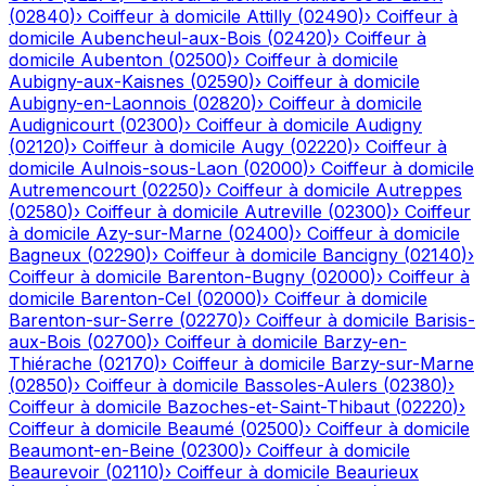
(
02840
)
›
Coiffeur à domicile
Attilly
(
02490
)
›
Coiffeur à
domicile
Aubencheul-aux-Bois
(
02420
)
›
Coiffeur à
domicile
Aubenton
(
02500
)
›
Coiffeur à domicile
Aubigny-aux-Kaisnes
(
02590
)
›
Coiffeur à domicile
Aubigny-en-Laonnois
(
02820
)
›
Coiffeur à domicile
Audignicourt
(
02300
)
›
Coiffeur à domicile
Audigny
(
02120
)
›
Coiffeur à domicile
Augy
(
02220
)
›
Coiffeur à
domicile
Aulnois-sous-Laon
(
02000
)
›
Coiffeur à domicile
Autremencourt
(
02250
)
›
Coiffeur à domicile
Autreppes
(
02580
)
›
Coiffeur à domicile
Autreville
(
02300
)
›
Coiffeur
à domicile
Azy-sur-Marne
(
02400
)
›
Coiffeur à domicile
Bagneux
(
02290
)
›
Coiffeur à domicile
Bancigny
(
02140
)
›
Coiffeur à domicile
Barenton-Bugny
(
02000
)
›
Coiffeur à
domicile
Barenton-Cel
(
02000
)
›
Coiffeur à domicile
Barenton-sur-Serre
(
02270
)
›
Coiffeur à domicile
Barisis-
aux-Bois
(
02700
)
›
Coiffeur à domicile
Barzy-en-
Thiérache
(
02170
)
›
Coiffeur à domicile
Barzy-sur-Marne
(
02850
)
›
Coiffeur à domicile
Bassoles-Aulers
(
02380
)
›
Coiffeur à domicile
Bazoches-et-Saint-Thibaut
(
02220
)
›
Coiffeur à domicile
Beaumé
(
02500
)
›
Coiffeur à domicile
Beaumont-en-Beine
(
02300
)
›
Coiffeur à domicile
Beaurevoir
(
02110
)
›
Coiffeur à domicile
Beaurieux