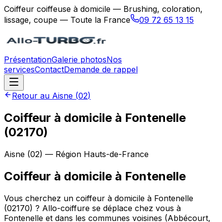
Coiffeur coiffeuse à domicile — Brushing, coloration,
lissage, coupe — Toute la France
09 72 65 13 15
Présentation
Galerie photos
Nos
services
Contact
Demande de rappel
Retour au
Aisne
(
02
)
Coiffeur à domicile à Fontenelle
(02170)
Aisne
(
02
) — Région
Hauts-de-France
Coiffeur à domicile
à
Fontenelle
Vous cherchez un coiffeur à domicile à Fontenelle
(02170) ? Allo-coiffure se déplace chez vous à
Fontenelle et dans les communes voisines (Abbécourt,