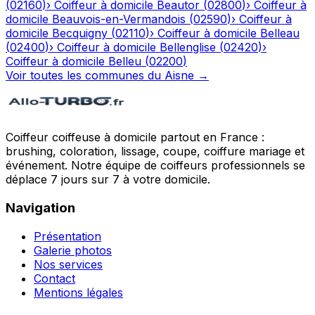
(
02160
)
›
Coiffeur à domicile
Beautor
(
02800
)
›
Coiffeur à
domicile
Beauvois-en-Vermandois
(
02590
)
›
Coiffeur à
domicile
Becquigny
(
02110
)
›
Coiffeur à domicile
Belleau
(
02400
)
›
Coiffeur à domicile
Bellenglise
(
02420
)
›
Coiffeur à domicile
Belleu
(
02200
)
Voir toutes les communes du
Aisne
→
Coiffeur coiffeuse à domicile partout en France :
brushing, coloration, lissage, coupe, coiffure mariage et
événement. Notre équipe de coiffeurs professionnels se
déplace 7 jours sur 7 à votre domicile.
Navigation
Présentation
Galerie photos
Nos services
Contact
Mentions légales