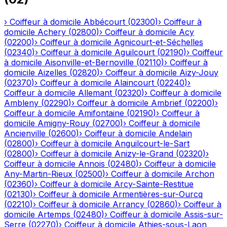
›
Coiffeur à domicile
Abbécourt
(
02300
)
›
Coiffeur à
domicile
Achery
(
02800
)
›
Coiffeur à domicile
Acy
(
02200
)
›
Coiffeur à domicile
Agnicourt-et-Séchelles
(
02340
)
›
Coiffeur à domicile
Aguilcourt
(
02190
)
›
Coiffeur
à domicile
Aisonville-et-Bernoville
(
02110
)
›
Coiffeur à
domicile
Aizelles
(
02820
)
›
Coiffeur à domicile
Aizy-Jouy
(
02370
)
›
Coiffeur à domicile
Alaincourt
(
02240
)
›
Coiffeur à domicile
Allemant
(
02320
)
›
Coiffeur à domicile
Ambleny
(
02290
)
›
Coiffeur à domicile
Ambrief
(
02200
)
›
Coiffeur à domicile
Amifontaine
(
02190
)
›
Coiffeur à
domicile
Amigny-Rouy
(
02700
)
›
Coiffeur à domicile
Ancienville
(
02600
)
›
Coiffeur à domicile
Andelain
(
02800
)
›
Coiffeur à domicile
Anguilcourt-le-Sart
(
02800
)
›
Coiffeur à domicile
Anizy-le-Grand
(
02320
)
›
Coiffeur à domicile
Annois
(
02480
)
›
Coiffeur à domicile
Any-Martin-Rieux
(
02500
)
›
Coiffeur à domicile
Archon
(
02360
)
›
Coiffeur à domicile
Arcy-Sainte-Restitue
(
02130
)
›
Coiffeur à domicile
Armentières-sur-Ourcq
(
02210
)
›
Coiffeur à domicile
Arrancy
(
02860
)
›
Coiffeur à
domicile
Artemps
(
02480
)
›
Coiffeur à domicile
Assis-sur-
Serre
(
02270
)
›
Coiffeur à domicile
Athies-sous-Laon