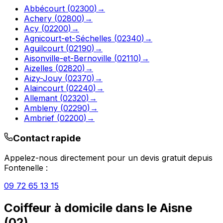
Abbécourt
(
02300
)
→
Achery
(
02800
)
→
Acy
(
02200
)
→
Agnicourt-et-Séchelles
(
02340
)
→
Aguilcourt
(
02190
)
→
Aisonville-et-Bernoville
(
02110
)
→
Aizelles
(
02820
)
→
Aizy-Jouy
(
02370
)
→
Alaincourt
(
02240
)
→
Allemant
(
02320
)
→
Ambleny
(
02290
)
→
Ambrief
(
02200
)
→
Contact rapide
Appelez-nous directement pour un devis gratuit depuis
Fontenelle
:
09 72 65 13 15
Coiffeur à domicile
dans le
Aisne
(
02
)