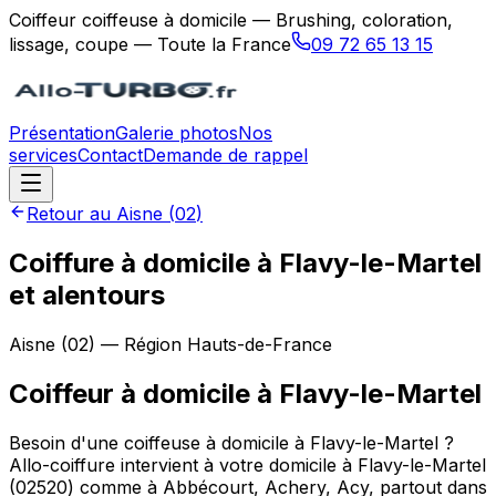
Coiffeur coiffeuse à domicile — Brushing, coloration,
lissage, coupe — Toute la France
09 72 65 13 15
Présentation
Galerie photos
Nos
services
Contact
Demande de rappel
Retour au
Aisne
(
02
)
Coiffure à domicile à Flavy-le-Martel
et alentours
Aisne
(
02
) — Région
Hauts-de-France
Coiffeur à domicile
à
Flavy-le-Martel
Besoin d'une coiffeuse à domicile à Flavy-le-Martel ?
Allo-coiffure intervient à votre domicile à Flavy-le-Martel
(02520) comme à Abbécourt, Achery, Acy, partout dans