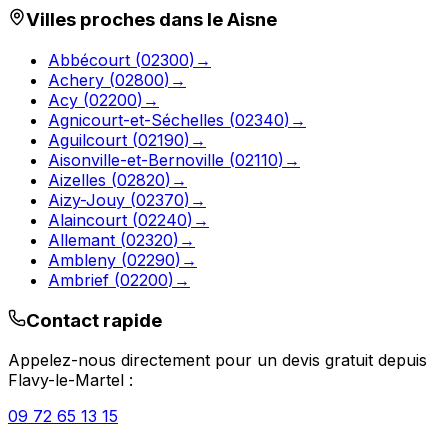
Villes proches dans le
Aisne
Abbécourt
(
02300
)
→
Achery
(
02800
)
→
Acy
(
02200
)
→
Agnicourt-et-Séchelles
(
02340
)
→
Aguilcourt
(
02190
)
→
Aisonville-et-Bernoville
(
02110
)
→
Aizelles
(
02820
)
→
Aizy-Jouy
(
02370
)
→
Alaincourt
(
02240
)
→
Allemant
(
02320
)
→
Ambleny
(
02290
)
→
Ambrief
(
02200
)
→
Contact rapide
Appelez-nous directement pour un devis gratuit depuis
Flavy-le-Martel
:
09 72 65 13 15