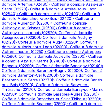
domicile
Artemps
(
02480
)
›
Coiffeur à domicile
Assis-sur-
Serre
(
02270
)
›
Coiffeur à domicile
Athies-sous-Laon
(
02840
)
›
Coiffeur à domicile
Attilly
(
02490
)
›
Coiffeur à
domicile
Aubencheul-aux-Bois
(
02420
)
›
Coiffeur à
domicile
Aubenton
(
02500
)
›
Coiffeur à domicile
Aubigny-aux-Kaisnes
(
02590
)
›
Coiffeur à domicile
Aubigny-en-Laonnois
(
02820
)
›
Coiffeur à domicile
Audignicourt
(
02300
)
›
Coiffeur à domicile
Audigny
(
02120
)
›
Coiffeur à domicile
Augy
(
02220
)
›
Coiffeur à
domicile
Aulnois-sous-Laon
(
02000
)
›
Coiffeur à domicile
Autremencourt
(
02250
)
›
Coiffeur à domicile
Autreppes
(
02580
)
›
Coiffeur à domicile
Autreville
(
02300
)
›
Coiffeur
à domicile
Azy-sur-Marne
(
02400
)
›
Coiffeur à domicile
Bagneux
(
02290
)
›
Coiffeur à domicile
Bancigny
(
02140
)
›
Coiffeur à domicile
Barenton-Bugny
(
02000
)
›
Coiffeur à
domicile
Barenton-Cel
(
02000
)
›
Coiffeur à domicile
Barenton-sur-Serre
(
02270
)
›
Coiffeur à domicile
Barisis-
aux-Bois
(
02700
)
›
Coiffeur à domicile
Barzy-en-
Thiérache
(
02170
)
›
Coiffeur à domicile
Barzy-sur-Marne
(
02850
)
›
Coiffeur à domicile
Bassoles-Aulers
(
02380
)
›
Coiffeur à domicile
Bazoches-et-Saint-Thibaut
(
02220
)
›
Coiffeur à domicile
Beaumé
(
02500
)
›
Coiffeur à domicile