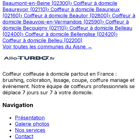
Beaumont-en-Beine
(
02300
)
›
Coiffeur à domicile
Beaurevoir
(
02110
)
›
Coiffeur à domicile
Beaurieux
(
02160
)
›
Coiffeur à domicile
Beautor
(
02800
)
›
Coiffeur à
domicile
Beauvois-en-Vermandois
(
02590
)
›
Coiffeur à
domicile
Becquigny
(
02110
)
›
Coiffeur à domicile
Belleau
(
02400
)
›
Coiffeur à domicile
Bellenglise
(
02420
)
›
Coiffeur à domicile
Belleu
(
02200
)
Voir toutes les communes du
Aisne
→
Coiffeur coiffeuse à domicile partout en France :
brushing, coloration, lissage, coupe, coiffure mariage et
événement. Notre équipe de coiffeurs professionnels se
déplace 7 jours sur 7 à votre domicile.
Navigation
Présentation
Galerie photos
Nos services
Contact