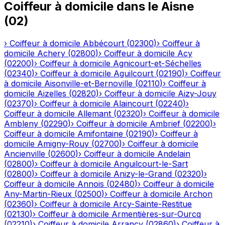
Coiffeur à domicile
dans le
Aisne
(
02
)
›
Coiffeur à domicile
Abbécourt
(
02300
)
›
Coiffeur à
domicile
Achery
(
02800
)
›
Coiffeur à domicile
Acy
(
02200
)
›
Coiffeur à domicile
Agnicourt-et-Séchelles
(
02340
)
›
Coiffeur à domicile
Aguilcourt
(
02190
)
›
Coiffeur
à domicile
Aisonville-et-Bernoville
(
02110
)
›
Coiffeur à
domicile
Aizelles
(
02820
)
›
Coiffeur à domicile
Aizy-Jouy
(
02370
)
›
Coiffeur à domicile
Alaincourt
(
02240
)
›
Coiffeur à domicile
Allemant
(
02320
)
›
Coiffeur à domicile
Ambleny
(
02290
)
›
Coiffeur à domicile
Ambrief
(
02200
)
›
Coiffeur à domicile
Amifontaine
(
02190
)
›
Coiffeur à
domicile
Amigny-Rouy
(
02700
)
›
Coiffeur à domicile
Ancienville
(
02600
)
›
Coiffeur à domicile
Andelain
(
02800
)
›
Coiffeur à domicile
Anguilcourt-le-Sart
(
02800
)
›
Coiffeur à domicile
Anizy-le-Grand
(
02320
)
›
Coiffeur à domicile
Annois
(
02480
)
›
Coiffeur à domicile
Any-Martin-Rieux
(
02500
)
›
Coiffeur à domicile
Archon
(
02360
)
›
Coiffeur à domicile
Arcy-Sainte-Restitue
(
02130
)
›
Coiffeur à domicile
Armentières-sur-Ourcq
(
02210
)
›
Coiffeur à domicile
Arrancy
(
02860
)
›
Coiffeur à