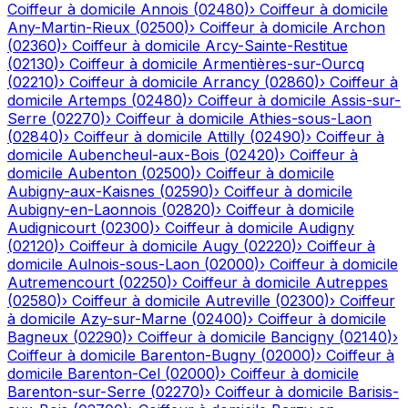
Coiffeur à domicile
Annois
(
02480
)
›
Coiffeur à domicile
Any-Martin-Rieux
(
02500
)
›
Coiffeur à domicile
Archon
(
02360
)
›
Coiffeur à domicile
Arcy-Sainte-Restitue
(
02130
)
›
Coiffeur à domicile
Armentières-sur-Ourcq
(
02210
)
›
Coiffeur à domicile
Arrancy
(
02860
)
›
Coiffeur à
domicile
Artemps
(
02480
)
›
Coiffeur à domicile
Assis-sur-
Serre
(
02270
)
›
Coiffeur à domicile
Athies-sous-Laon
(
02840
)
›
Coiffeur à domicile
Attilly
(
02490
)
›
Coiffeur à
domicile
Aubencheul-aux-Bois
(
02420
)
›
Coiffeur à
domicile
Aubenton
(
02500
)
›
Coiffeur à domicile
Aubigny-aux-Kaisnes
(
02590
)
›
Coiffeur à domicile
Aubigny-en-Laonnois
(
02820
)
›
Coiffeur à domicile
Audignicourt
(
02300
)
›
Coiffeur à domicile
Audigny
(
02120
)
›
Coiffeur à domicile
Augy
(
02220
)
›
Coiffeur à
domicile
Aulnois-sous-Laon
(
02000
)
›
Coiffeur à domicile
Autremencourt
(
02250
)
›
Coiffeur à domicile
Autreppes
(
02580
)
›
Coiffeur à domicile
Autreville
(
02300
)
›
Coiffeur
à domicile
Azy-sur-Marne
(
02400
)
›
Coiffeur à domicile
Bagneux
(
02290
)
›
Coiffeur à domicile
Bancigny
(
02140
)
›
Coiffeur à domicile
Barenton-Bugny
(
02000
)
›
Coiffeur à
domicile
Barenton-Cel
(
02000
)
›
Coiffeur à domicile
Barenton-sur-Serre
(
02270
)
›
Coiffeur à domicile
Barisis-