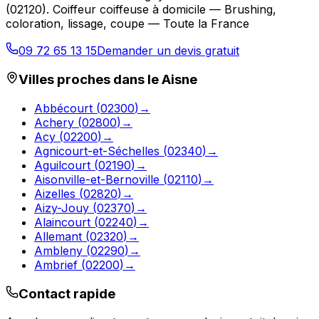
(
02120
).
Coiffeur coiffeuse à domicile — Brushing,
coloration, lissage, coupe — Toute la France
09 72 65 13 15
Demander un devis gratuit
Villes proches dans le
Aisne
Abbécourt
(
02300
)
→
Achery
(
02800
)
→
Acy
(
02200
)
→
Agnicourt-et-Séchelles
(
02340
)
→
Aguilcourt
(
02190
)
→
Aisonville-et-Bernoville
(
02110
)
→
Aizelles
(
02820
)
→
Aizy-Jouy
(
02370
)
→
Alaincourt
(
02240
)
→
Allemant
(
02320
)
→
Ambleny
(
02290
)
→
Ambrief
(
02200
)
→
Contact rapide