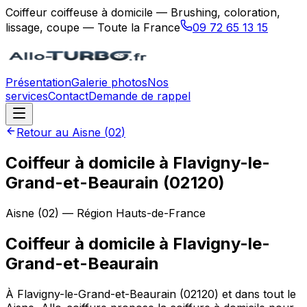
Coiffeur coiffeuse à domicile — Brushing, coloration,
lissage, coupe — Toute la France
09 72 65 13 15
Présentation
Galerie photos
Nos
services
Contact
Demande de rappel
Retour au
Aisne
(
02
)
Coiffeur à domicile à Flavigny-le-
Grand-et-Beaurain (02120)
Aisne
(
02
) — Région
Hauts-de-France
Coiffeur à domicile
à
Flavigny-le-
Grand-et-Beaurain
À Flavigny-le-Grand-et-Beaurain (02120) et dans tout le