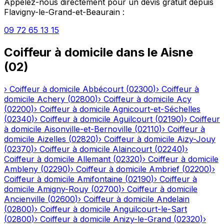
Appelez-nous directement pour un devis gratuit depuis
Flavigny-le-Grand-et-Beaurain
:
09 72 65 13 15
Coiffeur à domicile
dans le
Aisne
(
02
)
›
Coiffeur à domicile
Abbécourt
(
02300
)
›
Coiffeur à
domicile
Achery
(
02800
)
›
Coiffeur à domicile
Acy
(
02200
)
›
Coiffeur à domicile
Agnicourt-et-Séchelles
(
02340
)
›
Coiffeur à domicile
Aguilcourt
(
02190
)
›
Coiffeur
à domicile
Aisonville-et-Bernoville
(
02110
)
›
Coiffeur à
domicile
Aizelles
(
02820
)
›
Coiffeur à domicile
Aizy-Jouy
(
02370
)
›
Coiffeur à domicile
Alaincourt
(
02240
)
›
Coiffeur à domicile
Allemant
(
02320
)
›
Coiffeur à domicile
Ambleny
(
02290
)
›
Coiffeur à domicile
Ambrief
(
02200
)
›
Coiffeur à domicile
Amifontaine
(
02190
)
›
Coiffeur à
domicile
Amigny-Rouy
(
02700
)
›
Coiffeur à domicile
Ancienville
(
02600
)
›
Coiffeur à domicile
Andelain
(
02800
)
›
Coiffeur à domicile
Anguilcourt-le-Sart
(
02800
)
›
Coiffeur à domicile
Anizy-le-Grand
(
02320
)
›