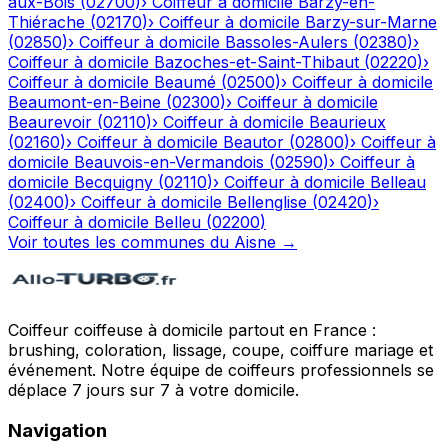
aux-Bois
(
02700
)
›
Coiffeur à domicile
Barzy-en-
Thiérache
(
02170
)
›
Coiffeur à domicile
Barzy-sur-Marne
(
02850
)
›
Coiffeur à domicile
Bassoles-Aulers
(
02380
)
›
Coiffeur à domicile
Bazoches-et-Saint-Thibaut
(
02220
)
›
Coiffeur à domicile
Beaumé
(
02500
)
›
Coiffeur à domicile
Beaumont-en-Beine
(
02300
)
›
Coiffeur à domicile
Beaurevoir
(
02110
)
›
Coiffeur à domicile
Beaurieux
(
02160
)
›
Coiffeur à domicile
Beautor
(
02800
)
›
Coiffeur à
domicile
Beauvois-en-Vermandois
(
02590
)
›
Coiffeur à
domicile
Becquigny
(
02110
)
›
Coiffeur à domicile
Belleau
(
02400
)
›
Coiffeur à domicile
Bellenglise
(
02420
)
›
Coiffeur à domicile
Belleu
(
02200
)
Voir toutes les communes du
Aisne
→
Coiffeur coiffeuse à domicile partout en France :
brushing, coloration, lissage, coupe, coiffure mariage et
événement. Notre équipe de coiffeurs professionnels se
déplace 7 jours sur 7 à votre domicile.
Navigation