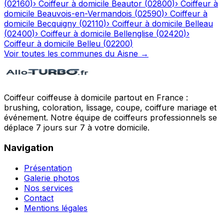
(
02160
)
›
Coiffeur à domicile
Beautor
(
02800
)
›
Coiffeur à
domicile
Beauvois-en-Vermandois
(
02590
)
›
Coiffeur à
domicile
Becquigny
(
02110
)
›
Coiffeur à domicile
Belleau
(
02400
)
›
Coiffeur à domicile
Bellenglise
(
02420
)
›
Coiffeur à domicile
Belleu
(
02200
)
Voir toutes les communes du
Aisne
→
Coiffeur coiffeuse à domicile partout en France :
brushing, coloration, lissage, coupe, coiffure mariage et
événement. Notre équipe de coiffeurs professionnels se
déplace 7 jours sur 7 à votre domicile.
Navigation
Présentation
Galerie photos
Nos services
Contact
Mentions légales