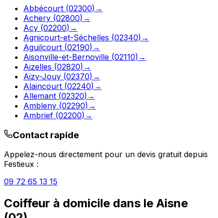
Abbécourt
(
02300
)
→
Achery
(
02800
)
→
Acy
(
02200
)
→
Agnicourt-et-Séchelles
(
02340
)
→
Aguilcourt
(
02190
)
→
Aisonville-et-Bernoville
(
02110
)
→
Aizelles
(
02820
)
→
Aizy-Jouy
(
02370
)
→
Alaincourt
(
02240
)
→
Allemant
(
02320
)
→
Ambleny
(
02290
)
→
Ambrief
(
02200
)
→
Contact rapide
Appelez-nous directement pour un devis gratuit depuis
Festieux
:
09 72 65 13 15
Coiffeur à domicile
dans le
Aisne
(
02
)