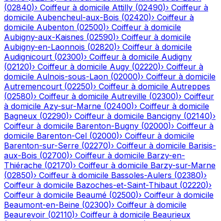
(
02840
)
›
Coiffeur à domicile
Attilly
(
02490
)
›
Coiffeur à
domicile
Aubencheul-aux-Bois
(
02420
)
›
Coiffeur à
domicile
Aubenton
(
02500
)
›
Coiffeur à domicile
Aubigny-aux-Kaisnes
(
02590
)
›
Coiffeur à domicile
Aubigny-en-Laonnois
(
02820
)
›
Coiffeur à domicile
Audignicourt
(
02300
)
›
Coiffeur à domicile
Audigny
(
02120
)
›
Coiffeur à domicile
Augy
(
02220
)
›
Coiffeur à
domicile
Aulnois-sous-Laon
(
02000
)
›
Coiffeur à domicile
Autremencourt
(
02250
)
›
Coiffeur à domicile
Autreppes
(
02580
)
›
Coiffeur à domicile
Autreville
(
02300
)
›
Coiffeur
à domicile
Azy-sur-Marne
(
02400
)
›
Coiffeur à domicile
Bagneux
(
02290
)
›
Coiffeur à domicile
Bancigny
(
02140
)
›
Coiffeur à domicile
Barenton-Bugny
(
02000
)
›
Coiffeur à
domicile
Barenton-Cel
(
02000
)
›
Coiffeur à domicile
Barenton-sur-Serre
(
02270
)
›
Coiffeur à domicile
Barisis-
aux-Bois
(
02700
)
›
Coiffeur à domicile
Barzy-en-
Thiérache
(
02170
)
›
Coiffeur à domicile
Barzy-sur-Marne
(
02850
)
›
Coiffeur à domicile
Bassoles-Aulers
(
02380
)
›
Coiffeur à domicile
Bazoches-et-Saint-Thibaut
(
02220
)
›
Coiffeur à domicile
Beaumé
(
02500
)
›
Coiffeur à domicile
Beaumont-en-Beine
(
02300
)
›
Coiffeur à domicile
Beaurevoir
(
02110
)
›
Coiffeur à domicile
Beaurieux