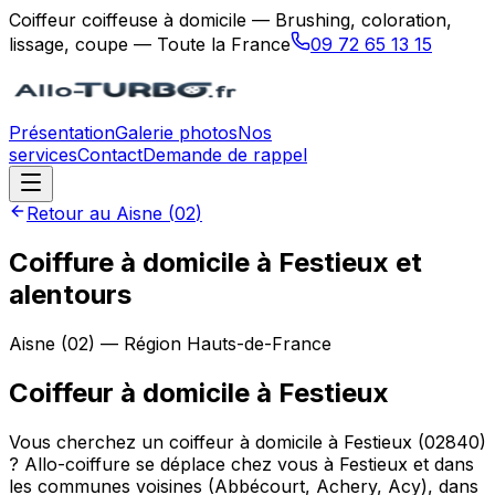
Coiffeur coiffeuse à domicile — Brushing, coloration,
lissage, coupe — Toute la France
09 72 65 13 15
Présentation
Galerie photos
Nos
services
Contact
Demande de rappel
Retour au
Aisne
(
02
)
Coiffure à domicile à Festieux et
alentours
Aisne
(
02
) — Région
Hauts-de-France
Coiffeur à domicile
à
Festieux
Vous cherchez un coiffeur à domicile à Festieux (02840)
? Allo-coiffure se déplace chez vous à Festieux et dans
les communes voisines (Abbécourt, Achery, Acy), dans