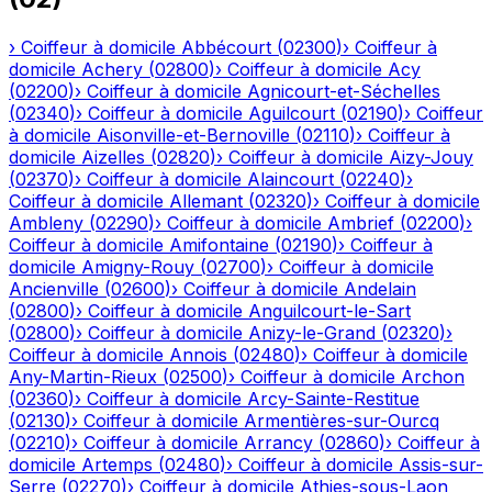
›
Coiffeur à domicile
Abbécourt
(
02300
)
›
Coiffeur à
domicile
Achery
(
02800
)
›
Coiffeur à domicile
Acy
(
02200
)
›
Coiffeur à domicile
Agnicourt-et-Séchelles
(
02340
)
›
Coiffeur à domicile
Aguilcourt
(
02190
)
›
Coiffeur
à domicile
Aisonville-et-Bernoville
(
02110
)
›
Coiffeur à
domicile
Aizelles
(
02820
)
›
Coiffeur à domicile
Aizy-Jouy
(
02370
)
›
Coiffeur à domicile
Alaincourt
(
02240
)
›
Coiffeur à domicile
Allemant
(
02320
)
›
Coiffeur à domicile
Ambleny
(
02290
)
›
Coiffeur à domicile
Ambrief
(
02200
)
›
Coiffeur à domicile
Amifontaine
(
02190
)
›
Coiffeur à
domicile
Amigny-Rouy
(
02700
)
›
Coiffeur à domicile
Ancienville
(
02600
)
›
Coiffeur à domicile
Andelain
(
02800
)
›
Coiffeur à domicile
Anguilcourt-le-Sart
(
02800
)
›
Coiffeur à domicile
Anizy-le-Grand
(
02320
)
›
Coiffeur à domicile
Annois
(
02480
)
›
Coiffeur à domicile
Any-Martin-Rieux
(
02500
)
›
Coiffeur à domicile
Archon
(
02360
)
›
Coiffeur à domicile
Arcy-Sainte-Restitue
(
02130
)
›
Coiffeur à domicile
Armentières-sur-Ourcq
(
02210
)
›
Coiffeur à domicile
Arrancy
(
02860
)
›
Coiffeur à
domicile
Artemps
(
02480
)
›
Coiffeur à domicile
Assis-sur-
Serre
(
02270
)
›
Coiffeur à domicile
Athies-sous-Laon