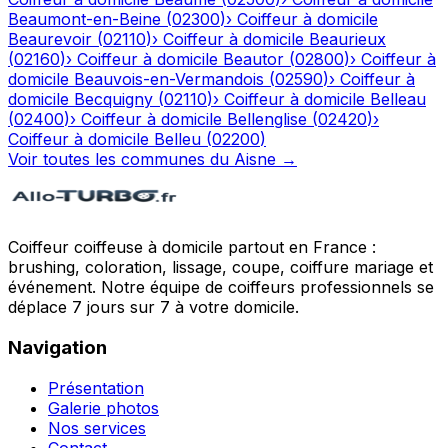
Beaumont-en-Beine
(
02300
)
›
Coiffeur à domicile
Beaurevoir
(
02110
)
›
Coiffeur à domicile
Beaurieux
(
02160
)
›
Coiffeur à domicile
Beautor
(
02800
)
›
Coiffeur à
domicile
Beauvois-en-Vermandois
(
02590
)
›
Coiffeur à
domicile
Becquigny
(
02110
)
›
Coiffeur à domicile
Belleau
(
02400
)
›
Coiffeur à domicile
Bellenglise
(
02420
)
›
Coiffeur à domicile
Belleu
(
02200
)
Voir toutes les communes du
Aisne
→
Coiffeur coiffeuse à domicile partout en France :
brushing, coloration, lissage, coupe, coiffure mariage et
événement. Notre équipe de coiffeurs professionnels se
déplace 7 jours sur 7 à votre domicile.
Navigation
Présentation
Galerie photos
Nos services
Contact