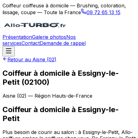
Coiffeur coiffeuse à domicile — Brushing, coloration,
lissage, coupe — Toute la France
09 72 65 13 15
Présentation
Galerie photos
Nos
services
Contact
Demande de rappel
Retour au
Aisne
(
02
)
Coiffeur à domicile à Essigny-le-
Petit (02100)
Aisne
(
02
) — Région
Hauts-de-France
Coiffeur à domicile
à
Essigny-le-
Petit
Plus besoin de courir au salon : à Essigny-le-Petit, Allo-