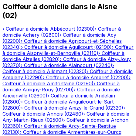
Coiffeur à domicile
dans le
Aisne
(
02
)
›
Coiffeur à domicile
Abbécourt
(
02300
)
›
Coiffeur à
domicile
Achery
(
02800
)
›
Coiffeur à domicile
Acy
(
02200
)
›
Coiffeur à domicile
Agnicourt-et-Séchelles
(
02340
)
›
Coiffeur à domicile
Aguilcourt
(
02190
)
›
Coiffeur
à domicile
Aisonville-et-Bernoville
(
02110
)
›
Coiffeur à
domicile
Aizelles
(
02820
)
›
Coiffeur à domicile
Aizy-Jouy
(
02370
)
›
Coiffeur à domicile
Alaincourt
(
02240
)
›
Coiffeur à domicile
Allemant
(
02320
)
›
Coiffeur à domicile
Ambleny
(
02290
)
›
Coiffeur à domicile
Ambrief
(
02200
)
›
Coiffeur à domicile
Amifontaine
(
02190
)
›
Coiffeur à
domicile
Amigny-Rouy
(
02700
)
›
Coiffeur à domicile
Ancienville
(
02600
)
›
Coiffeur à domicile
Andelain
(
02800
)
›
Coiffeur à domicile
Anguilcourt-le-Sart
(
02800
)
›
Coiffeur à domicile
Anizy-le-Grand
(
02320
)
›
Coiffeur à domicile
Annois
(
02480
)
›
Coiffeur à domicile
Any-Martin-Rieux
(
02500
)
›
Coiffeur à domicile
Archon
(
02360
)
›
Coiffeur à domicile
Arcy-Sainte-Restitue
(
02130
)
›
Coiffeur à domicile
Armentières-sur-Ourcq