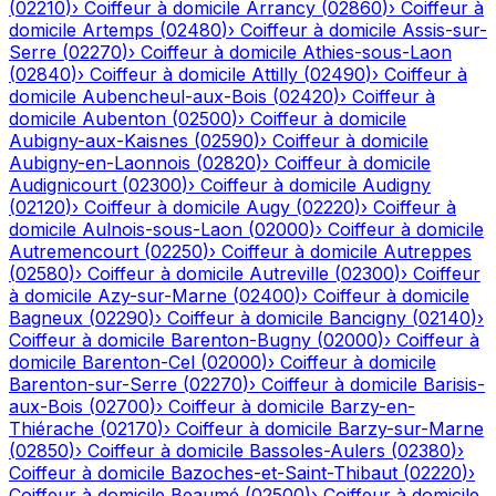
(
02210
)
›
Coiffeur à domicile
Arrancy
(
02860
)
›
Coiffeur à
domicile
Artemps
(
02480
)
›
Coiffeur à domicile
Assis-sur-
Serre
(
02270
)
›
Coiffeur à domicile
Athies-sous-Laon
(
02840
)
›
Coiffeur à domicile
Attilly
(
02490
)
›
Coiffeur à
domicile
Aubencheul-aux-Bois
(
02420
)
›
Coiffeur à
domicile
Aubenton
(
02500
)
›
Coiffeur à domicile
Aubigny-aux-Kaisnes
(
02590
)
›
Coiffeur à domicile
Aubigny-en-Laonnois
(
02820
)
›
Coiffeur à domicile
Audignicourt
(
02300
)
›
Coiffeur à domicile
Audigny
(
02120
)
›
Coiffeur à domicile
Augy
(
02220
)
›
Coiffeur à
domicile
Aulnois-sous-Laon
(
02000
)
›
Coiffeur à domicile
Autremencourt
(
02250
)
›
Coiffeur à domicile
Autreppes
(
02580
)
›
Coiffeur à domicile
Autreville
(
02300
)
›
Coiffeur
à domicile
Azy-sur-Marne
(
02400
)
›
Coiffeur à domicile
Bagneux
(
02290
)
›
Coiffeur à domicile
Bancigny
(
02140
)
›
Coiffeur à domicile
Barenton-Bugny
(
02000
)
›
Coiffeur à
domicile
Barenton-Cel
(
02000
)
›
Coiffeur à domicile
Barenton-sur-Serre
(
02270
)
›
Coiffeur à domicile
Barisis-
aux-Bois
(
02700
)
›
Coiffeur à domicile
Barzy-en-
Thiérache
(
02170
)
›
Coiffeur à domicile
Barzy-sur-Marne
(
02850
)
›
Coiffeur à domicile
Bassoles-Aulers
(
02380
)
›
Coiffeur à domicile
Bazoches-et-Saint-Thibaut
(
02220
)
›
Coiffeur à domicile
Beaumé
(
02500
)
›
Coiffeur à domicile