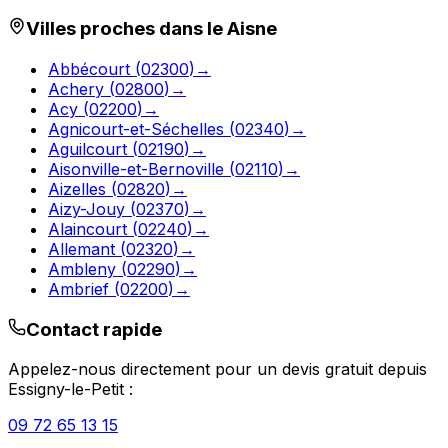
Villes proches dans le
Aisne
Abbécourt
(
02300
)
→
Achery
(
02800
)
→
Acy
(
02200
)
→
Agnicourt-et-Séchelles
(
02340
)
→
Aguilcourt
(
02190
)
→
Aisonville-et-Bernoville
(
02110
)
→
Aizelles
(
02820
)
→
Aizy-Jouy
(
02370
)
→
Alaincourt
(
02240
)
→
Allemant
(
02320
)
→
Ambleny
(
02290
)
→
Ambrief
(
02200
)
→
Contact rapide
Appelez-nous directement pour un devis gratuit depuis
Essigny-le-Petit
:
09 72 65 13 15