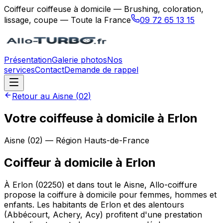
Coiffeur coiffeuse à domicile — Brushing, coloration,
lissage, coupe — Toute la France
09 72 65 13 15
Présentation
Galerie photos
Nos
services
Contact
Demande de rappel
Retour au
Aisne
(
02
)
Votre coiffeuse à domicile à Erlon
Aisne
(
02
) — Région
Hauts-de-France
Coiffeur à domicile
à
Erlon
À Erlon (02250) et dans tout le Aisne, Allo-coiffure
propose la coiffure à domicile pour femmes, hommes et
enfants. Les habitants de Erlon et des alentours
(Abbécourt, Achery, Acy) profitent d'une prestation