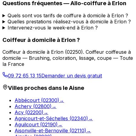
Questions fréquentes —
Allo-coiffure
à
Erlon
Quels sont vos tarifs de coiffure à domicile à Erlon ?
Quelles prestations réalisez-vous à domicile à Erlon ?
Intervenez-vous le week-end à Erlon ?
Coiffeur à domicile
à
Erlon
?
Coiffeur à domicile
à
Erlon
(
02250
).
Coiffeur coiffeuse à
domicile — Brushing, coloration, lissage, coupe — Toute
la France
09 72 65 13 15
Demander un devis gratuit
Villes proches dans le
Aisne
Abbécourt
(
02300
)
→
Achery
(
02800
)
→
Acy
(
02200
)
→
Agnicourt-et-Séchelles
(
02340
)
→
Aguilcourt
(
02190
)
→
Aisonville-et-Bernoville
(
02110
)
→