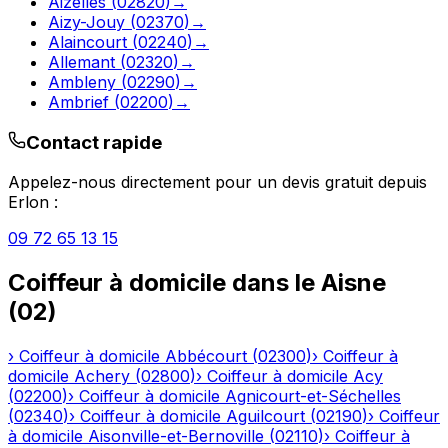
Aizelles
(
02820
)
→
Aizy-Jouy
(
02370
)
→
Alaincourt
(
02240
)
→
Allemant
(
02320
)
→
Ambleny
(
02290
)
→
Ambrief
(
02200
)
→
Contact rapide
Appelez-nous directement pour un devis gratuit depuis
Erlon
:
09 72 65 13 15
Coiffeur à domicile
dans le
Aisne
(
02
)
›
Coiffeur à domicile
Abbécourt
(
02300
)
›
Coiffeur à
domicile
Achery
(
02800
)
›
Coiffeur à domicile
Acy
(
02200
)
›
Coiffeur à domicile
Agnicourt-et-Séchelles
(
02340
)
›
Coiffeur à domicile
Aguilcourt
(
02190
)
›
Coiffeur
à domicile
Aisonville-et-Bernoville
(
02110
)
›
Coiffeur à