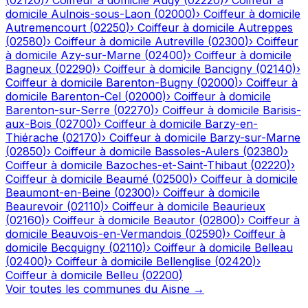
(
02120
)
›
Coiffeur à domicile
Augy
(
02220
)
›
Coiffeur à
domicile
Aulnois-sous-Laon
(
02000
)
›
Coiffeur à domicile
Autremencourt
(
02250
)
›
Coiffeur à domicile
Autreppes
(
02580
)
›
Coiffeur à domicile
Autreville
(
02300
)
›
Coiffeur
à domicile
Azy-sur-Marne
(
02400
)
›
Coiffeur à domicile
Bagneux
(
02290
)
›
Coiffeur à domicile
Bancigny
(
02140
)
›
Coiffeur à domicile
Barenton-Bugny
(
02000
)
›
Coiffeur à
domicile
Barenton-Cel
(
02000
)
›
Coiffeur à domicile
Barenton-sur-Serre
(
02270
)
›
Coiffeur à domicile
Barisis-
aux-Bois
(
02700
)
›
Coiffeur à domicile
Barzy-en-
Thiérache
(
02170
)
›
Coiffeur à domicile
Barzy-sur-Marne
(
02850
)
›
Coiffeur à domicile
Bassoles-Aulers
(
02380
)
›
Coiffeur à domicile
Bazoches-et-Saint-Thibaut
(
02220
)
›
Coiffeur à domicile
Beaumé
(
02500
)
›
Coiffeur à domicile
Beaumont-en-Beine
(
02300
)
›
Coiffeur à domicile
Beaurevoir
(
02110
)
›
Coiffeur à domicile
Beaurieux
(
02160
)
›
Coiffeur à domicile
Beautor
(
02800
)
›
Coiffeur à
domicile
Beauvois-en-Vermandois
(
02590
)
›
Coiffeur à
domicile
Becquigny
(
02110
)
›
Coiffeur à domicile
Belleau
(
02400
)
›
Coiffeur à domicile
Bellenglise
(
02420
)
›
Coiffeur à domicile
Belleu
(
02200
)
Voir toutes les communes du
Aisne
→