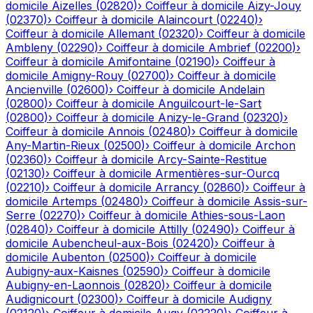
domicile
Aizelles
(
02820
)
›
Coiffeur à domicile
Aizy-Jouy
(
02370
)
›
Coiffeur à domicile
Alaincourt
(
02240
)
›
Coiffeur à domicile
Allemant
(
02320
)
›
Coiffeur à domicile
Ambleny
(
02290
)
›
Coiffeur à domicile
Ambrief
(
02200
)
›
Coiffeur à domicile
Amifontaine
(
02190
)
›
Coiffeur à
domicile
Amigny-Rouy
(
02700
)
›
Coiffeur à domicile
Ancienville
(
02600
)
›
Coiffeur à domicile
Andelain
(
02800
)
›
Coiffeur à domicile
Anguilcourt-le-Sart
(
02800
)
›
Coiffeur à domicile
Anizy-le-Grand
(
02320
)
›
Coiffeur à domicile
Annois
(
02480
)
›
Coiffeur à domicile
Any-Martin-Rieux
(
02500
)
›
Coiffeur à domicile
Archon
(
02360
)
›
Coiffeur à domicile
Arcy-Sainte-Restitue
(
02130
)
›
Coiffeur à domicile
Armentières-sur-Ourcq
(
02210
)
›
Coiffeur à domicile
Arrancy
(
02860
)
›
Coiffeur à
domicile
Artemps
(
02480
)
›
Coiffeur à domicile
Assis-sur-
Serre
(
02270
)
›
Coiffeur à domicile
Athies-sous-Laon
(
02840
)
›
Coiffeur à domicile
Attilly
(
02490
)
›
Coiffeur à
domicile
Aubencheul-aux-Bois
(
02420
)
›
Coiffeur à
domicile
Aubenton
(
02500
)
›
Coiffeur à domicile
Aubigny-aux-Kaisnes
(
02590
)
›
Coiffeur à domicile
Aubigny-en-Laonnois
(
02820
)
›
Coiffeur à domicile
Audignicourt
(
02300
)
›
Coiffeur à domicile
Audigny