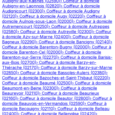
Aubigny-aux-Kaisnes
(
02590
)
›
Coiffeur à domicile
Aubigny-en-Laonnois
(
02820
)
›
Coiffeur à domicile
Audignicourt
(
02300
)
›
Coiffeur à domicile
Audigny
(
02120
)
›
Coiffeur à domicile
Augy
(
02220
)
›
Coiffeur à
domicile
Aulnois-sous-Laon
(
02000
)
›
Coiffeur à domicile
Autremencourt
(
02250
)
›
Coiffeur à domicile
Autreppes
(
02580
)
›
Coiffeur à domicile
Autreville
(
02300
)
›
Coiffeur
à domicile
Azy-sur-Marne
(
02400
)
›
Coiffeur à domicile
Bagneux
(
02290
)
›
Coiffeur à domicile
Bancigny
(
02140
)
›
Coiffeur à domicile
Barenton-Bugny
(
02000
)
›
Coiffeur à
domicile
Barenton-Cel
(
02000
)
›
Coiffeur à domicile
Barenton-sur-Serre
(
02270
)
›
Coiffeur à domicile
Barisis-
aux-Bois
(
02700
)
›
Coiffeur à domicile
Barzy-en-
Thiérache
(
02170
)
›
Coiffeur à domicile
Barzy-sur-Marne
(
02850
)
›
Coiffeur à domicile
Bassoles-Aulers
(
02380
)
›
Coiffeur à domicile
Bazoches-et-Saint-Thibaut
(
02220
)
›
Coiffeur à domicile
Beaumé
(
02500
)
›
Coiffeur à domicile
Beaumont-en-Beine
(
02300
)
›
Coiffeur à domicile
Beaurevoir
(
02110
)
›
Coiffeur à domicile
Beaurieux
(
02160
)
›
Coiffeur à domicile
Beautor
(
02800
)
›
Coiffeur à
domicile
Beauvois-en-Vermandois
(
02590
)
›
Coiffeur à
domicile
Becquigny
(
02110
)
›
Coiffeur à domicile
Belleau
(
02400
)
›
Coiffeur à domicile
Bellenglise
(
02420
)
›