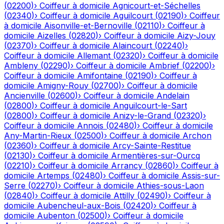
(
02200
)
›
Coiffeur à domicile
Agnicourt-et-Séchelles
(
02340
)
›
Coiffeur à domicile
Aguilcourt
(
02190
)
›
Coiffeur
à domicile
Aisonville-et-Bernoville
(
02110
)
›
Coiffeur à
domicile
Aizelles
(
02820
)
›
Coiffeur à domicile
Aizy-Jouy
(
02370
)
›
Coiffeur à domicile
Alaincourt
(
02240
)
›
Coiffeur à domicile
Allemant
(
02320
)
›
Coiffeur à domicile
Ambleny
(
02290
)
›
Coiffeur à domicile
Ambrief
(
02200
)
›
Coiffeur à domicile
Amifontaine
(
02190
)
›
Coiffeur à
domicile
Amigny-Rouy
(
02700
)
›
Coiffeur à domicile
Ancienville
(
02600
)
›
Coiffeur à domicile
Andelain
(
02800
)
›
Coiffeur à domicile
Anguilcourt-le-Sart
(
02800
)
›
Coiffeur à domicile
Anizy-le-Grand
(
02320
)
›
Coiffeur à domicile
Annois
(
02480
)
›
Coiffeur à domicile
Any-Martin-Rieux
(
02500
)
›
Coiffeur à domicile
Archon
(
02360
)
›
Coiffeur à domicile
Arcy-Sainte-Restitue
(
02130
)
›
Coiffeur à domicile
Armentières-sur-Ourcq
(
02210
)
›
Coiffeur à domicile
Arrancy
(
02860
)
›
Coiffeur à
domicile
Artemps
(
02480
)
›
Coiffeur à domicile
Assis-sur-
Serre
(
02270
)
›
Coiffeur à domicile
Athies-sous-Laon
(
02840
)
›
Coiffeur à domicile
Attilly
(
02490
)
›
Coiffeur à
domicile
Aubencheul-aux-Bois
(
02420
)
›
Coiffeur à
domicile
Aubenton
(
02500
)
›
Coiffeur à domicile