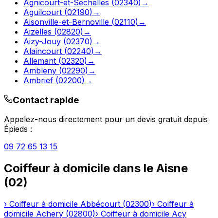
Agnicourt-et-Séchelles
(
02340
)
→
Aguilcourt
(
02190
)
→
Aisonville-et-Bernoville
(
02110
)
→
Aizelles
(
02820
)
→
Aizy-Jouy
(
02370
)
→
Alaincourt
(
02240
)
→
Allemant
(
02320
)
→
Ambleny
(
02290
)
→
Ambrief
(
02200
)
→
Contact rapide
Appelez-nous directement pour un devis gratuit depuis
Épieds
:
09 72 65 13 15
Coiffeur à domicile
dans le
Aisne
(
02
)
›
Coiffeur à domicile
Abbécourt
(
02300
)
›
Coiffeur à
domicile
Achery
(
02800
)
›
Coiffeur à domicile
Acy