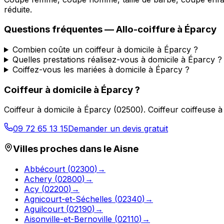
réduite.
Questions fréquentes —
Allo-coiffure
à
Éparcy
Combien coûte un coiffeur à domicile à Éparcy ?
Quelles prestations réalisez-vous à domicile à Éparcy ?
Coiffez-vous les mariées à domicile à Éparcy ?
Coiffeur à domicile
à
Éparcy
?
Coiffeur à domicile
à
Éparcy
(
02500
).
Coiffeur coiffeuse 
09 72 65 13 15
Demander un devis gratuit
Villes proches dans le
Aisne
Abbécourt
(
02300
)
→
Achery
(
02800
)
→
Acy
(
02200
)
→
Agnicourt-et-Séchelles
(
02340
)
→
Aguilcourt
(
02190
)
→
Aisonville-et-Bernoville
(
02110
)
→