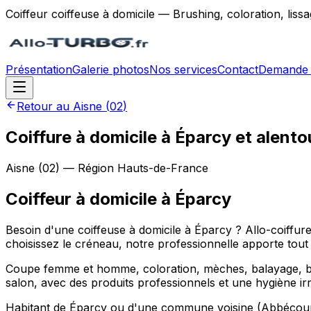
Coiffeur coiffeuse à domicile — Brushing, coloration, lis
Présentation
Galerie photos
Nos services
Contact
Demande 
Retour au
Aisne
(
02
)
Coiffure à domicile à Éparcy et alento
Aisne
(
02
) — Région
Hauts-de-France
Coiffeur à domicile
à
Éparcy
Besoin d'une coiffeuse à domicile à Éparcy ? Allo-coiffu
choisissez le créneau, notre professionnelle apporte tout l
Coupe femme et homme, coloration, mèches, balayage, brus
salon, avec des produits professionnels et une hygiène ir
Habitant de Éparcy ou d'une commune voisine (Abbécourt, 