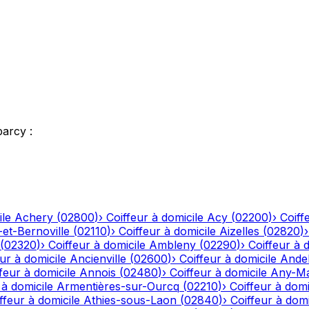
parcy
:
ile
Achery
(
02800
)
›
Coiffeur à domicile
Acy
(
02200
)
›
Coiff
-et-Bernoville
(
02110
)
›
Coiffeur à domicile
Aizelles
(
02820
)
(
02320
)
›
Coiffeur à domicile
Ambleny
(
02290
)
›
Coiffeur à 
ur à domicile
Ancienville
(
02600
)
›
Coiffeur à domicile
Andel
feur à domicile
Annois
(
02480
)
›
Coiffeur à domicile
Any-Ma
 à domicile
Armentières-sur-Ourcq
(
02210
)
›
Coiffeur à domi
ffeur à domicile
Athies-sous-Laon
(
02840
)
›
Coiffeur à domi