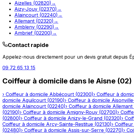
Aizelles
(
02820
)
→
Aizy-Jouy
(
02370
)
→
Alaincourt
(
02240
)
→
Allemant
(
02320
)
→
Ambleny
(
02290
)
→
Ambrief
(
02200
)
→
Contact rapide
Appelez-nous directement pour un devis gratuit depuis
É
09 72 65 13 15
Coiffeur à domicile
dans le
Aisne
(
02
)
›
Coiffeur à domicile
Abbécourt
(
02300
)
›
Coiffeur à domic
domicile
Aguilcourt
(
02190
)
›
Coiffeur à domicile
Aisonville
domicile
Alaincourt
(
02240
)
›
Coiffeur à domicile
Allemant
(
02190
)
›
Coiffeur à domicile
Amigny-Rouy
(
02700
)
›
Coiffe
(
02800
)
›
Coiffeur à domicile
Anizy-le-Grand
(
02320
)
›
Coif
Coiffeur à domicile
Arcy-Sainte-Restitue
(
02130
)
›
Coiffeur
(
02480
)
›
Coiffeur à domicile
Assis-sur-Serre
(
02270
)
›
Coi