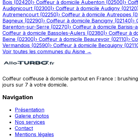
Bois
(
02420
)
›
Coiffeur à domicile
Aubenton
(
02500
)
›
Coif
Audignicourt
(
02300
)
›
Coiffeur à domicile
Audigny
(
02120
Autremencourt
(
02250
)
›
Coiffeur à domicile
Autreppes
(
0
Bagneux
(
02290
)
›
Coiffeur à domicile
Bancigny
(
02140
)
›
Barenton-sur-Serre
(
02270
)
›
Coiffeur à domicile
Barisis-
Coiffeur à domicile
Bassoles-Aulers
(
02380
)
›
Coiffeur à d
Beine
(
02300
)
›
Coiffeur à domicile
Beaurevoir
(
02110
)
›
Co
Vermandois
(
02590
)
›
Coiffeur à domicile
Becquigny
(
0211
Voir toutes les communes du
Aisne
→
Coiffeur coiffeuse à domicile partout en France : brushin
jours sur 7 à votre domicile.
Navigation
Présentation
Galerie photos
Nos services
Contact
Mentions légales