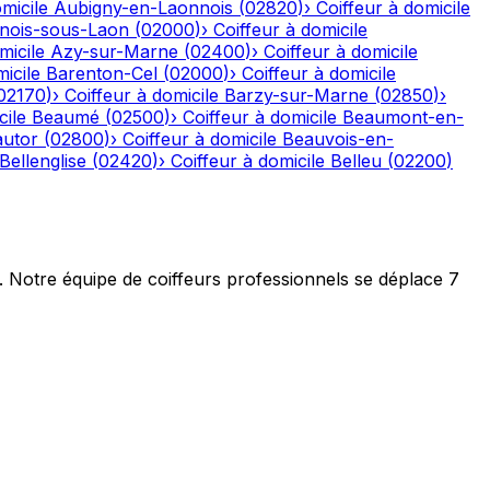
micile
Aubigny-en-Laonnois
(
02820
)
›
Coiffeur à domicile
nois-sous-Laon
(
02000
)
›
Coiffeur à domicile
micile
Azy-sur-Marne
(
02400
)
›
Coiffeur à domicile
icile
Barenton-Cel
(
02000
)
›
Coiffeur à domicile
02170
)
›
Coiffeur à domicile
Barzy-sur-Marne
(
02850
)
›
cile
Beaumé
(
02500
)
›
Coiffeur à domicile
Beaumont-en-
autor
(
02800
)
›
Coiffeur à domicile
Beauvois-en-
Bellenglise
(
02420
)
›
Coiffeur à domicile
Belleu
(
02200
)
t. Notre équipe de coiffeurs professionnels se déplace 7