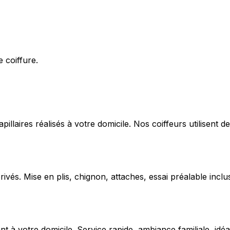
 coiffure.
capillaires réalisés à votre domicile. Nos coiffeurs utilise
ivés. Mise en plis, chignon, attaches, essai préalable inclu
 votre domicile. Service rapide, ambiance familiale, idéal