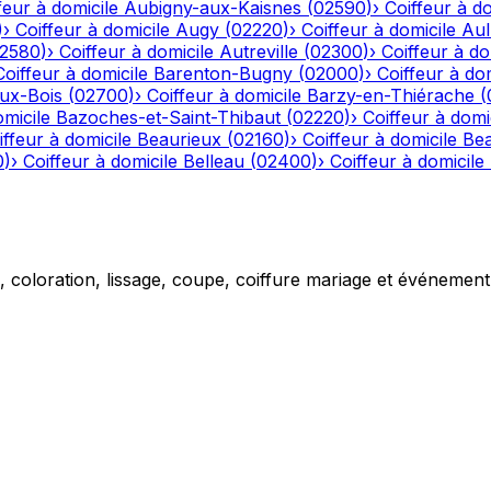
feur à domicile
Aubigny-aux-Kaisnes
(
02590
)
›
Coiffeur à do
)
›
Coiffeur à domicile
Augy
(
02220
)
›
Coiffeur à domicile
Aul
2580
)
›
Coiffeur à domicile
Autreville
(
02300
)
›
Coiffeur à do
Coiffeur à domicile
Barenton-Bugny
(
02000
)
›
Coiffeur à dom
aux-Bois
(
02700
)
›
Coiffeur à domicile
Barzy-en-Thiérache
(
omicile
Bazoches-et-Saint-Thibaut
(
02220
)
›
Coiffeur à domi
iffeur à domicile
Beaurieux
(
02160
)
›
Coiffeur à domicile
Be
0
)
›
Coiffeur à domicile
Belleau
(
02400
)
›
Coiffeur à domicile
g, coloration, lissage, coupe, coiffure mariage et événemen