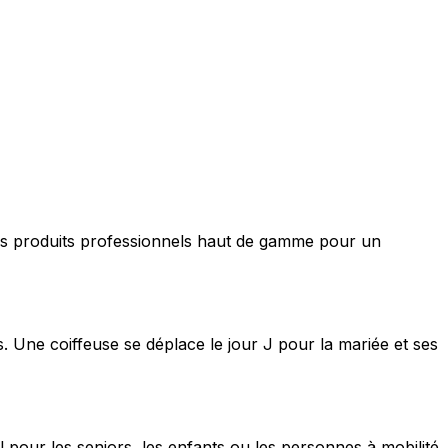
nt des produits professionnels haut de gamme pour un
s. Une coiffeuse se déplace le jour J pour la mariée et ses
 pour les seniors, les enfants ou les personnes à mobilité