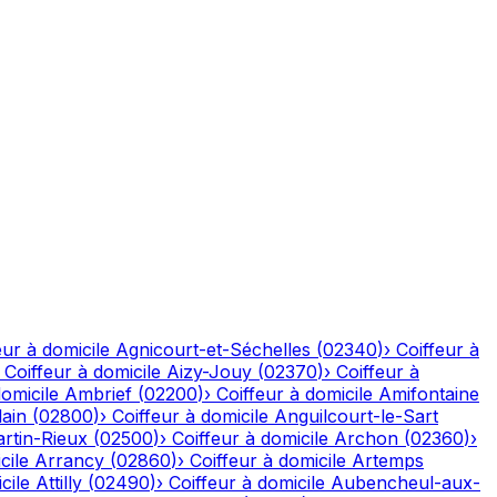
eur à domicile
Agnicourt-et-Séchelles
(
02340
)
›
Coiffeur à
›
Coiffeur à domicile
Aizy-Jouy
(
02370
)
›
Coiffeur à
domicile
Ambrief
(
02200
)
›
Coiffeur à domicile
Amifontaine
ain
(
02800
)
›
Coiffeur à domicile
Anguilcourt-le-Sart
rtin-Rieux
(
02500
)
›
Coiffeur à domicile
Archon
(
02360
)
›
cile
Arrancy
(
02860
)
›
Coiffeur à domicile
Artemps
cile
Attilly
(
02490
)
›
Coiffeur à domicile
Aubencheul-aux-