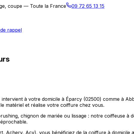
sage, coupe — Toute la France
09 72 65 13 15
de rappel
urs
re intervient à votre domicile à Éparcy (02500) comme à Ab
e matériel et réalise votre coiffure chez vous.
hing, chignon de mariée ou lissage : notre coiffeuse à dom
réprochable.
Achery, Acy), vous bénéficiez de la coiffure à domicile au