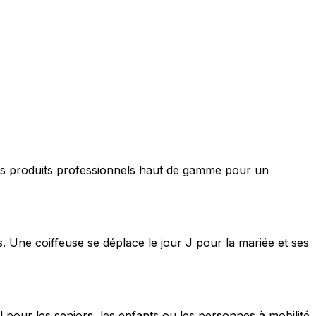
nt des produits professionnels haut de gamme pour un
s. Une coiffeuse se déplace le jour J pour la mariée et ses
 pour les seniors, les enfants ou les personnes à mobilité