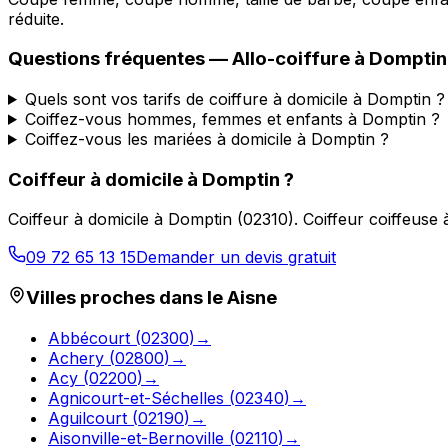
réduite.
Questions fréquentes —
Allo-coiffure
à
Domptin
Quels sont vos tarifs de coiffure à domicile à Domptin ?
Coiffez-vous hommes, femmes et enfants à Domptin ?
Coiffez-vous les mariées à domicile à Domptin ?
Coiffeur à domicile
à
Domptin
?
Coiffeur à domicile
à
Domptin
(
02310
).
Coiffeur coiffeuse
09 72 65 13 15
Demander un devis gratuit
Villes proches dans le
Aisne
Abbécourt
(
02300
)
→
Achery
(
02800
)
→
Acy
(
02200
)
→
Agnicourt-et-Séchelles
(
02340
)
→
Aguilcourt
(
02190
)
→
Aisonville-et-Bernoville
(
02110
)
→