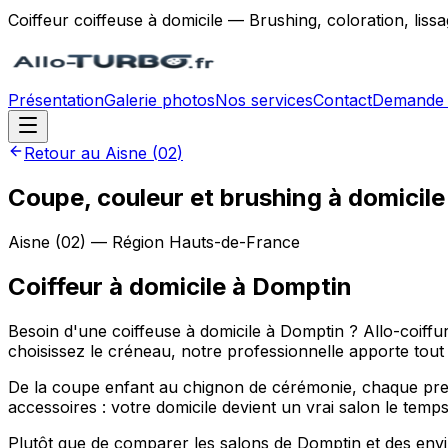
Coiffeur coiffeuse à domicile — Brushing, coloration, lis
Présentation
Galerie photos
Nos services
Contact
Demande 
Retour au
Aisne
(
02
)
Coupe, couleur et brushing à domicil
Aisne
(
02
) — Région
Hauts-de-France
Coiffeur à domicile
à
Domptin
Besoin d'une coiffeuse à domicile à Domptin ? Allo-coiff
choisissez le créneau, notre professionnelle apporte tout l
De la coupe enfant au chignon de cérémonie, chaque prest
accessoires : votre domicile devient un vrai salon le tem
Plutôt que de comparer les salons de Domptin et des envi