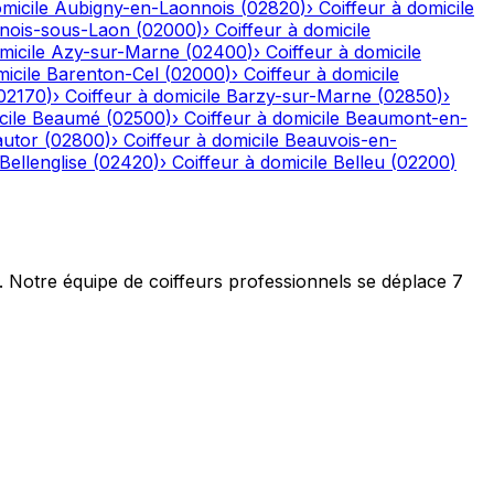
micile
Aubigny-en-Laonnois
(
02820
)
›
Coiffeur à domicile
nois-sous-Laon
(
02000
)
›
Coiffeur à domicile
micile
Azy-sur-Marne
(
02400
)
›
Coiffeur à domicile
icile
Barenton-Cel
(
02000
)
›
Coiffeur à domicile
02170
)
›
Coiffeur à domicile
Barzy-sur-Marne
(
02850
)
›
cile
Beaumé
(
02500
)
›
Coiffeur à domicile
Beaumont-en-
autor
(
02800
)
›
Coiffeur à domicile
Beauvois-en-
Bellenglise
(
02420
)
›
Coiffeur à domicile
Belleu
(
02200
)
t. Notre équipe de coiffeurs professionnels se déplace 7