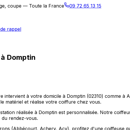
sage, coupe — Toute la France
09 72 65 13 15
de rappel
e à Domptin
ure intervient à votre domicile à Domptin (02310) comme à 
e matériel et réalise votre coiffure chez vous.
ation réalisée à Domptin est personnalisée. Notre coiffeu
ps du rendez-vous.
rons (Abbécourt, Achery, Acy), profitez d'une coiffeuse q