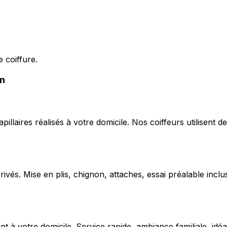
 coiffure.
in
capillaires réalisés à votre domicile. Nos coiffeurs utilise
ivés. Mise en plis, chignon, attaches, essai préalable inclu
 votre domicile. Service rapide, ambiance familiale, idéal