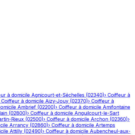
eur à domicile
Agnicourt-et-Séchelles
(
02340
)
›
Coiffeur à
›
Coiffeur à domicile
Aizy-Jouy
(
02370
)
›
Coiffeur à
domicile
Ambrief
(
02200
)
›
Coiffeur à domicile
Amifontaine
ain
(
02800
)
›
Coiffeur à domicile
Anguilcourt-le-Sart
rtin-Rieux
(
02500
)
›
Coiffeur à domicile
Archon
(
02360
)
›
cile
Arrancy
(
02860
)
›
Coiffeur à domicile
Artemps
cile
Attilly
(
02490
)
›
Coiffeur à domicile
Aubencheul-aux-