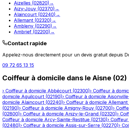
Aizelles
(
02820
)
→
Aizy-Jouy
(
02370
)
→
Alaincourt
(
02240
)
→
Allemant
(
02320
)
→
Ambleny
(
02290
)
→
Ambrief
(
02200
)
→
Contact rapide
Appelez-nous directement pour un devis gratuit depuis
D
09 72 65 13 15
Coiffeur à domicile
dans le
Aisne
(
02
)
›
Coiffeur à domicile
Abbécourt
(
02300
)
›
Coiffeur à domic
domicile
Aguilcourt
(
02190
)
›
Coiffeur à domicile
Aisonville
domicile
Alaincourt
(
02240
)
›
Coiffeur à domicile
Allemant
(
02190
)
›
Coiffeur à domicile
Amigny-Rouy
(
02700
)
›
Coiffe
(
02800
)
›
Coiffeur à domicile
Anizy-le-Grand
(
02320
)
›
Coif
Coiffeur à domicile
Arcy-Sainte-Restitue
(
02130
)
›
Coiffeur
(
02480
)
›
Coiffeur à domicile
Assis-sur-Serre
(
02270
)
›
Coi