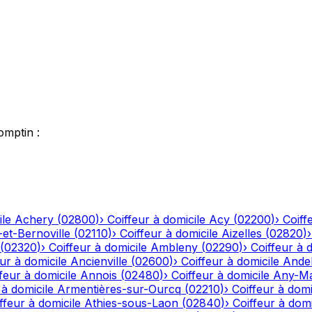
omptin
:
ile
Achery
(
02800
)
›
Coiffeur à domicile
Acy
(
02200
)
›
Coiff
-et-Bernoville
(
02110
)
›
Coiffeur à domicile
Aizelles
(
02820
)
(
02320
)
›
Coiffeur à domicile
Ambleny
(
02290
)
›
Coiffeur à 
ur à domicile
Ancienville
(
02600
)
›
Coiffeur à domicile
Andel
feur à domicile
Annois
(
02480
)
›
Coiffeur à domicile
Any-Ma
 à domicile
Armentières-sur-Ourcq
(
02210
)
›
Coiffeur à domi
ffeur à domicile
Athies-sous-Laon
(
02840
)
›
Coiffeur à domi