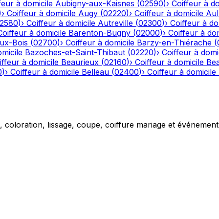
feur à domicile
Aubigny-aux-Kaisnes
(
02590
)
›
Coiffeur à do
)
›
Coiffeur à domicile
Augy
(
02220
)
›
Coiffeur à domicile
Aul
2580
)
›
Coiffeur à domicile
Autreville
(
02300
)
›
Coiffeur à do
Coiffeur à domicile
Barenton-Bugny
(
02000
)
›
Coiffeur à dom
aux-Bois
(
02700
)
›
Coiffeur à domicile
Barzy-en-Thiérache
(
omicile
Bazoches-et-Saint-Thibaut
(
02220
)
›
Coiffeur à domi
iffeur à domicile
Beaurieux
(
02160
)
›
Coiffeur à domicile
Be
0
)
›
Coiffeur à domicile
Belleau
(
02400
)
›
Coiffeur à domicile
g, coloration, lissage, coupe, coiffure mariage et événemen