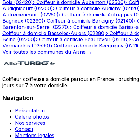
Bois
(
02420
)
›
Coiffeur à domicile
Aubenton
(
02500
)
›
Coif
Audignicourt
(
02300
)
›
Coiffeur à domicile
Audigny
(
02120
Autremencourt
(
02250
)
›
Coiffeur à domicile
Autreppes
(
0
Bagneux
(
02290
)
›
Coiffeur à domicile
Bancigny
(
02140
)
›
Barenton-sur-Serre
(
02270
)
›
Coiffeur à domicile
Barisis-
Coiffeur à domicile
Bassoles-Aulers
(
02380
)
›
Coiffeur à d
Beine
(
02300
)
›
Coiffeur à domicile
Beaurevoir
(
02110
)
›
Co
Vermandois
(
02590
)
›
Coiffeur à domicile
Becquigny
(
0211
Voir toutes les communes du
Aisne
→
Coiffeur coiffeuse à domicile partout en France : brushin
jours sur 7 à votre domicile.
Navigation
Présentation
Galerie photos
Nos services
Contact
Mentions légales