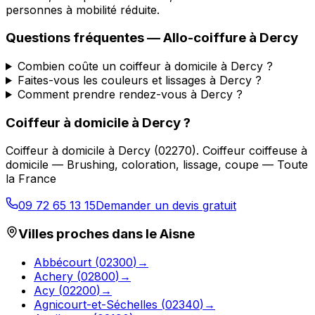
personnes à mobilité réduite.
Questions fréquentes —
Allo-coiffure
à
Dercy
Combien coûte un coiffeur à domicile à Dercy ?
Faites-vous les couleurs et lissages à Dercy ?
Comment prendre rendez-vous à Dercy ?
Coiffeur à domicile
à
Dercy
?
Coiffeur à domicile
à
Dercy
(
02270
).
Coiffeur coiffeuse à
domicile — Brushing, coloration, lissage, coupe — Toute
la France
09 72 65 13 15
Demander un devis gratuit
Villes proches dans le
Aisne
Abbécourt
(
02300
)
→
Achery
(
02800
)
→
Acy
(
02200
)
→
Agnicourt-et-Séchelles
(
02340
)
→