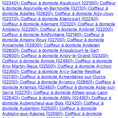
(
02340
)
›
Coiffeur à domicile
Aguilcourt
(
02190
)
›
Coiffeur
à domicile
Aisonville-et-Bernoville
(
02110
)
›
Coiffeur à
domicile
Aizelles
(
02820
)
›
Coiffeur à domicile
Aizy-Jouy
(
02370
)
›
Coiffeur à domicile
Alaincourt
(
02240
)
›
Coiffeur à domicile
Allemant
(
02320
)
›
Coiffeur à domicile
Ambleny
(
02290
)
›
Coiffeur à domicile
Ambrief
(
02200
)
›
Coiffeur à domicile
Amifontaine
(
02190
)
›
Coiffeur à
domicile
Amigny-Rouy
(
02700
)
›
Coiffeur à domicile
Ancienville
(
02600
)
›
Coiffeur à domicile
Andelain
(
02800
)
›
Coiffeur à domicile
Anguilcourt-le-Sart
(
02800
)
›
Coiffeur à domicile
Anizy-le-Grand
(
02320
)
›
Coiffeur à domicile
Annois
(
02480
)
›
Coiffeur à domicile
Any-Martin-Rieux
(
02500
)
›
Coiffeur à domicile
Archon
(
02360
)
›
Coiffeur à domicile
Arcy-Sainte-Restitue
(
02130
)
›
Coiffeur à domicile
Armentières-sur-Ourcq
(
02210
)
›
Coiffeur à domicile
Arrancy
(
02860
)
›
Coiffeur à
domicile
Artemps
(
02480
)
›
Coiffeur à domicile
Assis-sur-
Serre
(
02270
)
›
Coiffeur à domicile
Athies-sous-Laon
(
02840
)
›
Coiffeur à domicile
Attilly
(
02490
)
›
Coiffeur à
domicile
Aubencheul-aux-Bois
(
02420
)
›
Coiffeur à
domicile
Aubenton
(
02500
)
›
Coiffeur à domicile
Aubigny-aux-Kaisnes
(
02590
)
›
Coiffeur à domicile