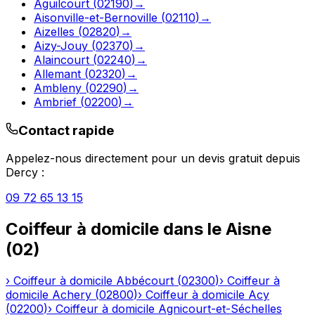
Aguilcourt
(
02190
)
→
Aisonville-et-Bernoville
(
02110
)
→
Aizelles
(
02820
)
→
Aizy-Jouy
(
02370
)
→
Alaincourt
(
02240
)
→
Allemant
(
02320
)
→
Ambleny
(
02290
)
→
Ambrief
(
02200
)
→
Contact rapide
Appelez-nous directement pour un devis gratuit depuis
Dercy
:
09 72 65 13 15
Coiffeur à domicile
dans le
Aisne
(
02
)
›
Coiffeur à domicile
Abbécourt
(
02300
)
›
Coiffeur à
domicile
Achery
(
02800
)
›
Coiffeur à domicile
Acy
(
02200
)
›
Coiffeur à domicile
Agnicourt-et-Séchelles