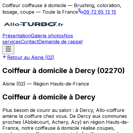
Coiffeur coiffeuse à domicile — Brushing, coloration,
lissage, coupe — Toute la France
09 72 65 13 15
Présentation
Galerie photos
Nos
services
Contact
Demande de rappel
Retour au
Aisne
(
02
)
Coiffeur à domicile à Dercy (02270)
Aisne
(
02
) — Région
Hauts-de-France
Coiffeur à domicile
à
Dercy
Plus besoin de courir au salon : à Dercy, Allo-coiffure
amène la coiffure chez vous. De Dercy aux communes
proches (Abbécourt, Achery, Acy) en région Hauts-de-
France, notre coiffeuse à domicile réalise coupes,