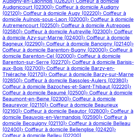
Aubigny-en-Laonnois
(
02820
)
›
Coiffeur à domicile
Audignicourt
(
02300
)
›
Coiffeur à domicile
Audigny
(
02120
)
›
Coiffeur à domicile
Augy
(
02220
)
›
Coiffeur à
domicile
Aulnois-sous-Laon
(
02000
)
›
Coiffeur à domicile
Autremencourt
(
02250
)
›
Coiffeur à domicile
Autreppes
(
02580
)
›
Coiffeur à domicile
Autreville
(
02300
)
›
Coiffeur
à domicile
Azy-sur-Marne
(
02400
)
›
Coiffeur à domicile
Bagneux
(
02290
)
›
Coiffeur à domicile
Bancigny
(
02140
)
›
Coiffeur à domicile
Barenton-Bugny
(
02000
)
›
Coiffeur à
domicile
Barenton-Cel
(
02000
)
›
Coiffeur à domicile
Barenton-sur-Serre
(
02270
)
›
Coiffeur à domicile
Barisis-
aux-Bois
(
02700
)
›
Coiffeur à domicile
Barzy-en-
Thiérache
(
02170
)
›
Coiffeur à domicile
Barzy-sur-Marne
(
02850
)
›
Coiffeur à domicile
Bassoles-Aulers
(
02380
)
›
Coiffeur à domicile
Bazoches-et-Saint-Thibaut
(
02220
)
›
Coiffeur à domicile
Beaumé
(
02500
)
›
Coiffeur à domicile
Beaumont-en-Beine
(
02300
)
›
Coiffeur à domicile
Beaurevoir
(
02110
)
›
Coiffeur à domicile
Beaurieux
(
02160
)
›
Coiffeur à domicile
Beautor
(
02800
)
›
Coiffeur à
domicile
Beauvois-en-Vermandois
(
02590
)
›
Coiffeur à
domicile
Becquigny
(
02110
)
›
Coiffeur à domicile
Belleau
(
02400
)
›
Coiffeur à domicile
Bellenglise
(
02420
)
›
Coiffeur à domicile
Belleu
(
02200
)