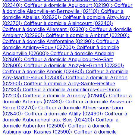
(
02340
)
›
Coiffeur à domicile
Aguilcourt
(
02190
)
›
Coiffeur
à domicile
Aisonville-et-Bernoville
(
02110
)
›
Coiffeur à
domicile
Aizelles
(
02820
)
›
Coiffeur à domicile
Aizy-Jouy
(
02370
)
›
Coiffeur à domicile
Alaincourt
(
02240
)
›
Coiffeur à domicile
Allemant
(
02320
)
›
Coiffeur à domicile
Ambleny
(
02290
)
›
Coiffeur à domicile
Ambrief
(
02200
)
›
Coiffeur à domicile
Amifontaine
(
02190
)
›
Coiffeur à
domicile
Amigny-Rouy
(
02700
)
›
Coiffeur à domicile
Ancienville
(
02600
)
›
Coiffeur à domicile
Andelain
(
02800
)
›
Coiffeur à domicile
Anguilcourt-le-Sart
(
02800
)
›
Coiffeur à domicile
Anizy-le-Grand
(
02320
)
›
Coiffeur à domicile
Annois
(
02480
)
›
Coiffeur à domicile
Any-Martin-Rieux
(
02500
)
›
Coiffeur à domicile
Archon
(
02360
)
›
Coiffeur à domicile
Arcy-Sainte-Restitue
(
02130
)
›
Coiffeur à domicile
Armentières-sur-Ourcq
(
02210
)
›
Coiffeur à domicile
Arrancy
(
02860
)
›
Coiffeur à
domicile
Artemps
(
02480
)
›
Coiffeur à domicile
Assis-sur-
Serre
(
02270
)
›
Coiffeur à domicile
Athies-sous-Laon
(
02840
)
›
Coiffeur à domicile
Attilly
(
02490
)
›
Coiffeur à
domicile
Aubencheul-aux-Bois
(
02420
)
›
Coiffeur à
domicile
Aubenton
(
02500
)
›
Coiffeur à domicile
Aubigny-aux-Kaisnes
(
02590
)
›
Coiffeur à domicile