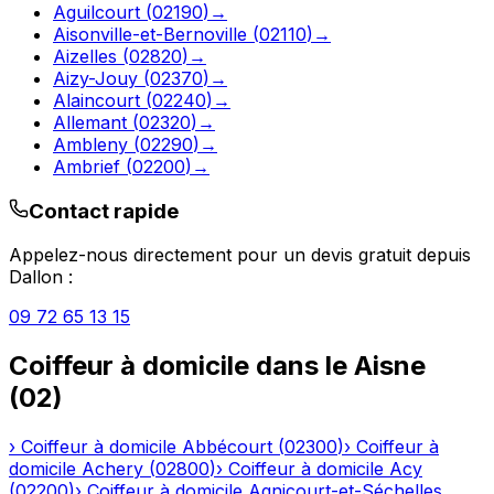
Aguilcourt
(
02190
)
→
Aisonville-et-Bernoville
(
02110
)
→
Aizelles
(
02820
)
→
Aizy-Jouy
(
02370
)
→
Alaincourt
(
02240
)
→
Allemant
(
02320
)
→
Ambleny
(
02290
)
→
Ambrief
(
02200
)
→
Contact rapide
Appelez-nous directement pour un devis gratuit depuis
Dallon
:
09 72 65 13 15
Coiffeur à domicile
dans le
Aisne
(
02
)
›
Coiffeur à domicile
Abbécourt
(
02300
)
›
Coiffeur à
domicile
Achery
(
02800
)
›
Coiffeur à domicile
Acy
(
02200
)
›
Coiffeur à domicile
Agnicourt-et-Séchelles