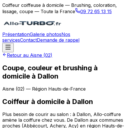
Coiffeur coiffeuse à domicile — Brushing, coloration,
lissage, coupe — Toute la France
09 72 65 13 15
Présentation
Galerie photos
Nos
services
Contact
Demande de rappel
Retour au
Aisne
(
02
)
Coupe, couleur et brushing à
domicile à Dallon
Aisne
(
02
) — Région
Hauts-de-France
Coiffeur à domicile
à
Dallon
Plus besoin de courir au salon : à Dallon, Allo-coiffure
amène la coiffure chez vous. De Dallon aux communes
proches (Abbécourt, Achery, Acy) en région Hauts-de-