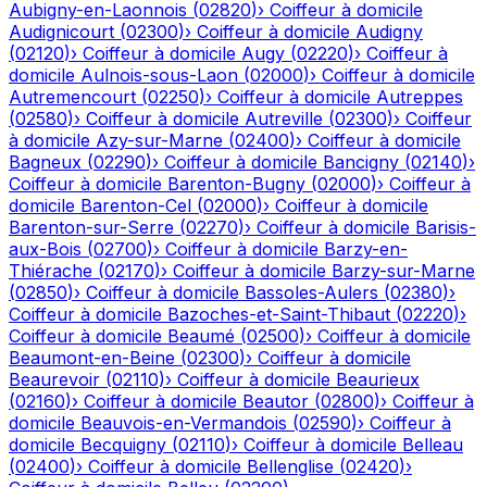
Aubigny-en-Laonnois
(
02820
)
›
Coiffeur à domicile
Audignicourt
(
02300
)
›
Coiffeur à domicile
Audigny
(
02120
)
›
Coiffeur à domicile
Augy
(
02220
)
›
Coiffeur à
domicile
Aulnois-sous-Laon
(
02000
)
›
Coiffeur à domicile
Autremencourt
(
02250
)
›
Coiffeur à domicile
Autreppes
(
02580
)
›
Coiffeur à domicile
Autreville
(
02300
)
›
Coiffeur
à domicile
Azy-sur-Marne
(
02400
)
›
Coiffeur à domicile
Bagneux
(
02290
)
›
Coiffeur à domicile
Bancigny
(
02140
)
›
Coiffeur à domicile
Barenton-Bugny
(
02000
)
›
Coiffeur à
domicile
Barenton-Cel
(
02000
)
›
Coiffeur à domicile
Barenton-sur-Serre
(
02270
)
›
Coiffeur à domicile
Barisis-
aux-Bois
(
02700
)
›
Coiffeur à domicile
Barzy-en-
Thiérache
(
02170
)
›
Coiffeur à domicile
Barzy-sur-Marne
(
02850
)
›
Coiffeur à domicile
Bassoles-Aulers
(
02380
)
›
Coiffeur à domicile
Bazoches-et-Saint-Thibaut
(
02220
)
›
Coiffeur à domicile
Beaumé
(
02500
)
›
Coiffeur à domicile
Beaumont-en-Beine
(
02300
)
›
Coiffeur à domicile
Beaurevoir
(
02110
)
›
Coiffeur à domicile
Beaurieux
(
02160
)
›
Coiffeur à domicile
Beautor
(
02800
)
›
Coiffeur à
domicile
Beauvois-en-Vermandois
(
02590
)
›
Coiffeur à
domicile
Becquigny
(
02110
)
›
Coiffeur à domicile
Belleau
(
02400
)
›
Coiffeur à domicile
Bellenglise
(
02420
)
›