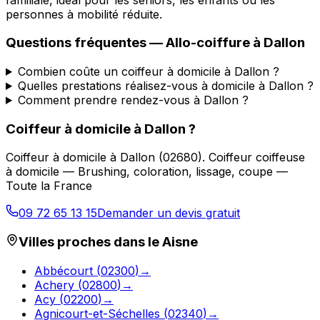
personnes à mobilité réduite.
Questions fréquentes —
Allo-coiffure
à
Dallon
Combien coûte un coiffeur à domicile à Dallon ?
Quelles prestations réalisez-vous à domicile à Dallon ?
Comment prendre rendez-vous à Dallon ?
Coiffeur à domicile
à
Dallon
?
Coiffeur à domicile
à
Dallon
(
02680
).
Coiffeur coiffeuse
à domicile — Brushing, coloration, lissage, coupe —
Toute la France
09 72 65 13 15
Demander un devis gratuit
Villes proches dans le
Aisne
Abbécourt
(
02300
)
→
Achery
(
02800
)
→
Acy
(
02200
)
→
Agnicourt-et-Séchelles
(
02340
)
→