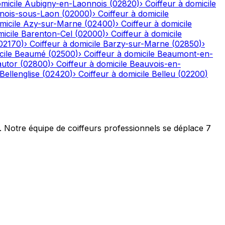
micile
Aubigny-en-Laonnois
(
02820
)
›
Coiffeur à domicile
nois-sous-Laon
(
02000
)
›
Coiffeur à domicile
micile
Azy-sur-Marne
(
02400
)
›
Coiffeur à domicile
icile
Barenton-Cel
(
02000
)
›
Coiffeur à domicile
02170
)
›
Coiffeur à domicile
Barzy-sur-Marne
(
02850
)
›
cile
Beaumé
(
02500
)
›
Coiffeur à domicile
Beaumont-en-
autor
(
02800
)
›
Coiffeur à domicile
Beauvois-en-
Bellenglise
(
02420
)
›
Coiffeur à domicile
Belleu
(
02200
)
t. Notre équipe de coiffeurs professionnels se déplace 7