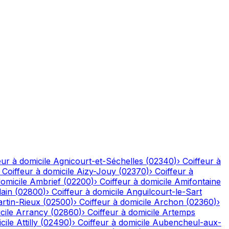
eur à domicile
Agnicourt-et-Séchelles
(
02340
)
›
Coiffeur à
›
Coiffeur à domicile
Aizy-Jouy
(
02370
)
›
Coiffeur à
domicile
Ambrief
(
02200
)
›
Coiffeur à domicile
Amifontaine
ain
(
02800
)
›
Coiffeur à domicile
Anguilcourt-le-Sart
rtin-Rieux
(
02500
)
›
Coiffeur à domicile
Archon
(
02360
)
›
cile
Arrancy
(
02860
)
›
Coiffeur à domicile
Artemps
cile
Attilly
(
02490
)
›
Coiffeur à domicile
Aubencheul-aux-