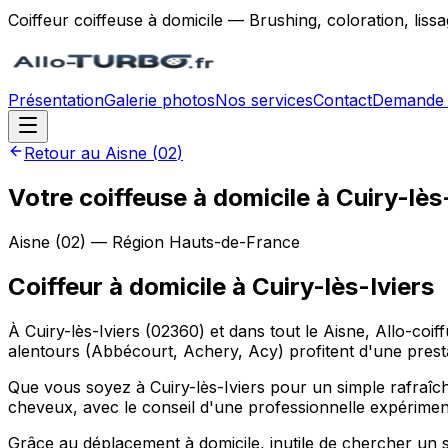
Coiffeur coiffeuse à domicile — Brushing, coloration, lis
Présentation
Galerie photos
Nos services
Contact
Demande 
Retour au
Aisne
(
02
)
Votre coiffeuse à domicile à Cuiry-lès
Aisne
(
02
) — Région
Hauts-de-France
Coiffeur à domicile
à
Cuiry-lès-Iviers
À Cuiry-lès-Iviers (02360) et dans tout le Aisne, Allo-coi
alentours (Abbécourt, Achery, Acy) profitent d'une prest
Que vous soyez à Cuiry-lès-Iviers pour un simple rafraîc
cheveux, avec le conseil d'une professionnelle expérimen
Grâce au déplacement à domicile, inutile de chercher un 