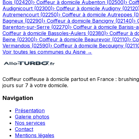
Bois
(
02420
)
›
Coiffeur à domicile
Aubenton
(
02500
)
›
Coif
Audignicourt
(
02300
)
›
Coiffeur à domicile
Audigny
(
02120
Autremencourt
(
02250
)
›
Coiffeur à domicile
Autreppes
(
0
Bagneux
(
02290
)
›
Coiffeur à domicile
Bancigny
(
02140
)
›
Barenton-sur-Serre
(
02270
)
›
Coiffeur à domicile
Barisis-
Coiffeur à domicile
Bassoles-Aulers
(
02380
)
›
Coiffeur à d
Beine
(
02300
)
›
Coiffeur à domicile
Beaurevoir
(
02110
)
›
Co
Vermandois
(
02590
)
›
Coiffeur à domicile
Becquigny
(
0211
Voir toutes les communes du
Aisne
→
Coiffeur coiffeuse à domicile partout en France : brushin
jours sur 7 à votre domicile.
Navigation
Présentation
Galerie photos
Nos services
Contact
Mentions légales