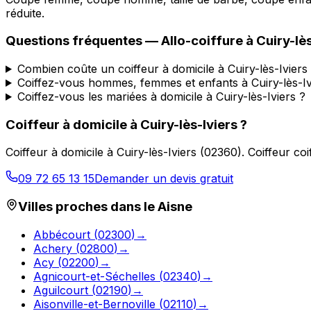
réduite.
Questions fréquentes —
Allo-coiffure
à
Cuiry-lès
Combien coûte un coiffeur à domicile à Cuiry-lès-Iviers
Coiffez-vous hommes, femmes et enfants à Cuiry-lès-Iv
Coiffez-vous les mariées à domicile à Cuiry-lès-Iviers ?
Coiffeur à domicile
à
Cuiry-lès-Iviers
?
Coiffeur à domicile
à
Cuiry-lès-Iviers
(
02360
).
Coiffeur co
09 72 65 13 15
Demander un devis gratuit
Villes proches dans le
Aisne
Abbécourt
(
02300
)
→
Achery
(
02800
)
→
Acy
(
02200
)
→
Agnicourt-et-Séchelles
(
02340
)
→
Aguilcourt
(
02190
)
→
Aisonville-et-Bernoville
(
02110
)
→