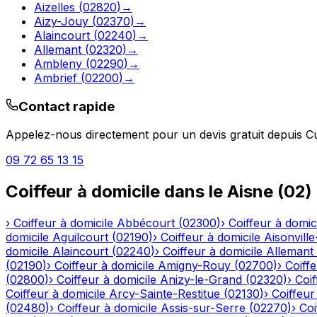
Aizelles
(
02820
)
→
Aizy-Jouy
(
02370
)
→
Alaincourt
(
02240
)
→
Allemant
(
02320
)
→
Ambleny
(
02290
)
→
Ambrief
(
02200
)
→
Contact rapide
Appelez-nous directement pour un devis gratuit depuis
Cu
09 72 65 13 15
Coiffeur à domicile
dans le
Aisne
(
02
)
›
Coiffeur à domicile
Abbécourt
(
02300
)
›
Coiffeur à domic
domicile
Aguilcourt
(
02190
)
›
Coiffeur à domicile
Aisonville
domicile
Alaincourt
(
02240
)
›
Coiffeur à domicile
Allemant
(
02190
)
›
Coiffeur à domicile
Amigny-Rouy
(
02700
)
›
Coiffe
(
02800
)
›
Coiffeur à domicile
Anizy-le-Grand
(
02320
)
›
Coif
Coiffeur à domicile
Arcy-Sainte-Restitue
(
02130
)
›
Coiffeur
(
02480
)
›
Coiffeur à domicile
Assis-sur-Serre
(
02270
)
›
Coi