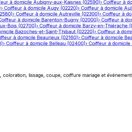
feur à domicile
Aubigny-aux-Kaisnes
(
02590
)
›
Coiffeur à do
)
›
Coiffeur à domicile
Augy
(
02220
)
›
Coiffeur à domicile
Aul
2580
)
›
Coiffeur à domicile
Autreville
(
02300
)
›
Coiffeur à do
Coiffeur à domicile
Barenton-Bugny
(
02000
)
›
Coiffeur à dom
aux-Bois
(
02700
)
›
Coiffeur à domicile
Barzy-en-Thiérache
(
omicile
Bazoches-et-Saint-Thibaut
(
02220
)
›
Coiffeur à domi
iffeur à domicile
Beaurieux
(
02160
)
›
Coiffeur à domicile
Be
0
)
›
Coiffeur à domicile
Belleau
(
02400
)
›
Coiffeur à domicile
g, coloration, lissage, coupe, coiffure mariage et événemen