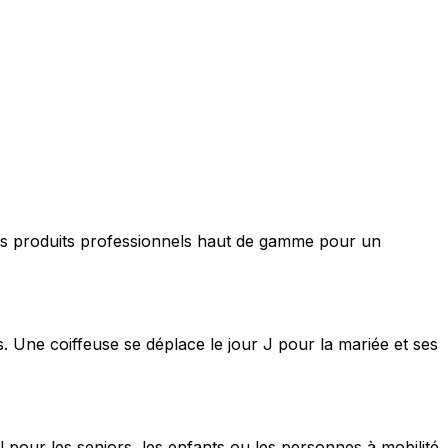
nt des produits professionnels haut de gamme pour un
s. Une coiffeuse se déplace le jour J pour la mariée et ses
 pour les seniors, les enfants ou les personnes à mobilité