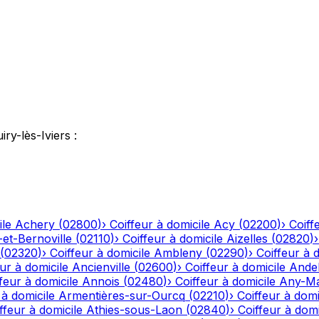
iry-lès-Iviers
:
ile
Achery
(
02800
)
›
Coiffeur à domicile
Acy
(
02200
)
›
Coiff
-et-Bernoville
(
02110
)
›
Coiffeur à domicile
Aizelles
(
02820
)
(
02320
)
›
Coiffeur à domicile
Ambleny
(
02290
)
›
Coiffeur à 
ur à domicile
Ancienville
(
02600
)
›
Coiffeur à domicile
Andel
feur à domicile
Annois
(
02480
)
›
Coiffeur à domicile
Any-Ma
 à domicile
Armentières-sur-Ourcq
(
02210
)
›
Coiffeur à domi
ffeur à domicile
Athies-sous-Laon
(
02840
)
›
Coiffeur à domi