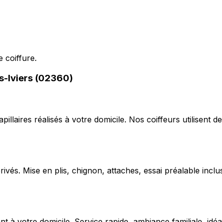
 coiffure.
ès-Iviers (02360)
capillaires réalisés à votre domicile. Nos coiffeurs utilise
ivés. Mise en plis, chignon, attaches, essai préalable inclu
 votre domicile. Service rapide, ambiance familiale, idéal