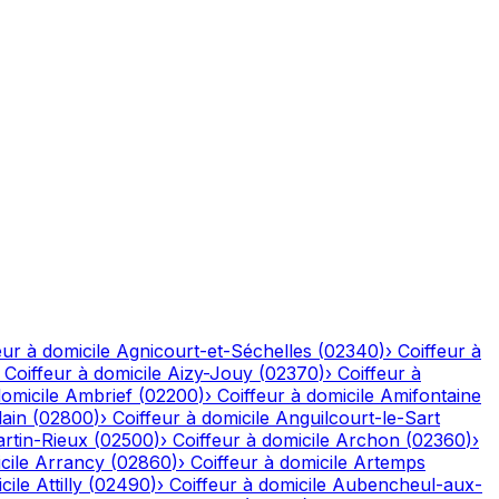
eur à domicile
Agnicourt-et-Séchelles
(
02340
)
›
Coiffeur à
›
Coiffeur à domicile
Aizy-Jouy
(
02370
)
›
Coiffeur à
domicile
Ambrief
(
02200
)
›
Coiffeur à domicile
Amifontaine
ain
(
02800
)
›
Coiffeur à domicile
Anguilcourt-le-Sart
rtin-Rieux
(
02500
)
›
Coiffeur à domicile
Archon
(
02360
)
›
cile
Arrancy
(
02860
)
›
Coiffeur à domicile
Artemps
cile
Attilly
(
02490
)
›
Coiffeur à domicile
Aubencheul-aux-