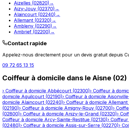
Aizelles
(
02820
)
→
Aizy-Jouy
(
02370
)
→
Alaincourt
(
02240
)
→
Allemant
(
02320
)
→
Ambleny
(
02290
)
→
Ambrief
(
02200
)
→
Contact rapide
Appelez-nous directement pour un devis gratuit depuis
C
09 72 65 13 15
Coiffeur à domicile
dans le
Aisne
(
02
)
›
Coiffeur à domicile
Abbécourt
(
02300
)
›
Coiffeur à domic
domicile
Aguilcourt
(
02190
)
›
Coiffeur à domicile
Aisonville
domicile
Alaincourt
(
02240
)
›
Coiffeur à domicile
Allemant
(
02190
)
›
Coiffeur à domicile
Amigny-Rouy
(
02700
)
›
Coiffe
(
02800
)
›
Coiffeur à domicile
Anizy-le-Grand
(
02320
)
›
Coif
Coiffeur à domicile
Arcy-Sainte-Restitue
(
02130
)
›
Coiffeur
(
02480
)
›
Coiffeur à domicile
Assis-sur-Serre
(
02270
)
›
Coi