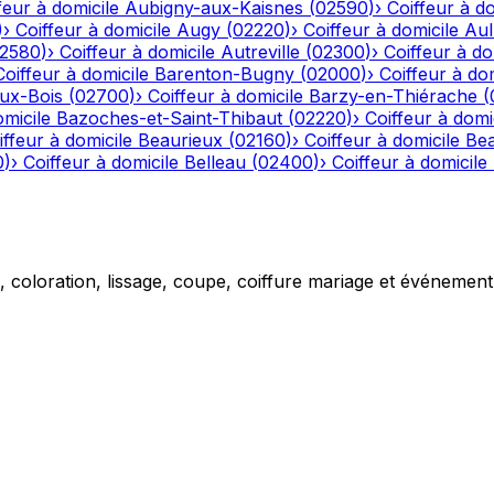
feur à domicile
Aubigny-aux-Kaisnes
(
02590
)
›
Coiffeur à do
)
›
Coiffeur à domicile
Augy
(
02220
)
›
Coiffeur à domicile
Aul
2580
)
›
Coiffeur à domicile
Autreville
(
02300
)
›
Coiffeur à do
Coiffeur à domicile
Barenton-Bugny
(
02000
)
›
Coiffeur à dom
aux-Bois
(
02700
)
›
Coiffeur à domicile
Barzy-en-Thiérache
(
omicile
Bazoches-et-Saint-Thibaut
(
02220
)
›
Coiffeur à domi
iffeur à domicile
Beaurieux
(
02160
)
›
Coiffeur à domicile
Be
0
)
›
Coiffeur à domicile
Belleau
(
02400
)
›
Coiffeur à domicile
g, coloration, lissage, coupe, coiffure mariage et événemen