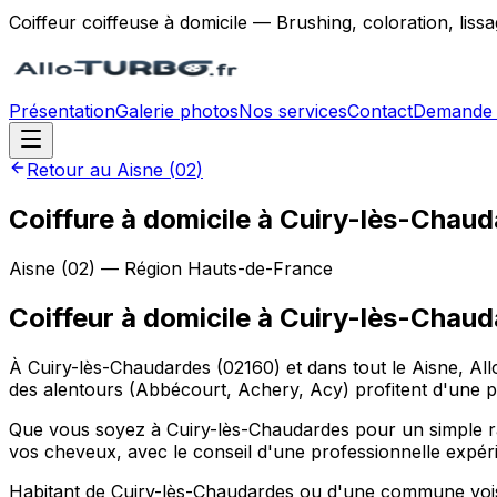
Coiffeur coiffeuse à domicile — Brushing, coloration, lis
Présentation
Galerie photos
Nos services
Contact
Demande 
Retour au
Aisne
(
02
)
Coiffure à domicile à Cuiry-lès-Chaud
Aisne
(
02
) — Région
Hauts-de-France
Coiffeur à domicile
à
Cuiry-lès-Chaud
À Cuiry-lès-Chaudardes (02160) et dans tout le Aisne, Al
des alentours (Abbécourt, Achery, Acy) profitent d'une p
Que vous soyez à Cuiry-lès-Chaudardes pour un simple ra
vos cheveux, avec le conseil d'une professionnelle expér
Habitant de Cuiry-lès-Chaudardes ou d'une commune voisin