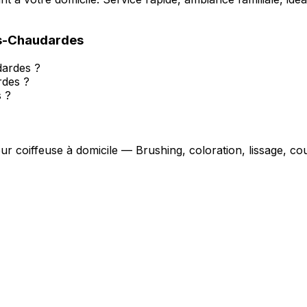
ès-Chaudardes
dardes ?
rdes ?
 ?
eur coiffeuse à domicile — Brushing, coloration, lissage, 