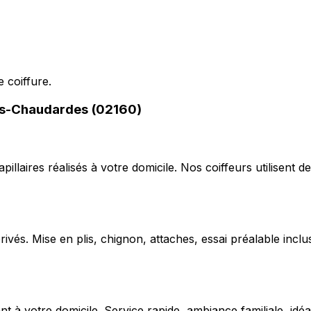
 coiffure.
lès-Chaudardes (02160)
capillaires réalisés à votre domicile. Nos coiffeurs utilise
ivés. Mise en plis, chignon, attaches, essai préalable inclu
 votre domicile. Service rapide, ambiance familiale, idéal