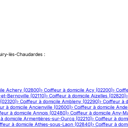
uiry-lès-Chaudardes
:
ile
Achery
(
02800
)
›
Coiffeur à domicile
Acy
(
02200
)
›
Coiff
-et-Bernoville
(
02110
)
›
Coiffeur à domicile
Aizelles
(
02820
)
(
02320
)
›
Coiffeur à domicile
Ambleny
(
02290
)
›
Coiffeur à 
ur à domicile
Ancienville
(
02600
)
›
Coiffeur à domicile
Andel
feur à domicile
Annois
(
02480
)
›
Coiffeur à domicile
Any-Ma
 à domicile
Armentières-sur-Ourcq
(
02210
)
›
Coiffeur à domi
ffeur à domicile
Athies-sous-Laon
(
02840
)
›
Coiffeur à domi