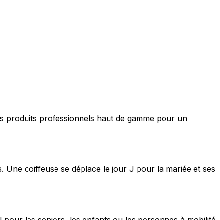
nt des produits professionnels haut de gamme pour un
s. Une coiffeuse se déplace le jour J pour la mariée et ses
 pour les seniors, les enfants ou les personnes à mobilité