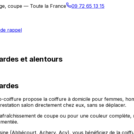
sage, coupe — Toute la France
09 72 65 13 15
de rappel
ardes et alentours
ardes
lo-coiffure propose la coiffure à domicile pour femmes, ho
restation salon directement chez eux, sans se déplacer.
fraîchissement de coupe ou pour une couleur complète, no
imentée.
e (Abbécourt, Achery, Acy), vous bénéficiez de la coiffur