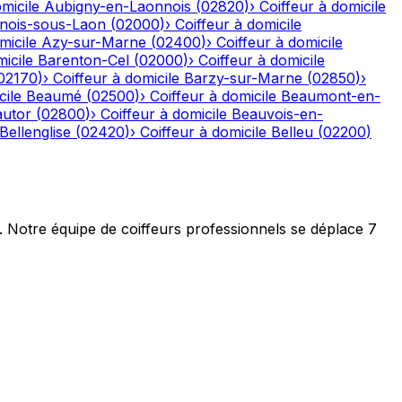
micile
Aubigny-en-Laonnois
(
02820
)
›
Coiffeur à domicile
nois-sous-Laon
(
02000
)
›
Coiffeur à domicile
micile
Azy-sur-Marne
(
02400
)
›
Coiffeur à domicile
icile
Barenton-Cel
(
02000
)
›
Coiffeur à domicile
02170
)
›
Coiffeur à domicile
Barzy-sur-Marne
(
02850
)
›
cile
Beaumé
(
02500
)
›
Coiffeur à domicile
Beaumont-en-
autor
(
02800
)
›
Coiffeur à domicile
Beauvois-en-
Bellenglise
(
02420
)
›
Coiffeur à domicile
Belleu
(
02200
)
t. Notre équipe de coiffeurs professionnels se déplace 7