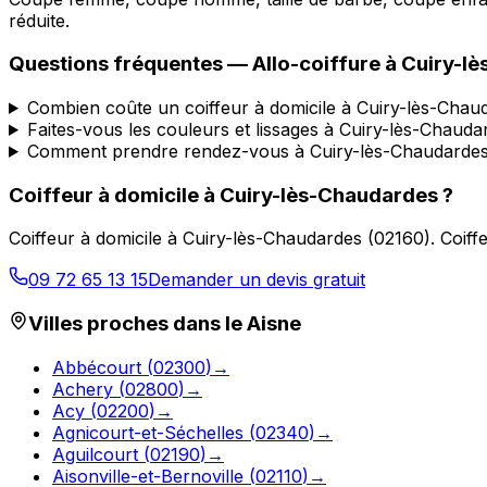
réduite.
Questions fréquentes —
Allo-coiffure
à
Cuiry-l
Combien coûte un coiffeur à domicile à Cuiry-lès-Chau
Faites-vous les couleurs et lissages à Cuiry-lès-Chauda
Comment prendre rendez-vous à Cuiry-lès-Chaudardes
Coiffeur à domicile
à
Cuiry-lès-Chaudardes
?
Coiffeur à domicile
à
Cuiry-lès-Chaudardes
(
02160
).
Coiff
09 72 65 13 15
Demander un devis gratuit
Villes proches dans le
Aisne
Abbécourt
(
02300
)
→
Achery
(
02800
)
→
Acy
(
02200
)
→
Agnicourt-et-Séchelles
(
02340
)
→
Aguilcourt
(
02190
)
→
Aisonville-et-Bernoville
(
02110
)
→