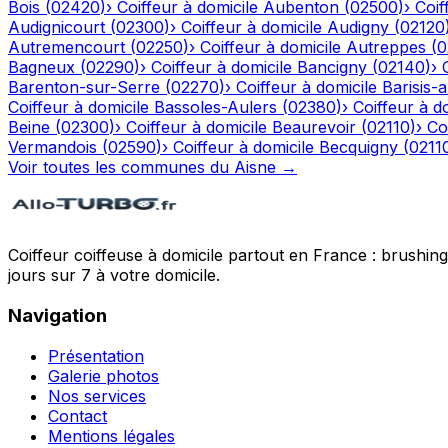
Bois
(
02420
)
›
Coiffeur à domicile
Aubenton
(
02500
)
›
Coif
Audignicourt
(
02300
)
›
Coiffeur à domicile
Audigny
(
02120
Autremencourt
(
02250
)
›
Coiffeur à domicile
Autreppes
(
0
Bagneux
(
02290
)
›
Coiffeur à domicile
Bancigny
(
02140
)
›
Barenton-sur-Serre
(
02270
)
›
Coiffeur à domicile
Barisis-
Coiffeur à domicile
Bassoles-Aulers
(
02380
)
›
Coiffeur à d
Beine
(
02300
)
›
Coiffeur à domicile
Beaurevoir
(
02110
)
›
Co
Vermandois
(
02590
)
›
Coiffeur à domicile
Becquigny
(
0211
Voir toutes les communes du
Aisne
→
Coiffeur coiffeuse à domicile partout en France : brushin
jours sur 7 à votre domicile.
Navigation
Présentation
Galerie photos
Nos services
Contact
Mentions légales