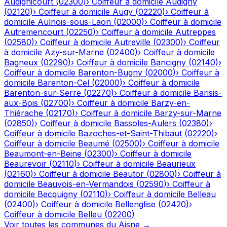
Audignicourt
(
02300
)
›
Coiffeur à domicile
Audigny
(
02120
)
›
Coiffeur à domicile
Augy
(
02220
)
›
Coiffeur à
domicile
Aulnois-sous-Laon
(
02000
)
›
Coiffeur à domicile
Autremencourt
(
02250
)
›
Coiffeur à domicile
Autreppes
(
02580
)
›
Coiffeur à domicile
Autreville
(
02300
)
›
Coiffeur
à domicile
Azy-sur-Marne
(
02400
)
›
Coiffeur à domicile
Bagneux
(
02290
)
›
Coiffeur à domicile
Bancigny
(
02140
)
›
Coiffeur à domicile
Barenton-Bugny
(
02000
)
›
Coiffeur à
domicile
Barenton-Cel
(
02000
)
›
Coiffeur à domicile
Barenton-sur-Serre
(
02270
)
›
Coiffeur à domicile
Barisis-
aux-Bois
(
02700
)
›
Coiffeur à domicile
Barzy-en-
Thiérache
(
02170
)
›
Coiffeur à domicile
Barzy-sur-Marne
(
02850
)
›
Coiffeur à domicile
Bassoles-Aulers
(
02380
)
›
Coiffeur à domicile
Bazoches-et-Saint-Thibaut
(
02220
)
›
Coiffeur à domicile
Beaumé
(
02500
)
›
Coiffeur à domicile
Beaumont-en-Beine
(
02300
)
›
Coiffeur à domicile
Beaurevoir
(
02110
)
›
Coiffeur à domicile
Beaurieux
(
02160
)
›
Coiffeur à domicile
Beautor
(
02800
)
›
Coiffeur à
domicile
Beauvois-en-Vermandois
(
02590
)
›
Coiffeur à
domicile
Becquigny
(
02110
)
›
Coiffeur à domicile
Belleau
(
02400
)
›
Coiffeur à domicile
Bellenglise
(
02420
)
›
Coiffeur à domicile
Belleu
(
02200
)
Voir toutes les communes du
Aisne
→