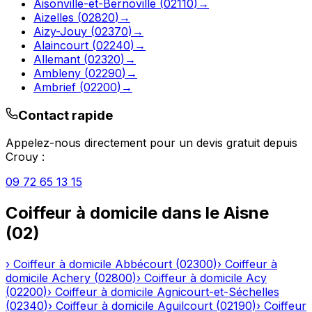
Aisonville-et-Bernoville
(
02110
)
→
Aizelles
(
02820
)
→
Aizy-Jouy
(
02370
)
→
Alaincourt
(
02240
)
→
Allemant
(
02320
)
→
Ambleny
(
02290
)
→
Ambrief
(
02200
)
→
Contact rapide
Appelez-nous directement pour un devis gratuit depuis
Crouy
:
09 72 65 13 15
Coiffeur à domicile
dans le
Aisne
(
02
)
›
Coiffeur à domicile
Abbécourt
(
02300
)
›
Coiffeur à
domicile
Achery
(
02800
)
›
Coiffeur à domicile
Acy
(
02200
)
›
Coiffeur à domicile
Agnicourt-et-Séchelles
(
02340
)
›
Coiffeur à domicile
Aguilcourt
(
02190
)
›
Coiffeur