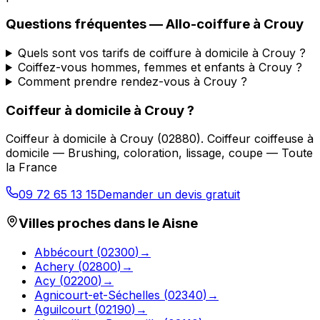
Questions fréquentes —
Allo-coiffure
à
Crouy
Quels sont vos tarifs de coiffure à domicile à Crouy ?
Coiffez-vous hommes, femmes et enfants à Crouy ?
Comment prendre rendez-vous à Crouy ?
Coiffeur à domicile
à
Crouy
?
Coiffeur à domicile
à
Crouy
(
02880
).
Coiffeur coiffeuse à
domicile — Brushing, coloration, lissage, coupe — Toute
la France
09 72 65 13 15
Demander un devis gratuit
Villes proches dans le
Aisne
Abbécourt
(
02300
)
→
Achery
(
02800
)
→
Acy
(
02200
)
→
Agnicourt-et-Séchelles
(
02340
)
→
Aguilcourt
(
02190
)
→