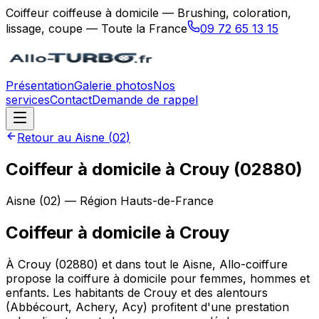
Coiffeur coiffeuse à domicile — Brushing, coloration,
lissage, coupe — Toute la France
09 72 65 13 15
Présentation
Galerie photos
Nos
services
Contact
Demande de rappel
Retour au
Aisne
(
02
)
Coiffeur à domicile à Crouy (02880)
Aisne
(
02
) — Région
Hauts-de-France
Coiffeur à domicile
à
Crouy
À Crouy (02880) et dans tout le Aisne, Allo-coiffure
propose la coiffure à domicile pour femmes, hommes et
enfants. Les habitants de Crouy et des alentours
(Abbécourt, Achery, Acy) profitent d'une prestation