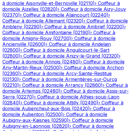
à domicile
Aisonville-et-Bernoville
(
02110
)
›
Coiffeur à
domicile
Aizelles
(
02820
)
›
Coiffeur à domicile
Aizy-Jouy
(
02370
)
›
Coiffeur à domicile
Alaincourt
(
02240
)
›
Coiffeur à domicile
Allemant
(
02320
)
›
Coiffeur à domicile
Ambleny
(
02290
)
›
Coiffeur à domicile
Ambrief
(
02200
)
›
Coiffeur à domicile
Amifontaine
(
02190
)
›
Coiffeur à
domicile
Amigny-Rouy
(
02700
)
›
Coiffeur à domicile
Ancienville
(
02600
)
›
Coiffeur à domicile
Andelain
(
02800
)
›
Coiffeur à domicile
Anguilcourt-le-Sart
(
02800
)
›
Coiffeur à domicile
Anizy-le-Grand
(
02320
)
›
Coiffeur à domicile
Annois
(
02480
)
›
Coiffeur à domicile
Any-Martin-Rieux
(
02500
)
›
Coiffeur à domicile
Archon
(
02360
)
›
Coiffeur à domicile
Arcy-Sainte-Restitue
(
02130
)
›
Coiffeur à domicile
Armentières-sur-Ourcq
(
02210
)
›
Coiffeur à domicile
Arrancy
(
02860
)
›
Coiffeur à
domicile
Artemps
(
02480
)
›
Coiffeur à domicile
Assis-sur-
Serre
(
02270
)
›
Coiffeur à domicile
Athies-sous-Laon
(
02840
)
›
Coiffeur à domicile
Attilly
(
02490
)
›
Coiffeur à
domicile
Aubencheul-aux-Bois
(
02420
)
›
Coiffeur à
domicile
Aubenton
(
02500
)
›
Coiffeur à domicile
Aubigny-aux-Kaisnes
(
02590
)
›
Coiffeur à domicile
Aubigny-en-Laonnois
(
02820
)
›
Coiffeur à domicile