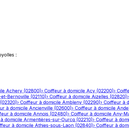
oyolles
:
ile
Achery
(
02800
)
›
Coiffeur à domicile
Acy
(
02200
)
›
Coiff
-et-Bernoville
(
02110
)
›
Coiffeur à domicile
Aizelles
(
02820
)
(
02320
)
›
Coiffeur à domicile
Ambleny
(
02290
)
›
Coiffeur à 
ur à domicile
Ancienville
(
02600
)
›
Coiffeur à domicile
Andel
feur à domicile
Annois
(
02480
)
›
Coiffeur à domicile
Any-Ma
 à domicile
Armentières-sur-Ourcq
(
02210
)
›
Coiffeur à domi
ffeur à domicile
Athies-sous-Laon
(
02840
)
›
Coiffeur à domi