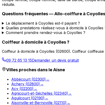
réduite.
Questions fréquentes —
Allo-coiffure
à
Coyolle
Le déplacement à Coyolles est-il payant ?
Quelles prestations réalisez-vous à domicile à Coyolles 
Comment prendre rendez-vous à Coyolles ?
Coiffeur à domicile
à
Coyolles
?
Coiffeur à domicile
à
Coyolles
(
02600
).
Coiffeur coiffeuse
09 72 65 13 15
Demander un devis gratuit
Villes proches dans le
Aisne
Abbécourt
(
02300
)
→
Achery
(
02800
)
→
Acy
(
02200
)
→
Agnicourt-et-Séchelles
(
02340
)
→
Aguilcourt
(
02190
)
→
Aisonville-et-Bernoville
(
02110
)
→