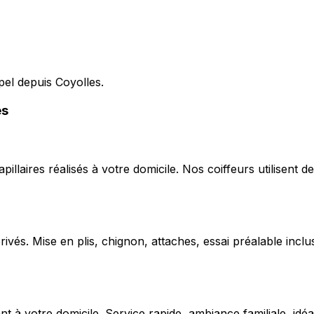
pel depuis Coyolles.
es
capillaires réalisés à votre domicile. Nos coiffeurs utilise
ivés. Mise en plis, chignon, attaches, essai préalable inclu
 votre domicile. Service rapide, ambiance familiale, idéal