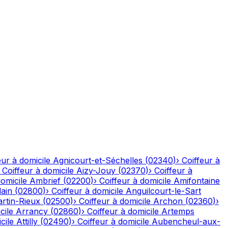
eur à domicile
Agnicourt-et-Séchelles
(
02340
)
›
Coiffeur à
›
Coiffeur à domicile
Aizy-Jouy
(
02370
)
›
Coiffeur à
domicile
Ambrief
(
02200
)
›
Coiffeur à domicile
Amifontaine
ain
(
02800
)
›
Coiffeur à domicile
Anguilcourt-le-Sart
rtin-Rieux
(
02500
)
›
Coiffeur à domicile
Archon
(
02360
)
›
cile
Arrancy
(
02860
)
›
Coiffeur à domicile
Artemps
cile
Attilly
(
02490
)
›
Coiffeur à domicile
Aubencheul-aux-