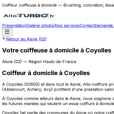
Coiffeur coiffeuse à domicile — Brushing, coloration, lis
Présentation
Galerie photos
Nos services
Contact
Demande 
Retour au
Aisne
(
02
)
Votre coiffeuse à domicile à Coyolles
Aisne
(
02
) — Région
Hauts-de-France
Coiffeur à domicile
à
Coyolles
À Coyolles (02600) et dans tout le Aisne, Allo-coiffure p
(Abbécourt, Achery, Acy) profitent d'une prestation salo
À Coyolles comme ailleurs dans le Aisne, nous soignons au
les futures mariées qui veulent un essai coiffure à domicil
Coyolles fait partie des communes du Aisne où notre coiffe