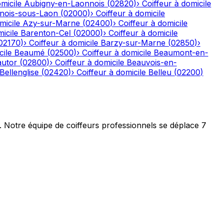
micile
Aubigny-en-Laonnois
(
02820
)
›
Coiffeur à domicile
nois-sous-Laon
(
02000
)
›
Coiffeur à domicile
micile
Azy-sur-Marne
(
02400
)
›
Coiffeur à domicile
icile
Barenton-Cel
(
02000
)
›
Coiffeur à domicile
02170
)
›
Coiffeur à domicile
Barzy-sur-Marne
(
02850
)
›
cile
Beaumé
(
02500
)
›
Coiffeur à domicile
Beaumont-en-
autor
(
02800
)
›
Coiffeur à domicile
Beauvois-en-
Bellenglise
(
02420
)
›
Coiffeur à domicile
Belleu
(
02200
)
t. Notre équipe de coiffeurs professionnels se déplace 7