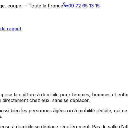
sage, coupe — Toute la France
09 72 65 13 15
de rappel
ropose la coiffure à domicile pour femmes, hommes et enfan
n directement chez eux, sans se déplacer.
ssi bien les personnes âgées ou à mobilité réduite, qui ne
e.
use à domicile se déplace régulièrement. Pas de salle d'att