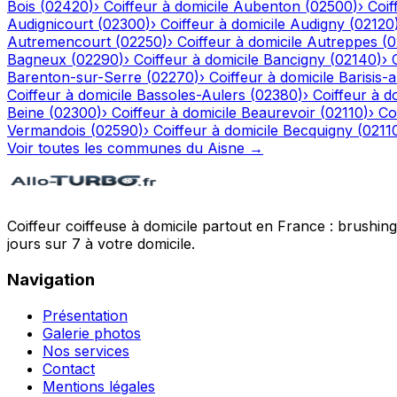
Bois
(
02420
)
›
Coiffeur à domicile
Aubenton
(
02500
)
›
Coif
Audignicourt
(
02300
)
›
Coiffeur à domicile
Audigny
(
02120
Autremencourt
(
02250
)
›
Coiffeur à domicile
Autreppes
(
0
Bagneux
(
02290
)
›
Coiffeur à domicile
Bancigny
(
02140
)
›
Barenton-sur-Serre
(
02270
)
›
Coiffeur à domicile
Barisis-
Coiffeur à domicile
Bassoles-Aulers
(
02380
)
›
Coiffeur à d
Beine
(
02300
)
›
Coiffeur à domicile
Beaurevoir
(
02110
)
›
Co
Vermandois
(
02590
)
›
Coiffeur à domicile
Becquigny
(
0211
Voir toutes les communes du
Aisne
→
Coiffeur coiffeuse à domicile partout en France : brushin
jours sur 7 à votre domicile.
Navigation
Présentation
Galerie photos
Nos services
Contact
Mentions légales