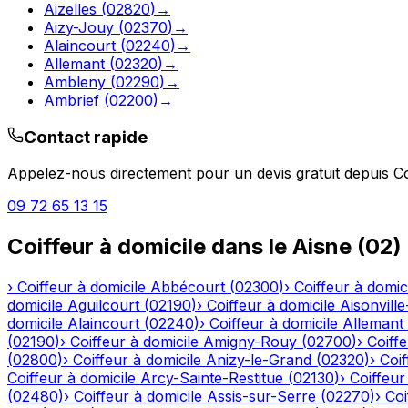
Aizelles
(
02820
)
→
Aizy-Jouy
(
02370
)
→
Alaincourt
(
02240
)
→
Allemant
(
02320
)
→
Ambleny
(
02290
)
→
Ambrief
(
02200
)
→
Contact rapide
Appelez-nous directement pour un devis gratuit depuis
C
09 72 65 13 15
Coiffeur à domicile
dans le
Aisne
(
02
)
›
Coiffeur à domicile
Abbécourt
(
02300
)
›
Coiffeur à domic
domicile
Aguilcourt
(
02190
)
›
Coiffeur à domicile
Aisonville
domicile
Alaincourt
(
02240
)
›
Coiffeur à domicile
Allemant
(
02190
)
›
Coiffeur à domicile
Amigny-Rouy
(
02700
)
›
Coiffe
(
02800
)
›
Coiffeur à domicile
Anizy-le-Grand
(
02320
)
›
Coif
Coiffeur à domicile
Arcy-Sainte-Restitue
(
02130
)
›
Coiffeur
(
02480
)
›
Coiffeur à domicile
Assis-sur-Serre
(
02270
)
›
Coi