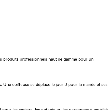
nt des produits professionnels haut de gamme pour un
s. Une coiffeuse se déplace le jour J pour la mariée et ses
 pour les seniors, les enfants ou les personnes à mobilité