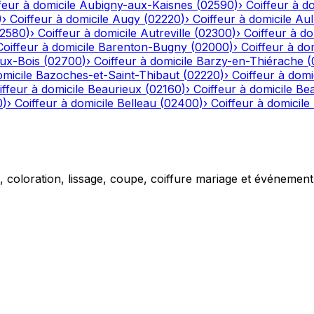
feur à domicile
Aubigny-aux-Kaisnes
(
02590
)
›
Coiffeur à do
)
›
Coiffeur à domicile
Augy
(
02220
)
›
Coiffeur à domicile
Aul
2580
)
›
Coiffeur à domicile
Autreville
(
02300
)
›
Coiffeur à do
Coiffeur à domicile
Barenton-Bugny
(
02000
)
›
Coiffeur à dom
aux-Bois
(
02700
)
›
Coiffeur à domicile
Barzy-en-Thiérache
(
omicile
Bazoches-et-Saint-Thibaut
(
02220
)
›
Coiffeur à domi
iffeur à domicile
Beaurieux
(
02160
)
›
Coiffeur à domicile
Be
0
)
›
Coiffeur à domicile
Belleau
(
02400
)
›
Coiffeur à domicile
g, coloration, lissage, coupe, coiffure mariage et événemen