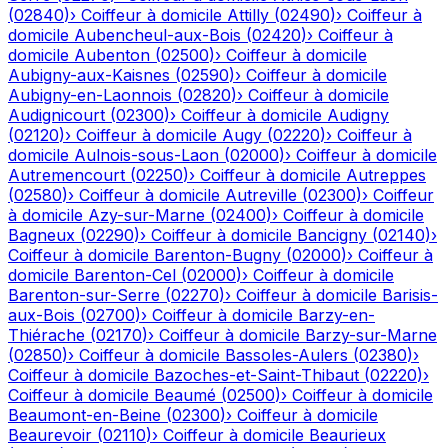
(
02840
)
›
Coiffeur à domicile
Attilly
(
02490
)
›
Coiffeur à
domicile
Aubencheul-aux-Bois
(
02420
)
›
Coiffeur à
domicile
Aubenton
(
02500
)
›
Coiffeur à domicile
Aubigny-aux-Kaisnes
(
02590
)
›
Coiffeur à domicile
Aubigny-en-Laonnois
(
02820
)
›
Coiffeur à domicile
Audignicourt
(
02300
)
›
Coiffeur à domicile
Audigny
(
02120
)
›
Coiffeur à domicile
Augy
(
02220
)
›
Coiffeur à
domicile
Aulnois-sous-Laon
(
02000
)
›
Coiffeur à domicile
Autremencourt
(
02250
)
›
Coiffeur à domicile
Autreppes
(
02580
)
›
Coiffeur à domicile
Autreville
(
02300
)
›
Coiffeur
à domicile
Azy-sur-Marne
(
02400
)
›
Coiffeur à domicile
Bagneux
(
02290
)
›
Coiffeur à domicile
Bancigny
(
02140
)
›
Coiffeur à domicile
Barenton-Bugny
(
02000
)
›
Coiffeur à
domicile
Barenton-Cel
(
02000
)
›
Coiffeur à domicile
Barenton-sur-Serre
(
02270
)
›
Coiffeur à domicile
Barisis-
aux-Bois
(
02700
)
›
Coiffeur à domicile
Barzy-en-
Thiérache
(
02170
)
›
Coiffeur à domicile
Barzy-sur-Marne
(
02850
)
›
Coiffeur à domicile
Bassoles-Aulers
(
02380
)
›
Coiffeur à domicile
Bazoches-et-Saint-Thibaut
(
02220
)
›
Coiffeur à domicile
Beaumé
(
02500
)
›
Coiffeur à domicile
Beaumont-en-Beine
(
02300
)
›
Coiffeur à domicile
Beaurevoir
(
02110
)
›
Coiffeur à domicile
Beaurieux