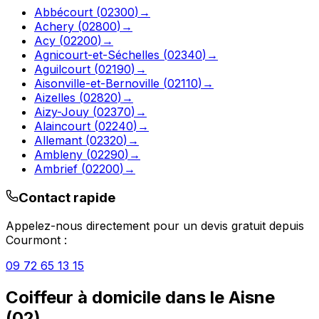
Abbécourt
(
02300
)
→
Achery
(
02800
)
→
Acy
(
02200
)
→
Agnicourt-et-Séchelles
(
02340
)
→
Aguilcourt
(
02190
)
→
Aisonville-et-Bernoville
(
02110
)
→
Aizelles
(
02820
)
→
Aizy-Jouy
(
02370
)
→
Alaincourt
(
02240
)
→
Allemant
(
02320
)
→
Ambleny
(
02290
)
→
Ambrief
(
02200
)
→
Contact rapide
Appelez-nous directement pour un devis gratuit depuis
Courmont
:
09 72 65 13 15
Coiffeur à domicile
dans le
Aisne
(
02
)