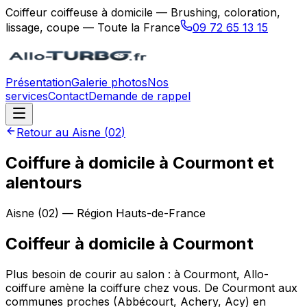
Coiffeur coiffeuse à domicile — Brushing, coloration,
lissage, coupe — Toute la France
09 72 65 13 15
Présentation
Galerie photos
Nos
services
Contact
Demande de rappel
Retour au
Aisne
(
02
)
Coiffure à domicile à Courmont et
alentours
Aisne
(
02
) — Région
Hauts-de-France
Coiffeur à domicile
à
Courmont
Plus besoin de courir au salon : à Courmont, Allo-
coiffure amène la coiffure chez vous. De Courmont aux
communes proches (Abbécourt, Achery, Acy) en