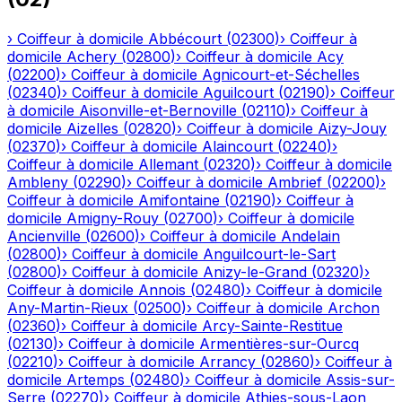
›
Coiffeur à domicile
Abbécourt
(
02300
)
›
Coiffeur à
domicile
Achery
(
02800
)
›
Coiffeur à domicile
Acy
(
02200
)
›
Coiffeur à domicile
Agnicourt-et-Séchelles
(
02340
)
›
Coiffeur à domicile
Aguilcourt
(
02190
)
›
Coiffeur
à domicile
Aisonville-et-Bernoville
(
02110
)
›
Coiffeur à
domicile
Aizelles
(
02820
)
›
Coiffeur à domicile
Aizy-Jouy
(
02370
)
›
Coiffeur à domicile
Alaincourt
(
02240
)
›
Coiffeur à domicile
Allemant
(
02320
)
›
Coiffeur à domicile
Ambleny
(
02290
)
›
Coiffeur à domicile
Ambrief
(
02200
)
›
Coiffeur à domicile
Amifontaine
(
02190
)
›
Coiffeur à
domicile
Amigny-Rouy
(
02700
)
›
Coiffeur à domicile
Ancienville
(
02600
)
›
Coiffeur à domicile
Andelain
(
02800
)
›
Coiffeur à domicile
Anguilcourt-le-Sart
(
02800
)
›
Coiffeur à domicile
Anizy-le-Grand
(
02320
)
›
Coiffeur à domicile
Annois
(
02480
)
›
Coiffeur à domicile
Any-Martin-Rieux
(
02500
)
›
Coiffeur à domicile
Archon
(
02360
)
›
Coiffeur à domicile
Arcy-Sainte-Restitue
(
02130
)
›
Coiffeur à domicile
Armentières-sur-Ourcq
(
02210
)
›
Coiffeur à domicile
Arrancy
(
02860
)
›
Coiffeur à
domicile
Artemps
(
02480
)
›
Coiffeur à domicile
Assis-sur-
Serre
(
02270
)
›
Coiffeur à domicile
Athies-sous-Laon