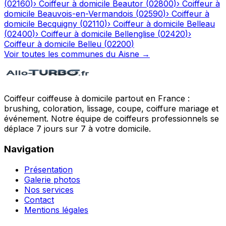
(
02160
)
›
Coiffeur à domicile
Beautor
(
02800
)
›
Coiffeur à
domicile
Beauvois-en-Vermandois
(
02590
)
›
Coiffeur à
domicile
Becquigny
(
02110
)
›
Coiffeur à domicile
Belleau
(
02400
)
›
Coiffeur à domicile
Bellenglise
(
02420
)
›
Coiffeur à domicile
Belleu
(
02200
)
Voir toutes les communes du
Aisne
→
Coiffeur coiffeuse à domicile partout en France :
brushing, coloration, lissage, coupe, coiffure mariage et
événement. Notre équipe de coiffeurs professionnels se
déplace 7 jours sur 7 à votre domicile.
Navigation
Présentation
Galerie photos
Nos services
Contact
Mentions légales