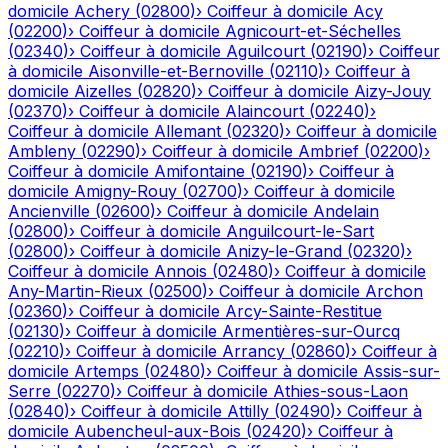
domicile
Achery
(
02800
)
›
Coiffeur à domicile
Acy
(
02200
)
›
Coiffeur à domicile
Agnicourt-et-Séchelles
(
02340
)
›
Coiffeur à domicile
Aguilcourt
(
02190
)
›
Coiffeur
à domicile
Aisonville-et-Bernoville
(
02110
)
›
Coiffeur à
domicile
Aizelles
(
02820
)
›
Coiffeur à domicile
Aizy-Jouy
(
02370
)
›
Coiffeur à domicile
Alaincourt
(
02240
)
›
Coiffeur à domicile
Allemant
(
02320
)
›
Coiffeur à domicile
Ambleny
(
02290
)
›
Coiffeur à domicile
Ambrief
(
02200
)
›
Coiffeur à domicile
Amifontaine
(
02190
)
›
Coiffeur à
domicile
Amigny-Rouy
(
02700
)
›
Coiffeur à domicile
Ancienville
(
02600
)
›
Coiffeur à domicile
Andelain
(
02800
)
›
Coiffeur à domicile
Anguilcourt-le-Sart
(
02800
)
›
Coiffeur à domicile
Anizy-le-Grand
(
02320
)
›
Coiffeur à domicile
Annois
(
02480
)
›
Coiffeur à domicile
Any-Martin-Rieux
(
02500
)
›
Coiffeur à domicile
Archon
(
02360
)
›
Coiffeur à domicile
Arcy-Sainte-Restitue
(
02130
)
›
Coiffeur à domicile
Armentières-sur-Ourcq
(
02210
)
›
Coiffeur à domicile
Arrancy
(
02860
)
›
Coiffeur à
domicile
Artemps
(
02480
)
›
Coiffeur à domicile
Assis-sur-
Serre
(
02270
)
›
Coiffeur à domicile
Athies-sous-Laon
(
02840
)
›
Coiffeur à domicile
Attilly
(
02490
)
›
Coiffeur à
domicile
Aubencheul-aux-Bois
(
02420
)
›
Coiffeur à