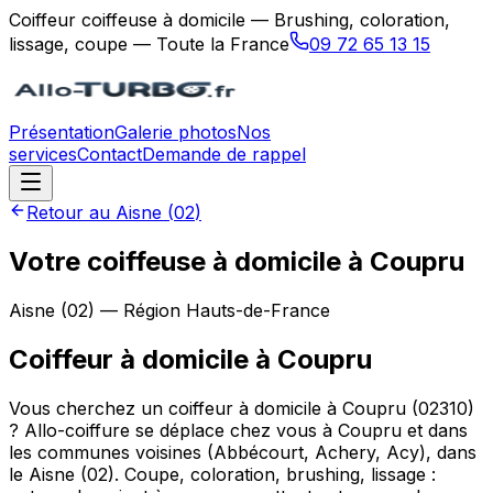
Coiffeur coiffeuse à domicile — Brushing, coloration,
lissage, coupe — Toute la France
09 72 65 13 15
Présentation
Galerie photos
Nos
services
Contact
Demande de rappel
Retour au
Aisne
(
02
)
Votre coiffeuse à domicile à Coupru
Aisne
(
02
) — Région
Hauts-de-France
Coiffeur à domicile
à
Coupru
Vous cherchez un coiffeur à domicile à Coupru (02310)
? Allo-coiffure se déplace chez vous à Coupru et dans
les communes voisines (Abbécourt, Achery, Acy), dans
le Aisne (02). Coupe, coloration, brushing, lissage :