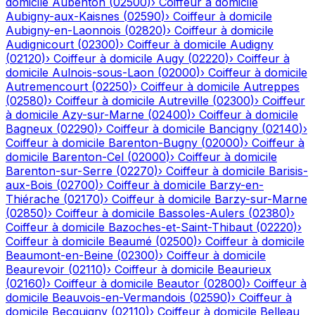
domicile
Aubenton
(
02500
)
›
Coiffeur à domicile
Aubigny-aux-Kaisnes
(
02590
)
›
Coiffeur à domicile
Aubigny-en-Laonnois
(
02820
)
›
Coiffeur à domicile
Audignicourt
(
02300
)
›
Coiffeur à domicile
Audigny
(
02120
)
›
Coiffeur à domicile
Augy
(
02220
)
›
Coiffeur à
domicile
Aulnois-sous-Laon
(
02000
)
›
Coiffeur à domicile
Autremencourt
(
02250
)
›
Coiffeur à domicile
Autreppes
(
02580
)
›
Coiffeur à domicile
Autreville
(
02300
)
›
Coiffeur
à domicile
Azy-sur-Marne
(
02400
)
›
Coiffeur à domicile
Bagneux
(
02290
)
›
Coiffeur à domicile
Bancigny
(
02140
)
›
Coiffeur à domicile
Barenton-Bugny
(
02000
)
›
Coiffeur à
domicile
Barenton-Cel
(
02000
)
›
Coiffeur à domicile
Barenton-sur-Serre
(
02270
)
›
Coiffeur à domicile
Barisis-
aux-Bois
(
02700
)
›
Coiffeur à domicile
Barzy-en-
Thiérache
(
02170
)
›
Coiffeur à domicile
Barzy-sur-Marne
(
02850
)
›
Coiffeur à domicile
Bassoles-Aulers
(
02380
)
›
Coiffeur à domicile
Bazoches-et-Saint-Thibaut
(
02220
)
›
Coiffeur à domicile
Beaumé
(
02500
)
›
Coiffeur à domicile
Beaumont-en-Beine
(
02300
)
›
Coiffeur à domicile
Beaurevoir
(
02110
)
›
Coiffeur à domicile
Beaurieux
(
02160
)
›
Coiffeur à domicile
Beautor
(
02800
)
›
Coiffeur à
domicile
Beauvois-en-Vermandois
(
02590
)
›
Coiffeur à
domicile
Becquigny
(
02110
)
›
Coiffeur à domicile
Belleau