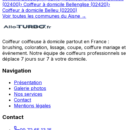
(
02400
)
›
Coiffeur à domicile
Bellenglise
(
02420
)
›
Coiffeur à domicile
Belleu
(
02200
)
Voir toutes les communes du
Aisne
→
Coiffeur coiffeuse à domicile partout en France :
brushing, coloration, lissage, coupe, coiffure mariage et
événement. Notre équipe de coiffeurs professionnels se
déplace 7 jours sur 7 à votre domicile.
Navigation
Présentation
Galerie photos
Nos services
Contact
Mentions légales
Contact
09 72 65 13 15