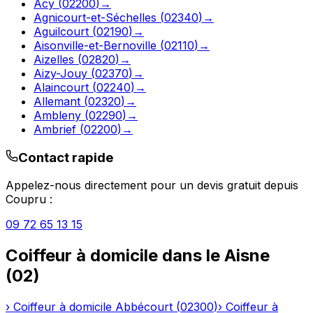
Acy
(
02200
)
→
Agnicourt-et-Séchelles
(
02340
)
→
Aguilcourt
(
02190
)
→
Aisonville-et-Bernoville
(
02110
)
→
Aizelles
(
02820
)
→
Aizy-Jouy
(
02370
)
→
Alaincourt
(
02240
)
→
Allemant
(
02320
)
→
Ambleny
(
02290
)
→
Ambrief
(
02200
)
→
Contact rapide
Appelez-nous directement pour un devis gratuit depuis
Coupru
:
09 72 65 13 15
Coiffeur à domicile
dans le
Aisne
(
02
)
›
Coiffeur à domicile
Abbécourt
(
02300
)
›
Coiffeur à