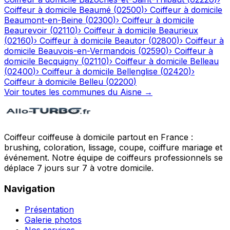
Coiffeur à domicile
Beaumé
(
02500
)
›
Coiffeur à domicile
Beaumont-en-Beine
(
02300
)
›
Coiffeur à domicile
Beaurevoir
(
02110
)
›
Coiffeur à domicile
Beaurieux
(
02160
)
›
Coiffeur à domicile
Beautor
(
02800
)
›
Coiffeur à
domicile
Beauvois-en-Vermandois
(
02590
)
›
Coiffeur à
domicile
Becquigny
(
02110
)
›
Coiffeur à domicile
Belleau
(
02400
)
›
Coiffeur à domicile
Bellenglise
(
02420
)
›
Coiffeur à domicile
Belleu
(
02200
)
Voir toutes les communes du
Aisne
→
Coiffeur coiffeuse à domicile partout en France :
brushing, coloration, lissage, coupe, coiffure mariage et
événement. Notre équipe de coiffeurs professionnels se
déplace 7 jours sur 7 à votre domicile.
Navigation
Présentation
Galerie photos
Nos services