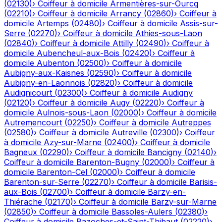
(
02130
)
›
Coiffeur à domicile
Armentières-sur-Ourcq
(
02210
)
›
Coiffeur à domicile
Arrancy
(
02860
)
›
Coiffeur à
domicile
Artemps
(
02480
)
›
Coiffeur à domicile
Assis-sur-
Serre
(
02270
)
›
Coiffeur à domicile
Athies-sous-Laon
(
02840
)
›
Coiffeur à domicile
Attilly
(
02490
)
›
Coiffeur à
domicile
Aubencheul-aux-Bois
(
02420
)
›
Coiffeur à
domicile
Aubenton
(
02500
)
›
Coiffeur à domicile
Aubigny-aux-Kaisnes
(
02590
)
›
Coiffeur à domicile
Aubigny-en-Laonnois
(
02820
)
›
Coiffeur à domicile
Audignicourt
(
02300
)
›
Coiffeur à domicile
Audigny
(
02120
)
›
Coiffeur à domicile
Augy
(
02220
)
›
Coiffeur à
domicile
Aulnois-sous-Laon
(
02000
)
›
Coiffeur à domicile
Autremencourt
(
02250
)
›
Coiffeur à domicile
Autreppes
(
02580
)
›
Coiffeur à domicile
Autreville
(
02300
)
›
Coiffeur
à domicile
Azy-sur-Marne
(
02400
)
›
Coiffeur à domicile
Bagneux
(
02290
)
›
Coiffeur à domicile
Bancigny
(
02140
)
›
Coiffeur à domicile
Barenton-Bugny
(
02000
)
›
Coiffeur à
domicile
Barenton-Cel
(
02000
)
›
Coiffeur à domicile
Barenton-sur-Serre
(
02270
)
›
Coiffeur à domicile
Barisis-
aux-Bois
(
02700
)
›
Coiffeur à domicile
Barzy-en-
Thiérache
(
02170
)
›
Coiffeur à domicile
Barzy-sur-Marne
(
02850
)
›
Coiffeur à domicile
Bassoles-Aulers
(
02380
)
›
Coiffeur à domicile
Bazoches-et-Saint-Thibaut
(
02220
)
›