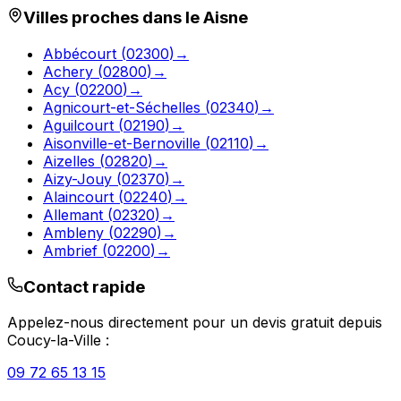
Villes proches dans le
Aisne
Abbécourt
(
02300
)
→
Achery
(
02800
)
→
Acy
(
02200
)
→
Agnicourt-et-Séchelles
(
02340
)
→
Aguilcourt
(
02190
)
→
Aisonville-et-Bernoville
(
02110
)
→
Aizelles
(
02820
)
→
Aizy-Jouy
(
02370
)
→
Alaincourt
(
02240
)
→
Allemant
(
02320
)
→
Ambleny
(
02290
)
→
Ambrief
(
02200
)
→
Contact rapide
Appelez-nous directement pour un devis gratuit depuis
Coucy-la-Ville
:
09 72 65 13 15