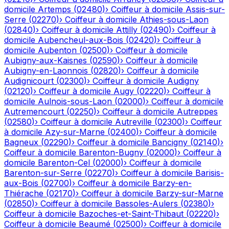
domicile
Artemps
(
02480
)
›
Coiffeur à domicile
Assis-sur-
Serre
(
02270
)
›
Coiffeur à domicile
Athies-sous-Laon
(
02840
)
›
Coiffeur à domicile
Attilly
(
02490
)
›
Coiffeur à
domicile
Aubencheul-aux-Bois
(
02420
)
›
Coiffeur à
domicile
Aubenton
(
02500
)
›
Coiffeur à domicile
Aubigny-aux-Kaisnes
(
02590
)
›
Coiffeur à domicile
Aubigny-en-Laonnois
(
02820
)
›
Coiffeur à domicile
Audignicourt
(
02300
)
›
Coiffeur à domicile
Audigny
(
02120
)
›
Coiffeur à domicile
Augy
(
02220
)
›
Coiffeur à
domicile
Aulnois-sous-Laon
(
02000
)
›
Coiffeur à domicile
Autremencourt
(
02250
)
›
Coiffeur à domicile
Autreppes
(
02580
)
›
Coiffeur à domicile
Autreville
(
02300
)
›
Coiffeur
à domicile
Azy-sur-Marne
(
02400
)
›
Coiffeur à domicile
Bagneux
(
02290
)
›
Coiffeur à domicile
Bancigny
(
02140
)
›
Coiffeur à domicile
Barenton-Bugny
(
02000
)
›
Coiffeur à
domicile
Barenton-Cel
(
02000
)
›
Coiffeur à domicile
Barenton-sur-Serre
(
02270
)
›
Coiffeur à domicile
Barisis-
aux-Bois
(
02700
)
›
Coiffeur à domicile
Barzy-en-
Thiérache
(
02170
)
›
Coiffeur à domicile
Barzy-sur-Marne
(
02850
)
›
Coiffeur à domicile
Bassoles-Aulers
(
02380
)
›
Coiffeur à domicile
Bazoches-et-Saint-Thibaut
(
02220
)
›
Coiffeur à domicile
Beaumé
(
02500
)
›
Coiffeur à domicile