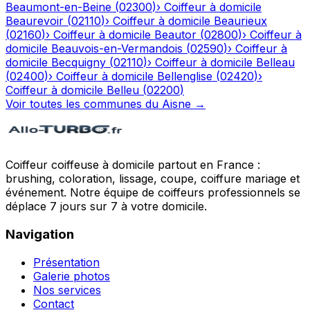
Beaumont-en-Beine
(
02300
)
›
Coiffeur à domicile
Beaurevoir
(
02110
)
›
Coiffeur à domicile
Beaurieux
(
02160
)
›
Coiffeur à domicile
Beautor
(
02800
)
›
Coiffeur à
domicile
Beauvois-en-Vermandois
(
02590
)
›
Coiffeur à
domicile
Becquigny
(
02110
)
›
Coiffeur à domicile
Belleau
(
02400
)
›
Coiffeur à domicile
Bellenglise
(
02420
)
›
Coiffeur à domicile
Belleu
(
02200
)
Voir toutes les communes du
Aisne
→
Coiffeur coiffeuse à domicile partout en France :
brushing, coloration, lissage, coupe, coiffure mariage et
événement. Notre équipe de coiffeurs professionnels se
déplace 7 jours sur 7 à votre domicile.
Navigation
Présentation
Galerie photos
Nos services
Contact