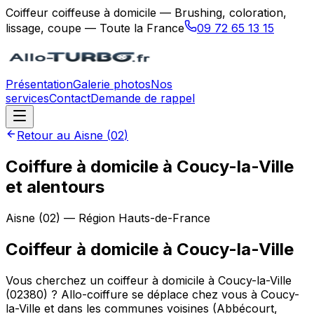
Coiffeur coiffeuse à domicile — Brushing, coloration,
lissage, coupe — Toute la France
09 72 65 13 15
Présentation
Galerie photos
Nos
services
Contact
Demande de rappel
Retour au
Aisne
(
02
)
Coiffure à domicile à Coucy-la-Ville
et alentours
Aisne
(
02
) — Région
Hauts-de-France
Coiffeur à domicile
à
Coucy-la-Ville
Vous cherchez un coiffeur à domicile à Coucy-la-Ville
(02380) ? Allo-coiffure se déplace chez vous à Coucy-
la-Ville et dans les communes voisines (Abbécourt,