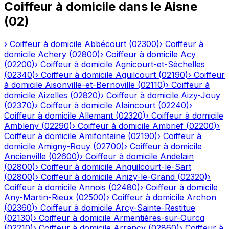
Coiffeur à domicile
dans le
Aisne
(
02
)
›
Coiffeur à domicile
Abbécourt
(
02300
)
›
Coiffeur à
domicile
Achery
(
02800
)
›
Coiffeur à domicile
Acy
(
02200
)
›
Coiffeur à domicile
Agnicourt-et-Séchelles
(
02340
)
›
Coiffeur à domicile
Aguilcourt
(
02190
)
›
Coiffeur
à domicile
Aisonville-et-Bernoville
(
02110
)
›
Coiffeur à
domicile
Aizelles
(
02820
)
›
Coiffeur à domicile
Aizy-Jouy
(
02370
)
›
Coiffeur à domicile
Alaincourt
(
02240
)
›
Coiffeur à domicile
Allemant
(
02320
)
›
Coiffeur à domicile
Ambleny
(
02290
)
›
Coiffeur à domicile
Ambrief
(
02200
)
›
Coiffeur à domicile
Amifontaine
(
02190
)
›
Coiffeur à
domicile
Amigny-Rouy
(
02700
)
›
Coiffeur à domicile
Ancienville
(
02600
)
›
Coiffeur à domicile
Andelain
(
02800
)
›
Coiffeur à domicile
Anguilcourt-le-Sart
(
02800
)
›
Coiffeur à domicile
Anizy-le-Grand
(
02320
)
›
Coiffeur à domicile
Annois
(
02480
)
›
Coiffeur à domicile
Any-Martin-Rieux
(
02500
)
›
Coiffeur à domicile
Archon
(
02360
)
›
Coiffeur à domicile
Arcy-Sainte-Restitue
(
02130
)
›
Coiffeur à domicile
Armentières-sur-Ourcq
(
02210
)
›
Coiffeur à domicile
Arrancy
(
02860
)
›
Coiffeur à