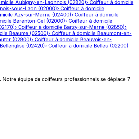
micile
Aubigny-en-Laonnois
(
02820
)
›
Coiffeur à domicile
nois-sous-Laon
(
02000
)
›
Coiffeur à domicile
micile
Azy-sur-Marne
(
02400
)
›
Coiffeur à domicile
icile
Barenton-Cel
(
02000
)
›
Coiffeur à domicile
02170
)
›
Coiffeur à domicile
Barzy-sur-Marne
(
02850
)
›
cile
Beaumé
(
02500
)
›
Coiffeur à domicile
Beaumont-en-
autor
(
02800
)
›
Coiffeur à domicile
Beauvois-en-
Bellenglise
(
02420
)
›
Coiffeur à domicile
Belleu
(
02200
)
t. Notre équipe de coiffeurs professionnels se déplace 7