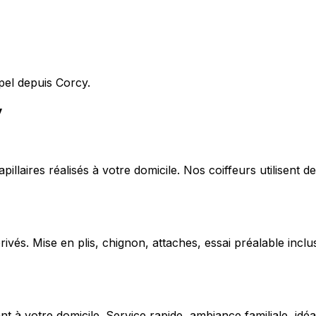
pel depuis Corcy.
y
capillaires réalisés à votre domicile. Nos coiffeurs utilise
ivés. Mise en plis, chignon, attaches, essai préalable inclu
 votre domicile. Service rapide, ambiance familiale, idéal