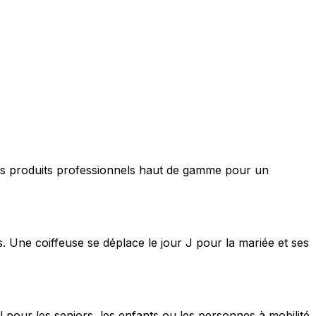
nt des produits professionnels haut de gamme pour un
s. Une coiffeuse se déplace le jour J pour la mariée et ses
 pour les seniors, les enfants ou les personnes à mobilité