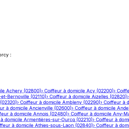
orcy
:
ile
Achery
(
02800
)
›
Coiffeur à domicile
Acy
(
02200
)
›
Coiff
-et-Bernoville
(
02110
)
›
Coiffeur à domicile
Aizelles
(
02820
)
(
02320
)
›
Coiffeur à domicile
Ambleny
(
02290
)
›
Coiffeur à 
ur à domicile
Ancienville
(
02600
)
›
Coiffeur à domicile
Andel
feur à domicile
Annois
(
02480
)
›
Coiffeur à domicile
Any-Ma
 à domicile
Armentières-sur-Ourcq
(
02210
)
›
Coiffeur à domi
ffeur à domicile
Athies-sous-Laon
(
02840
)
›
Coiffeur à domi