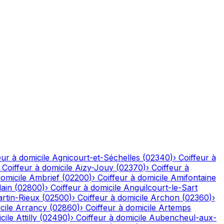
eur à domicile
Agnicourt-et-Séchelles
(
02340
)
›
Coiffeur à
›
Coiffeur à domicile
Aizy-Jouy
(
02370
)
›
Coiffeur à
domicile
Ambrief
(
02200
)
›
Coiffeur à domicile
Amifontaine
ain
(
02800
)
›
Coiffeur à domicile
Anguilcourt-le-Sart
rtin-Rieux
(
02500
)
›
Coiffeur à domicile
Archon
(
02360
)
›
cile
Arrancy
(
02860
)
›
Coiffeur à domicile
Artemps
cile
Attilly
(
02490
)
›
Coiffeur à domicile
Aubencheul-aux-