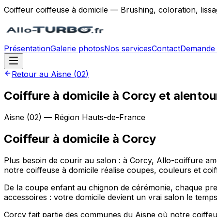
Coiffeur coiffeuse à domicile — Brushing, coloration, lis
Présentation
Galerie photos
Nos services
Contact
Demande 
Retour au
Aisne
(
02
)
Coiffure à domicile à Corcy et alentou
Aisne
(
02
) — Région
Hauts-de-France
Coiffeur à domicile
à
Corcy
Plus besoin de courir au salon : à Corcy, Allo-coiffure
notre coiffeuse à domicile réalise coupes, couleurs et coi
De la coupe enfant au chignon de cérémonie, chaque prest
accessoires : votre domicile devient un vrai salon le tem
Corcy fait partie des communes du Aisne où notre coiffeus