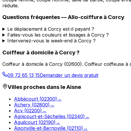
réduite.
Questions fréquentes —
Allo-coiffure
à
Corcy
Le déplacement à Corcy est-il payant ?
Faites-vous les couleurs et lissages à Corcy ?
Intervenez-vous le week-end à Corcy ?
Coiffeur à domicile
à
Corcy
?
Coiffeur à domicile
à
Corcy
(
02600
).
Coiffeur coiffeuse à
09 72 65 13 15
Demander un devis gratuit
Villes proches dans le
Aisne
Abbécourt
(
02300
)
→
Achery
(
02800
)
→
Acy
(
02200
)
→
Agnicourt-et-Séchelles
(
02340
)
→
Aguilcourt
(
02190
)
→
Aisonville-et-Bernoville
(
02110
)
→