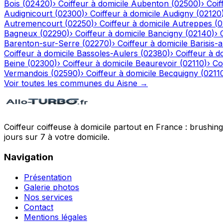
Bois
(
02420
)
›
Coiffeur à domicile
Aubenton
(
02500
)
›
Coif
Audignicourt
(
02300
)
›
Coiffeur à domicile
Audigny
(
02120
Autremencourt
(
02250
)
›
Coiffeur à domicile
Autreppes
(
0
Bagneux
(
02290
)
›
Coiffeur à domicile
Bancigny
(
02140
)
›
Barenton-sur-Serre
(
02270
)
›
Coiffeur à domicile
Barisis-
Coiffeur à domicile
Bassoles-Aulers
(
02380
)
›
Coiffeur à d
Beine
(
02300
)
›
Coiffeur à domicile
Beaurevoir
(
02110
)
›
Co
Vermandois
(
02590
)
›
Coiffeur à domicile
Becquigny
(
0211
Voir toutes les communes du
Aisne
→
Coiffeur coiffeuse à domicile partout en France : brushin
jours sur 7 à votre domicile.
Navigation
Présentation
Galerie photos
Nos services
Contact
Mentions légales