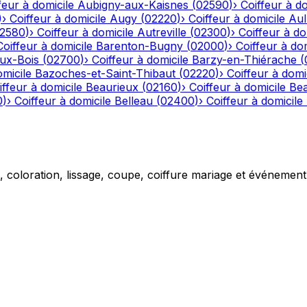
feur à domicile
Aubigny-aux-Kaisnes
(
02590
)
›
Coiffeur à do
)
›
Coiffeur à domicile
Augy
(
02220
)
›
Coiffeur à domicile
Aul
2580
)
›
Coiffeur à domicile
Autreville
(
02300
)
›
Coiffeur à do
Coiffeur à domicile
Barenton-Bugny
(
02000
)
›
Coiffeur à dom
aux-Bois
(
02700
)
›
Coiffeur à domicile
Barzy-en-Thiérache
(
omicile
Bazoches-et-Saint-Thibaut
(
02220
)
›
Coiffeur à domi
iffeur à domicile
Beaurieux
(
02160
)
›
Coiffeur à domicile
Be
0
)
›
Coiffeur à domicile
Belleau
(
02400
)
›
Coiffeur à domicile
g, coloration, lissage, coupe, coiffure mariage et événemen