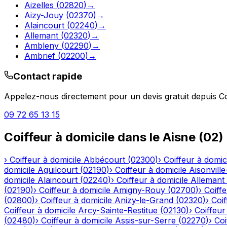
Aizelles
(
02820
)
→
Aizy-Jouy
(
02370
)
→
Alaincourt
(
02240
)
→
Allemant
(
02320
)
→
Ambleny
(
02290
)
→
Ambrief
(
02200
)
→
Contact rapide
Appelez-nous directement pour un devis gratuit depuis
C
09 72 65 13 15
Coiffeur à domicile
dans le
Aisne
(
02
)
›
Coiffeur à domicile
Abbécourt
(
02300
)
›
Coiffeur à domic
domicile
Aguilcourt
(
02190
)
›
Coiffeur à domicile
Aisonville
domicile
Alaincourt
(
02240
)
›
Coiffeur à domicile
Allemant
(
02190
)
›
Coiffeur à domicile
Amigny-Rouy
(
02700
)
›
Coiffe
(
02800
)
›
Coiffeur à domicile
Anizy-le-Grand
(
02320
)
›
Coif
Coiffeur à domicile
Arcy-Sainte-Restitue
(
02130
)
›
Coiffeur
(
02480
)
›
Coiffeur à domicile
Assis-sur-Serre
(
02270
)
›
Coi