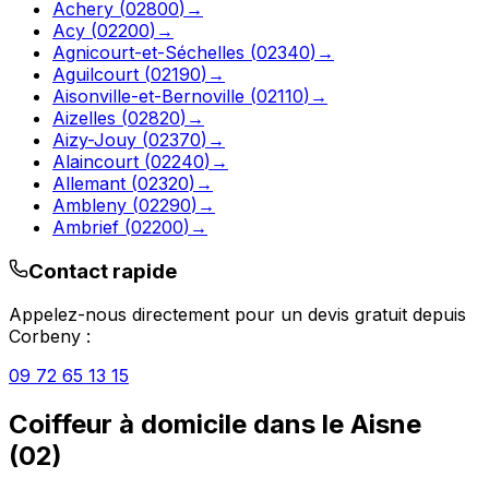
Achery
(
02800
)
→
Acy
(
02200
)
→
Agnicourt-et-Séchelles
(
02340
)
→
Aguilcourt
(
02190
)
→
Aisonville-et-Bernoville
(
02110
)
→
Aizelles
(
02820
)
→
Aizy-Jouy
(
02370
)
→
Alaincourt
(
02240
)
→
Allemant
(
02320
)
→
Ambleny
(
02290
)
→
Ambrief
(
02200
)
→
Contact rapide
Appelez-nous directement pour un devis gratuit depuis
Corbeny
:
09 72 65 13 15
Coiffeur à domicile
dans le
Aisne
(
02
)