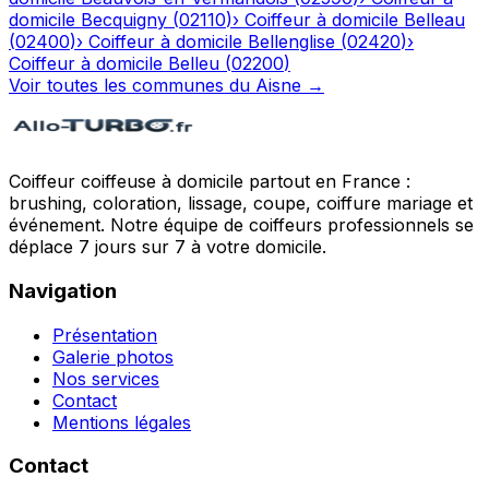
domicile
Becquigny
(
02110
)
›
Coiffeur à domicile
Belleau
(
02400
)
›
Coiffeur à domicile
Bellenglise
(
02420
)
›
Coiffeur à domicile
Belleu
(
02200
)
Voir toutes les communes du
Aisne
→
Coiffeur coiffeuse à domicile partout en France :
brushing, coloration, lissage, coupe, coiffure mariage et
événement. Notre équipe de coiffeurs professionnels se
déplace 7 jours sur 7 à votre domicile.
Navigation
Présentation
Galerie photos
Nos services
Contact
Mentions légales
Contact