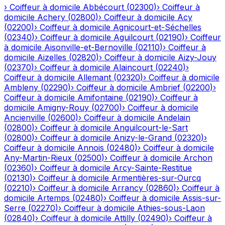
›
Coiffeur à domicile
Abbécourt
(
02300
)
›
Coiffeur à
domicile
Achery
(
02800
)
›
Coiffeur à domicile
Acy
(
02200
)
›
Coiffeur à domicile
Agnicourt-et-Séchelles
(
02340
)
›
Coiffeur à domicile
Aguilcourt
(
02190
)
›
Coiffeur
à domicile
Aisonville-et-Bernoville
(
02110
)
›
Coiffeur à
domicile
Aizelles
(
02820
)
›
Coiffeur à domicile
Aizy-Jouy
(
02370
)
›
Coiffeur à domicile
Alaincourt
(
02240
)
›
Coiffeur à domicile
Allemant
(
02320
)
›
Coiffeur à domicile
Ambleny
(
02290
)
›
Coiffeur à domicile
Ambrief
(
02200
)
›
Coiffeur à domicile
Amifontaine
(
02190
)
›
Coiffeur à
domicile
Amigny-Rouy
(
02700
)
›
Coiffeur à domicile
Ancienville
(
02600
)
›
Coiffeur à domicile
Andelain
(
02800
)
›
Coiffeur à domicile
Anguilcourt-le-Sart
(
02800
)
›
Coiffeur à domicile
Anizy-le-Grand
(
02320
)
›
Coiffeur à domicile
Annois
(
02480
)
›
Coiffeur à domicile
Any-Martin-Rieux
(
02500
)
›
Coiffeur à domicile
Archon
(
02360
)
›
Coiffeur à domicile
Arcy-Sainte-Restitue
(
02130
)
›
Coiffeur à domicile
Armentières-sur-Ourcq
(
02210
)
›
Coiffeur à domicile
Arrancy
(
02860
)
›
Coiffeur à
domicile
Artemps
(
02480
)
›
Coiffeur à domicile
Assis-sur-
Serre
(
02270
)
›
Coiffeur à domicile
Athies-sous-Laon
(
02840
)
›
Coiffeur à domicile
Attilly
(
02490
)
›
Coiffeur à