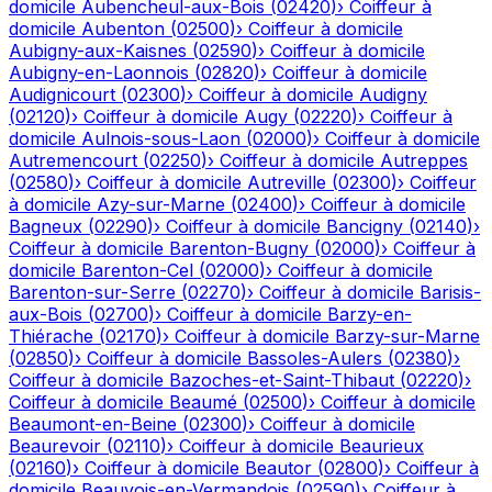
domicile
Aubencheul-aux-Bois
(
02420
)
›
Coiffeur à
domicile
Aubenton
(
02500
)
›
Coiffeur à domicile
Aubigny-aux-Kaisnes
(
02590
)
›
Coiffeur à domicile
Aubigny-en-Laonnois
(
02820
)
›
Coiffeur à domicile
Audignicourt
(
02300
)
›
Coiffeur à domicile
Audigny
(
02120
)
›
Coiffeur à domicile
Augy
(
02220
)
›
Coiffeur à
domicile
Aulnois-sous-Laon
(
02000
)
›
Coiffeur à domicile
Autremencourt
(
02250
)
›
Coiffeur à domicile
Autreppes
(
02580
)
›
Coiffeur à domicile
Autreville
(
02300
)
›
Coiffeur
à domicile
Azy-sur-Marne
(
02400
)
›
Coiffeur à domicile
Bagneux
(
02290
)
›
Coiffeur à domicile
Bancigny
(
02140
)
›
Coiffeur à domicile
Barenton-Bugny
(
02000
)
›
Coiffeur à
domicile
Barenton-Cel
(
02000
)
›
Coiffeur à domicile
Barenton-sur-Serre
(
02270
)
›
Coiffeur à domicile
Barisis-
aux-Bois
(
02700
)
›
Coiffeur à domicile
Barzy-en-
Thiérache
(
02170
)
›
Coiffeur à domicile
Barzy-sur-Marne
(
02850
)
›
Coiffeur à domicile
Bassoles-Aulers
(
02380
)
›
Coiffeur à domicile
Bazoches-et-Saint-Thibaut
(
02220
)
›
Coiffeur à domicile
Beaumé
(
02500
)
›
Coiffeur à domicile
Beaumont-en-Beine
(
02300
)
›
Coiffeur à domicile
Beaurevoir
(
02110
)
›
Coiffeur à domicile
Beaurieux
(
02160
)
›
Coiffeur à domicile
Beautor
(
02800
)
›
Coiffeur à
domicile
Beauvois-en-Vermandois
(
02590
)
›
Coiffeur à