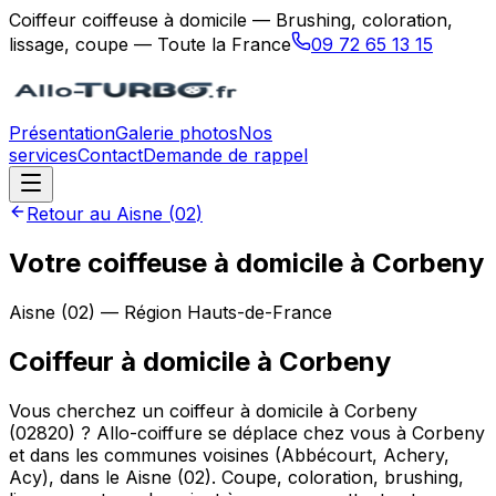
Coiffeur coiffeuse à domicile — Brushing, coloration,
lissage, coupe — Toute la France
09 72 65 13 15
Présentation
Galerie photos
Nos
services
Contact
Demande de rappel
Retour au
Aisne
(
02
)
Votre coiffeuse à domicile à Corbeny
Aisne
(
02
) — Région
Hauts-de-France
Coiffeur à domicile
à
Corbeny
Vous cherchez un coiffeur à domicile à Corbeny
(02820) ? Allo-coiffure se déplace chez vous à Corbeny
et dans les communes voisines (Abbécourt, Achery,
Acy), dans le Aisne (02). Coupe, coloration, brushing,