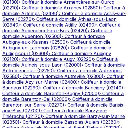
(
02130
)
›
Coiffeur à domicile
Armentières-sur-Ourcq
(
02210
)
›
Coiffeur à domicile
Arrancy
(
02860
)
›
Coiffeur à
domicile
Artemps
(
02480
)
›
Coiffeur à domicile
Assis-sur-
Serre
(
02270
)
›
Coiffeur à domicile
Athies-sous-Laon
(
02840
)
›
Coiffeur à domicile
Attilly
(
02490
)
›
Coiffeur à
domicile
Aubencheul-aux-Bois
(
02420
)
›
Coiffeur à
domicile
Aubenton
(
02500
)
›
Coiffeur à domicile
Aubigny-aux-Kaisnes
(
02590
)
›
Coiffeur à domicile
Aubigny-en-Laonnois
(
02820
)
›
Coiffeur à domicile
Audignicourt
(
02300
)
›
Coiffeur à domicile
Audigny
(
02120
)
›
Coiffeur à domicile
Augy
(
02220
)
›
Coiffeur à
domicile
Aulnois-sous-Laon
(
02000
)
›
Coiffeur à domicile
Autremencourt
(
02250
)
›
Coiffeur à domicile
Autreppes
(
02580
)
›
Coiffeur à domicile
Autreville
(
02300
)
›
Coiffeur
à domicile
Azy-sur-Marne
(
02400
)
›
Coiffeur à domicile
Bagneux
(
02290
)
›
Coiffeur à domicile
Bancigny
(
02140
)
›
Coiffeur à domicile
Barenton-Bugny
(
02000
)
›
Coiffeur à
domicile
Barenton-Cel
(
02000
)
›
Coiffeur à domicile
Barenton-sur-Serre
(
02270
)
›
Coiffeur à domicile
Barisis-
aux-Bois
(
02700
)
›
Coiffeur à domicile
Barzy-en-
Thiérache
(
02170
)
›
Coiffeur à domicile
Barzy-sur-Marne
(
02850
)
›
Coiffeur à domicile
Bassoles-Aulers
(
02380
)
›
Coiffeur à domicile
Bazoches-et-Saint-Thibaut
(
02220
)
›