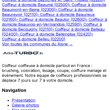
Coiffeur à domicile
Beaumé
(
02500
)
›
Coiffeur à domicile
Beaumont-en-Beine
(
02300
)
›
Coiffeur à domicile
Beaurevoir
(
02110
)
›
Coiffeur à domicile
Beaurieux
(
02160
)
›
Coiffeur à domicile
Beautor
(
02800
)
›
Coiffeur à
domicile
Beauvois-en-Vermandois
(
02590
)
›
Coiffeur à
domicile
Becquigny
(
02110
)
›
Coiffeur à domicile
Belleau
(
02400
)
›
Coiffeur à domicile
Bellenglise
(
02420
)
›
Coiffeur à domicile
Belleu
(
02200
)
Voir toutes les communes du
Aisne
→
Coiffeur coiffeuse à domicile partout en France :
brushing, coloration, lissage, coupe, coiffure mariage et
événement. Notre équipe de coiffeurs professionnels se
déplace 7 jours sur 7 à votre domicile.
Navigation
Présentation
Galerie photos
Nos services