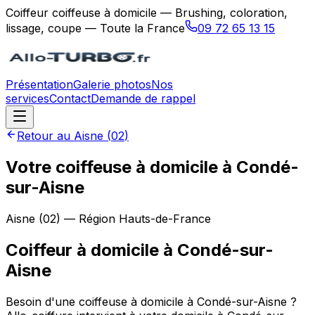
Coiffeur coiffeuse à domicile — Brushing, coloration,
lissage, coupe — Toute la France
09 72 65 13 15
Présentation
Galerie photos
Nos
services
Contact
Demande de rappel
Retour au
Aisne
(
02
)
Votre coiffeuse à domicile à Condé-
sur-Aisne
Aisne
(
02
) — Région
Hauts-de-France
Coiffeur à domicile
à
Condé-sur-
Aisne
Besoin d'une coiffeuse à domicile à Condé-sur-Aisne ?