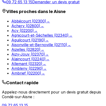
09 72 65 13 15
Demander un devis gratuit
Villes proches dans le
Aisne
Abbécourt
(
02300
)
→
Achery
(
02800
)
→
Acy
(
02200
)
→
Agnicourt-et-Séchelles
(
02340
)
→
Aguilcourt
(
02190
)
→
Aisonville-et-Bernoville
(
02110
)
→
Aizelles
(
02820
)
→
Aizy-Jouy
(
02370
)
→
Alaincourt
(
02240
)
→
Allemant
(
02320
)
→
Ambleny
(
02290
)
→
Ambrief
(
02200
)
→
Contact rapide
Appelez-nous directement pour un devis gratuit depuis
Condé-sur-Aisne
:
09 72 65 13 15