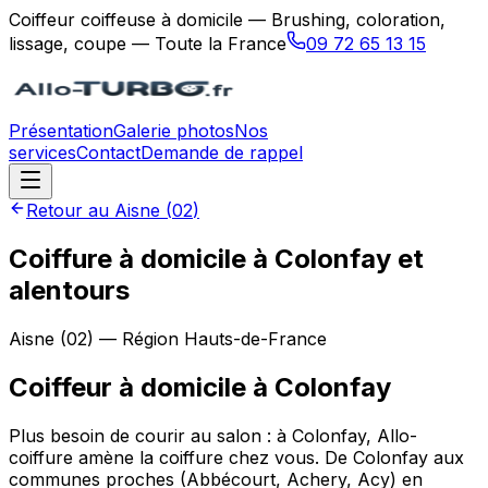
Coiffeur coiffeuse à domicile — Brushing, coloration,
lissage, coupe — Toute la France
09 72 65 13 15
Présentation
Galerie photos
Nos
services
Contact
Demande de rappel
Retour au
Aisne
(
02
)
Coiffure à domicile à Colonfay et
alentours
Aisne
(
02
) — Région
Hauts-de-France
Coiffeur à domicile
à
Colonfay
Plus besoin de courir au salon : à Colonfay, Allo-
coiffure amène la coiffure chez vous. De Colonfay aux
communes proches (Abbécourt, Achery, Acy) en