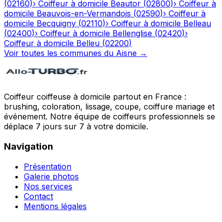
(
02160
)
›
Coiffeur à domicile
Beautor
(
02800
)
›
Coiffeur à
domicile
Beauvois-en-Vermandois
(
02590
)
›
Coiffeur à
domicile
Becquigny
(
02110
)
›
Coiffeur à domicile
Belleau
(
02400
)
›
Coiffeur à domicile
Bellenglise
(
02420
)
›
Coiffeur à domicile
Belleu
(
02200
)
Voir toutes les communes du
Aisne
→
Coiffeur coiffeuse à domicile partout en France :
brushing, coloration, lissage, coupe, coiffure mariage et
événement. Notre équipe de coiffeurs professionnels se
déplace 7 jours sur 7 à votre domicile.
Navigation
Présentation
Galerie photos
Nos services
Contact
Mentions légales