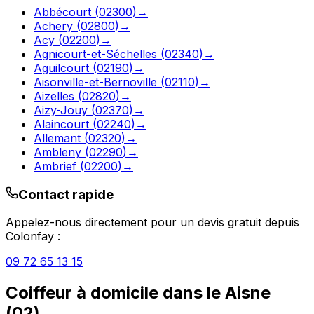
Abbécourt
(
02300
)
→
Achery
(
02800
)
→
Acy
(
02200
)
→
Agnicourt-et-Séchelles
(
02340
)
→
Aguilcourt
(
02190
)
→
Aisonville-et-Bernoville
(
02110
)
→
Aizelles
(
02820
)
→
Aizy-Jouy
(
02370
)
→
Alaincourt
(
02240
)
→
Allemant
(
02320
)
→
Ambleny
(
02290
)
→
Ambrief
(
02200
)
→
Contact rapide
Appelez-nous directement pour un devis gratuit depuis
Colonfay
:
09 72 65 13 15
Coiffeur à domicile
dans le
Aisne
(
02
)