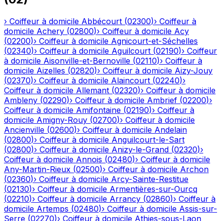
›
Coiffeur à domicile
Abbécourt
(
02300
)
›
Coiffeur à
domicile
Achery
(
02800
)
›
Coiffeur à domicile
Acy
(
02200
)
›
Coiffeur à domicile
Agnicourt-et-Séchelles
(
02340
)
›
Coiffeur à domicile
Aguilcourt
(
02190
)
›
Coiffeur
à domicile
Aisonville-et-Bernoville
(
02110
)
›
Coiffeur à
domicile
Aizelles
(
02820
)
›
Coiffeur à domicile
Aizy-Jouy
(
02370
)
›
Coiffeur à domicile
Alaincourt
(
02240
)
›
Coiffeur à domicile
Allemant
(
02320
)
›
Coiffeur à domicile
Ambleny
(
02290
)
›
Coiffeur à domicile
Ambrief
(
02200
)
›
Coiffeur à domicile
Amifontaine
(
02190
)
›
Coiffeur à
domicile
Amigny-Rouy
(
02700
)
›
Coiffeur à domicile
Ancienville
(
02600
)
›
Coiffeur à domicile
Andelain
(
02800
)
›
Coiffeur à domicile
Anguilcourt-le-Sart
(
02800
)
›
Coiffeur à domicile
Anizy-le-Grand
(
02320
)
›
Coiffeur à domicile
Annois
(
02480
)
›
Coiffeur à domicile
Any-Martin-Rieux
(
02500
)
›
Coiffeur à domicile
Archon
(
02360
)
›
Coiffeur à domicile
Arcy-Sainte-Restitue
(
02130
)
›
Coiffeur à domicile
Armentières-sur-Ourcq
(
02210
)
›
Coiffeur à domicile
Arrancy
(
02860
)
›
Coiffeur à
domicile
Artemps
(
02480
)
›
Coiffeur à domicile
Assis-sur-
Serre
(
02270
)
›
Coiffeur à domicile
Athies-sous-Laon