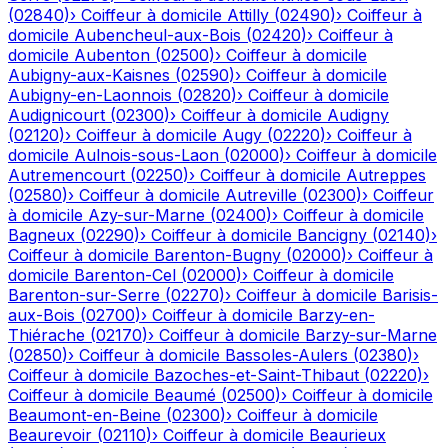
(
02840
)
›
Coiffeur à domicile
Attilly
(
02490
)
›
Coiffeur à
domicile
Aubencheul-aux-Bois
(
02420
)
›
Coiffeur à
domicile
Aubenton
(
02500
)
›
Coiffeur à domicile
Aubigny-aux-Kaisnes
(
02590
)
›
Coiffeur à domicile
Aubigny-en-Laonnois
(
02820
)
›
Coiffeur à domicile
Audignicourt
(
02300
)
›
Coiffeur à domicile
Audigny
(
02120
)
›
Coiffeur à domicile
Augy
(
02220
)
›
Coiffeur à
domicile
Aulnois-sous-Laon
(
02000
)
›
Coiffeur à domicile
Autremencourt
(
02250
)
›
Coiffeur à domicile
Autreppes
(
02580
)
›
Coiffeur à domicile
Autreville
(
02300
)
›
Coiffeur
à domicile
Azy-sur-Marne
(
02400
)
›
Coiffeur à domicile
Bagneux
(
02290
)
›
Coiffeur à domicile
Bancigny
(
02140
)
›
Coiffeur à domicile
Barenton-Bugny
(
02000
)
›
Coiffeur à
domicile
Barenton-Cel
(
02000
)
›
Coiffeur à domicile
Barenton-sur-Serre
(
02270
)
›
Coiffeur à domicile
Barisis-
aux-Bois
(
02700
)
›
Coiffeur à domicile
Barzy-en-
Thiérache
(
02170
)
›
Coiffeur à domicile
Barzy-sur-Marne
(
02850
)
›
Coiffeur à domicile
Bassoles-Aulers
(
02380
)
›
Coiffeur à domicile
Bazoches-et-Saint-Thibaut
(
02220
)
›
Coiffeur à domicile
Beaumé
(
02500
)
›
Coiffeur à domicile
Beaumont-en-Beine
(
02300
)
›
Coiffeur à domicile
Beaurevoir
(
02110
)
›
Coiffeur à domicile
Beaurieux