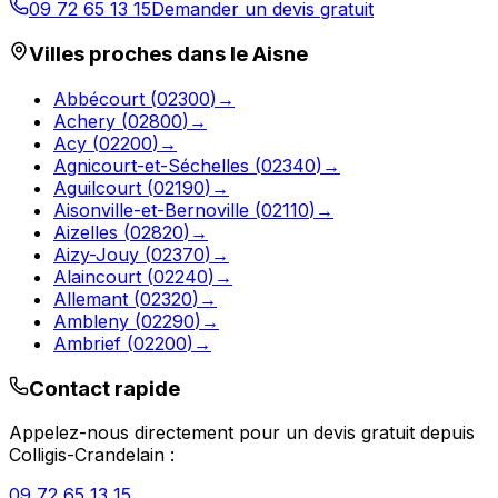
09 72 65 13 15
Demander un devis gratuit
Villes proches dans le
Aisne
Abbécourt
(
02300
)
→
Achery
(
02800
)
→
Acy
(
02200
)
→
Agnicourt-et-Séchelles
(
02340
)
→
Aguilcourt
(
02190
)
→
Aisonville-et-Bernoville
(
02110
)
→
Aizelles
(
02820
)
→
Aizy-Jouy
(
02370
)
→
Alaincourt
(
02240
)
→
Allemant
(
02320
)
→
Ambleny
(
02290
)
→
Ambrief
(
02200
)
→
Contact rapide
Appelez-nous directement pour un devis gratuit depuis
Colligis-Crandelain
:
09 72 65 13 15