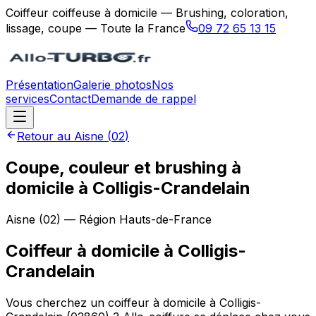
Coiffeur coiffeuse à domicile — Brushing, coloration,
lissage, coupe — Toute la France
09 72 65 13 15
Présentation
Galerie photos
Nos
services
Contact
Demande de rappel
Retour au
Aisne
(
02
)
Coupe, couleur et brushing à
domicile à Colligis-Crandelain
Aisne
(
02
) — Région
Hauts-de-France
Coiffeur à domicile
à
Colligis-
Crandelain
Vous cherchez un coiffeur à domicile à Colligis-