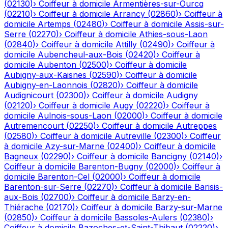
(
02130
)
›
Coiffeur à domicile
Armentières-sur-Ourcq
(
02210
)
›
Coiffeur à domicile
Arrancy
(
02860
)
›
Coiffeur à
domicile
Artemps
(
02480
)
›
Coiffeur à domicile
Assis-sur-
Serre
(
02270
)
›
Coiffeur à domicile
Athies-sous-Laon
(
02840
)
›
Coiffeur à domicile
Attilly
(
02490
)
›
Coiffeur à
domicile
Aubencheul-aux-Bois
(
02420
)
›
Coiffeur à
domicile
Aubenton
(
02500
)
›
Coiffeur à domicile
Aubigny-aux-Kaisnes
(
02590
)
›
Coiffeur à domicile
Aubigny-en-Laonnois
(
02820
)
›
Coiffeur à domicile
Audignicourt
(
02300
)
›
Coiffeur à domicile
Audigny
(
02120
)
›
Coiffeur à domicile
Augy
(
02220
)
›
Coiffeur à
domicile
Aulnois-sous-Laon
(
02000
)
›
Coiffeur à domicile
Autremencourt
(
02250
)
›
Coiffeur à domicile
Autreppes
(
02580
)
›
Coiffeur à domicile
Autreville
(
02300
)
›
Coiffeur
à domicile
Azy-sur-Marne
(
02400
)
›
Coiffeur à domicile
Bagneux
(
02290
)
›
Coiffeur à domicile
Bancigny
(
02140
)
›
Coiffeur à domicile
Barenton-Bugny
(
02000
)
›
Coiffeur à
domicile
Barenton-Cel
(
02000
)
›
Coiffeur à domicile
Barenton-sur-Serre
(
02270
)
›
Coiffeur à domicile
Barisis-
aux-Bois
(
02700
)
›
Coiffeur à domicile
Barzy-en-
Thiérache
(
02170
)
›
Coiffeur à domicile
Barzy-sur-Marne
(
02850
)
›
Coiffeur à domicile
Bassoles-Aulers
(
02380
)
›
Coiffeur à domicile
Bazoches-et-Saint-Thibaut
(
02220
)
›