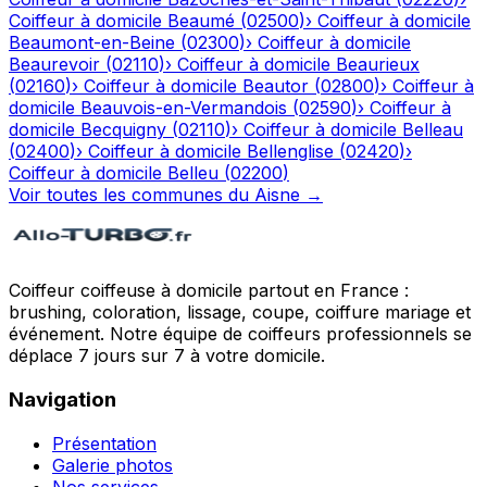
Coiffeur à domicile
Beaumé
(
02500
)
›
Coiffeur à domicile
Beaumont-en-Beine
(
02300
)
›
Coiffeur à domicile
Beaurevoir
(
02110
)
›
Coiffeur à domicile
Beaurieux
(
02160
)
›
Coiffeur à domicile
Beautor
(
02800
)
›
Coiffeur à
domicile
Beauvois-en-Vermandois
(
02590
)
›
Coiffeur à
domicile
Becquigny
(
02110
)
›
Coiffeur à domicile
Belleau
(
02400
)
›
Coiffeur à domicile
Bellenglise
(
02420
)
›
Coiffeur à domicile
Belleu
(
02200
)
Voir toutes les communes du
Aisne
→
Coiffeur coiffeuse à domicile partout en France :
brushing, coloration, lissage, coupe, coiffure mariage et
événement. Notre équipe de coiffeurs professionnels se
déplace 7 jours sur 7 à votre domicile.
Navigation
Présentation
Galerie photos
Nos services