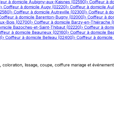
feur à domicile
Aubigny-aux-Kaisnes
(
02590
)
›
Coiffeur à do
)
›
Coiffeur à domicile
Augy
(
02220
)
›
Coiffeur à domicile
Aul
2580
)
›
Coiffeur à domicile
Autreville
(
02300
)
›
Coiffeur à do
Coiffeur à domicile
Barenton-Bugny
(
02000
)
›
Coiffeur à dom
aux-Bois
(
02700
)
›
Coiffeur à domicile
Barzy-en-Thiérache
(
omicile
Bazoches-et-Saint-Thibaut
(
02220
)
›
Coiffeur à domi
iffeur à domicile
Beaurieux
(
02160
)
›
Coiffeur à domicile
Be
0
)
›
Coiffeur à domicile
Belleau
(
02400
)
›
Coiffeur à domicile
g, coloration, lissage, coupe, coiffure mariage et événemen