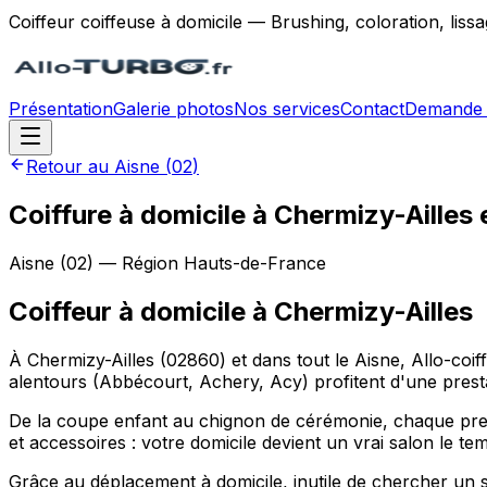
Coiffeur coiffeuse à domicile — Brushing, coloration, lis
Présentation
Galerie photos
Nos services
Contact
Demande 
Retour au
Aisne
(
02
)
Coiffure à domicile à Chermizy-Ailles 
Aisne
(
02
) — Région
Hauts-de-France
Coiffeur à domicile
à
Chermizy-Ailles
À Chermizy-Ailles (02860) et dans tout le Aisne, Allo-coi
alentours (Abbécourt, Achery, Acy) profitent d'une prest
De la coupe enfant au chignon de cérémonie, chaque prest
et accessoires : votre domicile devient un vrai salon le t
Grâce au déplacement à domicile, inutile de chercher un 