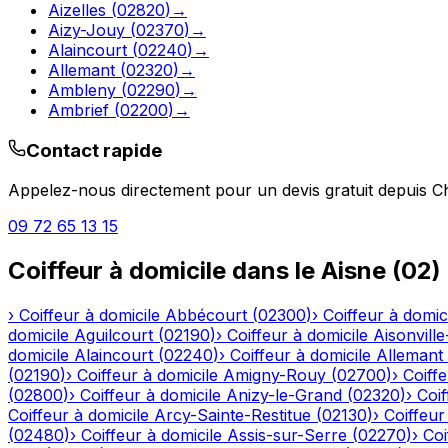
Aizelles
(
02820
)
→
Aizy-Jouy
(
02370
)
→
Alaincourt
(
02240
)
→
Allemant
(
02320
)
→
Ambleny
(
02290
)
→
Ambrief
(
02200
)
→
Contact rapide
Appelez-nous directement pour un devis gratuit depuis
Ch
09 72 65 13 15
Coiffeur à domicile
dans le
Aisne
(
02
)
›
Coiffeur à domicile
Abbécourt
(
02300
)
›
Coiffeur à domic
domicile
Aguilcourt
(
02190
)
›
Coiffeur à domicile
Aisonville
domicile
Alaincourt
(
02240
)
›
Coiffeur à domicile
Allemant
(
02190
)
›
Coiffeur à domicile
Amigny-Rouy
(
02700
)
›
Coiffe
(
02800
)
›
Coiffeur à domicile
Anizy-le-Grand
(
02320
)
›
Coif
Coiffeur à domicile
Arcy-Sainte-Restitue
(
02130
)
›
Coiffeur
(
02480
)
›
Coiffeur à domicile
Assis-sur-Serre
(
02270
)
›
Coi