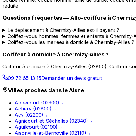
réduite.
Questions fréquentes —
Allo-coiffure
à
Chermizy
Le déplacement à Chermizy-Ailles est-il payant ?
Coiffez-vous hommes, femmes et enfants à Chermizy-Ai
Coiffez-vous les mariées à domicile à Chermizy-Ailles ?
Coiffeur à domicile
à
Chermizy-Ailles
?
Coiffeur à domicile
à
Chermizy-Ailles
(
02860
).
Coiffeur co
09 72 65 13 15
Demander un devis gratuit
Villes proches dans le
Aisne
Abbécourt
(
02300
)
→
Achery
(
02800
)
→
Acy
(
02200
)
→
Agnicourt-et-Séchelles
(
02340
)
→
Aguilcourt
(
02190
)
→
Aisonville-et-Bernoville
(
02110
)
→