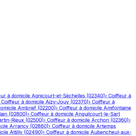
eur à domicile
Agnicourt-et-Séchelles
(
02340
)
›
Coiffeur à
›
Coiffeur à domicile
Aizy-Jouy
(
02370
)
›
Coiffeur à
domicile
Ambrief
(
02200
)
›
Coiffeur à domicile
Amifontaine
ain
(
02800
)
›
Coiffeur à domicile
Anguilcourt-le-Sart
rtin-Rieux
(
02500
)
›
Coiffeur à domicile
Archon
(
02360
)
›
cile
Arrancy
(
02860
)
›
Coiffeur à domicile
Artemps
cile
Attilly
(
02490
)
›
Coiffeur à domicile
Aubencheul-aux-