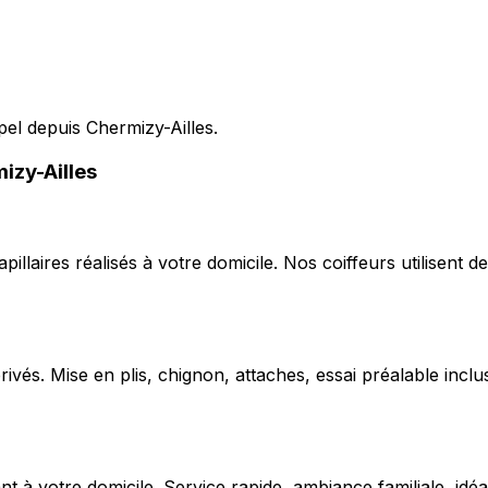
pel depuis Chermizy-Ailles.
izy-Ailles
capillaires réalisés à votre domicile. Nos coiffeurs utilise
ivés. Mise en plis, chignon, attaches, essai préalable inclu
 votre domicile. Service rapide, ambiance familiale, idéal