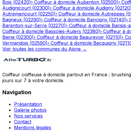
Bois
(
02420
)
›
Coiffeur à domicile
Aubenton
(
02500
)
›
Coif
Audignicourt
(
02300
)
›
Coiffeur à domicile
Audigny
(
02120
Autremencourt
(
02250
)
›
Coiffeur à domicile
Autreppes
(
0
Bagneux
(
02290
)
›
Coiffeur à domicile
Bancigny
(
02140
)
›
Barenton-sur-Serre
(
02270
)
›
Coiffeur à domicile
Barisis-
Coiffeur à domicile
Bassoles-Aulers
(
02380
)
›
Coiffeur à d
Beine
(
02300
)
›
Coiffeur à domicile
Beaurevoir
(
02110
)
›
Co
Vermandois
(
02590
)
›
Coiffeur à domicile
Becquigny
(
0211
Voir toutes les communes du
Aisne
→
Coiffeur coiffeuse à domicile partout en France : brushin
jours sur 7 à votre domicile.
Navigation
Présentation
Galerie photos
Nos services
Contact
Mentions légales