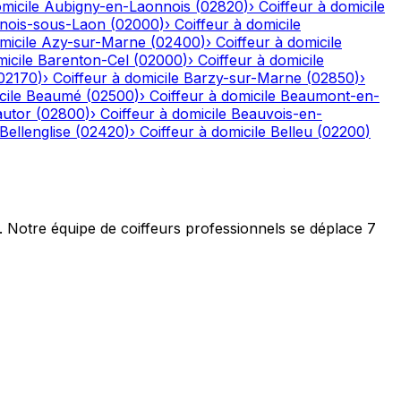
micile
Aubigny-en-Laonnois
(
02820
)
›
Coiffeur à domicile
nois-sous-Laon
(
02000
)
›
Coiffeur à domicile
micile
Azy-sur-Marne
(
02400
)
›
Coiffeur à domicile
icile
Barenton-Cel
(
02000
)
›
Coiffeur à domicile
02170
)
›
Coiffeur à domicile
Barzy-sur-Marne
(
02850
)
›
cile
Beaumé
(
02500
)
›
Coiffeur à domicile
Beaumont-en-
autor
(
02800
)
›
Coiffeur à domicile
Beauvois-en-
Bellenglise
(
02420
)
›
Coiffeur à domicile
Belleu
(
02200
)
t. Notre équipe de coiffeurs professionnels se déplace 7