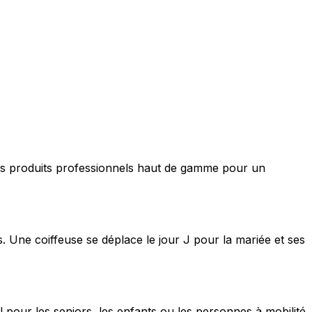
nt des produits professionnels haut de gamme pour un
s. Une coiffeuse se déplace le jour J pour la mariée et ses
 pour les seniors, les enfants ou les personnes à mobilité