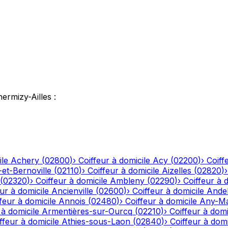
ermizy-Ailles
:
ile
Achery
(
02800
)
›
Coiffeur à domicile
Acy
(
02200
)
›
Coiff
-et-Bernoville
(
02110
)
›
Coiffeur à domicile
Aizelles
(
02820
)
(
02320
)
›
Coiffeur à domicile
Ambleny
(
02290
)
›
Coiffeur à 
ur à domicile
Ancienville
(
02600
)
›
Coiffeur à domicile
Andel
feur à domicile
Annois
(
02480
)
›
Coiffeur à domicile
Any-Ma
 à domicile
Armentières-sur-Ourcq
(
02210
)
›
Coiffeur à domi
ffeur à domicile
Athies-sous-Laon
(
02840
)
›
Coiffeur à domi