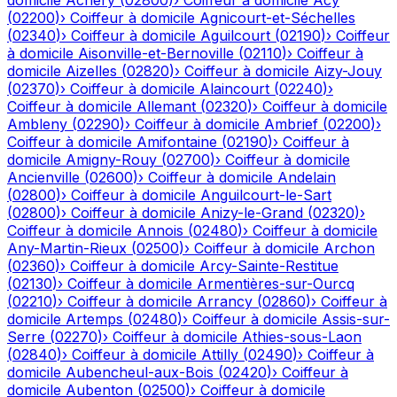
domicile
Achery
(
02800
)
›
Coiffeur à domicile
Acy
(
02200
)
›
Coiffeur à domicile
Agnicourt-et-Séchelles
(
02340
)
›
Coiffeur à domicile
Aguilcourt
(
02190
)
›
Coiffeur
à domicile
Aisonville-et-Bernoville
(
02110
)
›
Coiffeur à
domicile
Aizelles
(
02820
)
›
Coiffeur à domicile
Aizy-Jouy
(
02370
)
›
Coiffeur à domicile
Alaincourt
(
02240
)
›
Coiffeur à domicile
Allemant
(
02320
)
›
Coiffeur à domicile
Ambleny
(
02290
)
›
Coiffeur à domicile
Ambrief
(
02200
)
›
Coiffeur à domicile
Amifontaine
(
02190
)
›
Coiffeur à
domicile
Amigny-Rouy
(
02700
)
›
Coiffeur à domicile
Ancienville
(
02600
)
›
Coiffeur à domicile
Andelain
(
02800
)
›
Coiffeur à domicile
Anguilcourt-le-Sart
(
02800
)
›
Coiffeur à domicile
Anizy-le-Grand
(
02320
)
›
Coiffeur à domicile
Annois
(
02480
)
›
Coiffeur à domicile
Any-Martin-Rieux
(
02500
)
›
Coiffeur à domicile
Archon
(
02360
)
›
Coiffeur à domicile
Arcy-Sainte-Restitue
(
02130
)
›
Coiffeur à domicile
Armentières-sur-Ourcq
(
02210
)
›
Coiffeur à domicile
Arrancy
(
02860
)
›
Coiffeur à
domicile
Artemps
(
02480
)
›
Coiffeur à domicile
Assis-sur-
Serre
(
02270
)
›
Coiffeur à domicile
Athies-sous-Laon
(
02840
)
›
Coiffeur à domicile
Attilly
(
02490
)
›
Coiffeur à
domicile
Aubencheul-aux-Bois
(
02420
)
›
Coiffeur à
domicile
Aubenton
(
02500
)
›
Coiffeur à domicile