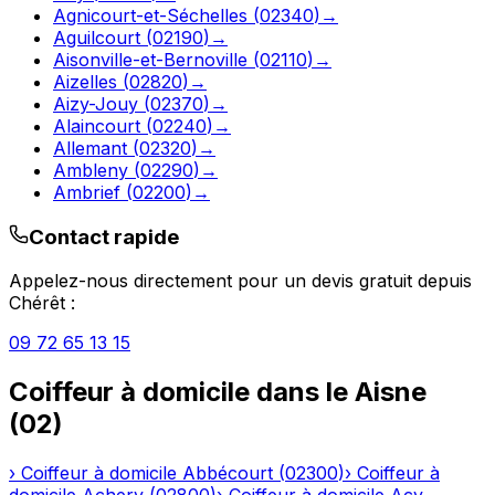
Agnicourt-et-Séchelles
(
02340
)
→
Aguilcourt
(
02190
)
→
Aisonville-et-Bernoville
(
02110
)
→
Aizelles
(
02820
)
→
Aizy-Jouy
(
02370
)
→
Alaincourt
(
02240
)
→
Allemant
(
02320
)
→
Ambleny
(
02290
)
→
Ambrief
(
02200
)
→
Contact rapide
Appelez-nous directement pour un devis gratuit depuis
Chérêt
:
09 72 65 13 15
Coiffeur à domicile
dans le
Aisne
(
02
)
›
Coiffeur à domicile
Abbécourt
(
02300
)
›
Coiffeur à