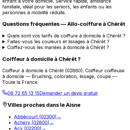
enfant à votre domicile. Service rapide, ambiance
familiale, idéal pour les seniors, les enfants ou les
personnes à mobilité réduite.
Questions fréquentes —
Allo-coiffure
à
Chérêt
Quels sont vos tarifs de coiffure à domicile à Chérêt ?
Faites-vous les couleurs et lissages à Chérêt ?
Coiffez-vous les mariées à domicile à Chérêt ?
Coiffeur à domicile
à
Chérêt
?
Coiffeur à domicile
à
Chérêt
(
02860
).
Coiffeur coiffeuse
à domicile — Brushing, coloration, lissage, coupe —
Toute la France
09 72 65 13 15
Demander un devis gratuit
Villes proches dans le
Aisne
Abbécourt
(
02300
)
→
Achery
(
02800
)
→
Acy
(
02200
)
→