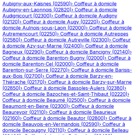
Aubigny-aux-Kaisnes
(
02590
)
›
Coiffeur à domicile
Aubigny-en-Laonnois
(
02820
)
›
Coiffeur à domicile
Audignicourt
(
02300
)
›
Coiffeur à domicile
Audigny
(
02120
)
›
Coiffeur à domicile
Augy
(
02220
)
›
Coiffeur à
domicile
Aulnois-sous-Laon
(
02000
)
›
Coiffeur à domicile
Autremencourt
(
02250
)
›
Coiffeur à domicile
Autreppes
(
02580
)
›
Coiffeur à domicile
Autreville
(
02300
)
›
Coiffeur
à domicile
Azy-sur-Marne
(
02400
)
›
Coiffeur à domicile
Bagneux
(
02290
)
›
Coiffeur à domicile
Bancigny
(
02140
)
›
Coiffeur à domicile
Barenton-Bugny
(
02000
)
›
Coiffeur à
domicile
Barenton-Cel
(
02000
)
›
Coiffeur à domicile
Barenton-sur-Serre
(
02270
)
›
Coiffeur à domicile
Barisis-
aux-Bois
(
02700
)
›
Coiffeur à domicile
Barzy-en-
Thiérache
(
02170
)
›
Coiffeur à domicile
Barzy-sur-Marne
(
02850
)
›
Coiffeur à domicile
Bassoles-Aulers
(
02380
)
›
Coiffeur à domicile
Bazoches-et-Saint-Thibaut
(
02220
)
›
Coiffeur à domicile
Beaumé
(
02500
)
›
Coiffeur à domicile
Beaumont-en-Beine
(
02300
)
›
Coiffeur à domicile
Beaurevoir
(
02110
)
›
Coiffeur à domicile
Beaurieux
(
02160
)
›
Coiffeur à domicile
Beautor
(
02800
)
›
Coiffeur à
domicile
Beauvois-en-Vermandois
(
02590
)
›
Coiffeur à
domicile
Becquigny
(
02110
)
›
Coiffeur à domicile
Belleau