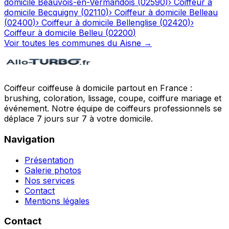
domicile
Beauvois-en-Vermandois
(
02590
)
›
Coiffeur à
domicile
Becquigny
(
02110
)
›
Coiffeur à domicile
Belleau
(
02400
)
›
Coiffeur à domicile
Bellenglise
(
02420
)
›
Coiffeur à domicile
Belleu
(
02200
)
Voir toutes les communes du
Aisne
→
Coiffeur coiffeuse à domicile partout en France :
brushing, coloration, lissage, coupe, coiffure mariage et
événement. Notre équipe de coiffeurs professionnels se
déplace 7 jours sur 7 à votre domicile.
Navigation
Présentation
Galerie photos
Nos services
Contact
Mentions légales
Contact