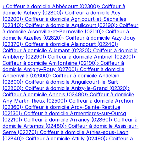
›
Coiffeur à domicile
Abbécourt
(
02300
)
›
Coiffeur à
domicile
Achery
(
02800
)
›
Coiffeur à domicile
Acy
(
02200
)
›
Coiffeur à domicile
Agnicourt-et-Séchelles
(
02340
)
›
Coiffeur à domicile
Aguilcourt
(
02190
)
›
Coiffeur
à domicile
Aisonville-et-Bernoville
(
02110
)
›
Coiffeur à
domicile
Aizelles
(
02820
)
›
Coiffeur à domicile
Aizy-Jouy
(
02370
)
›
Coiffeur à domicile
Alaincourt
(
02240
)
›
Coiffeur à domicile
Allemant
(
02320
)
›
Coiffeur à domicile
Ambleny
(
02290
)
›
Coiffeur à domicile
Ambrief
(
02200
)
›
Coiffeur à domicile
Amifontaine
(
02190
)
›
Coiffeur à
domicile
Amigny-Rouy
(
02700
)
›
Coiffeur à domicile
Ancienville
(
02600
)
›
Coiffeur à domicile
Andelain
(
02800
)
›
Coiffeur à domicile
Anguilcourt-le-Sart
(
02800
)
›
Coiffeur à domicile
Anizy-le-Grand
(
02320
)
›
Coiffeur à domicile
Annois
(
02480
)
›
Coiffeur à domicile
Any-Martin-Rieux
(
02500
)
›
Coiffeur à domicile
Archon
(
02360
)
›
Coiffeur à domicile
Arcy-Sainte-Restitue
(
02130
)
›
Coiffeur à domicile
Armentières-sur-Ourcq
(
02210
)
›
Coiffeur à domicile
Arrancy
(
02860
)
›
Coiffeur à
domicile
Artemps
(
02480
)
›
Coiffeur à domicile
Assis-sur-
Serre
(
02270
)
›
Coiffeur à domicile
Athies-sous-Laon
(
02840
)
›
Coiffeur à domicile
Attilly
(
02490
)
›
Coiffeur à