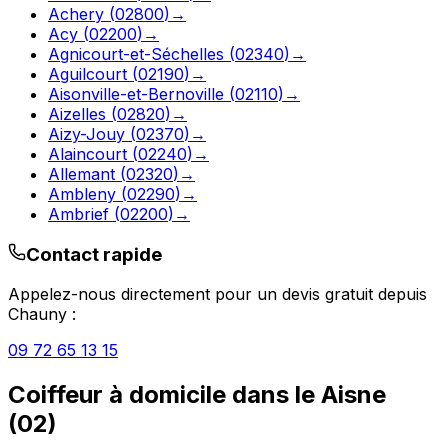
Achery
(
02800
)
→
Acy
(
02200
)
→
Agnicourt-et-Séchelles
(
02340
)
→
Aguilcourt
(
02190
)
→
Aisonville-et-Bernoville
(
02110
)
→
Aizelles
(
02820
)
→
Aizy-Jouy
(
02370
)
→
Alaincourt
(
02240
)
→
Allemant
(
02320
)
→
Ambleny
(
02290
)
→
Ambrief
(
02200
)
→
Contact rapide
Appelez-nous directement pour un devis gratuit depuis
Chauny
:
09 72 65 13 15
Coiffeur à domicile
dans le
Aisne
(
02
)