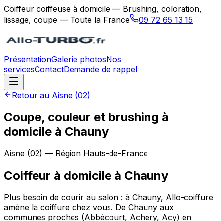
Coiffeur coiffeuse à domicile — Brushing, coloration,
lissage, coupe — Toute la France
09 72 65 13 15
Présentation
Galerie photos
Nos
services
Contact
Demande de rappel
Retour au
Aisne
(
02
)
Coupe, couleur et brushing à
domicile à Chauny
Aisne
(
02
) — Région
Hauts-de-France
Coiffeur à domicile
à
Chauny
Plus besoin de courir au salon : à Chauny, Allo-coiffure
amène la coiffure chez vous. De Chauny aux
communes proches (Abbécourt, Achery, Acy) en