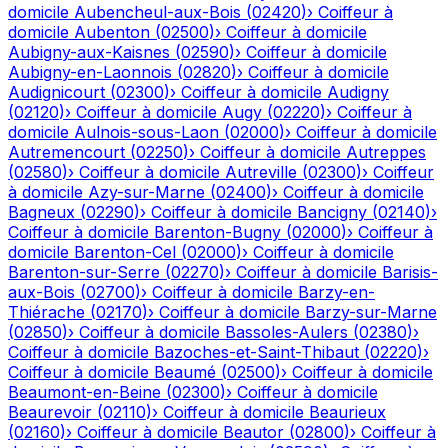
domicile
Aubencheul-aux-Bois
(
02420
)
›
Coiffeur à
domicile
Aubenton
(
02500
)
›
Coiffeur à domicile
Aubigny-aux-Kaisnes
(
02590
)
›
Coiffeur à domicile
Aubigny-en-Laonnois
(
02820
)
›
Coiffeur à domicile
Audignicourt
(
02300
)
›
Coiffeur à domicile
Audigny
(
02120
)
›
Coiffeur à domicile
Augy
(
02220
)
›
Coiffeur à
domicile
Aulnois-sous-Laon
(
02000
)
›
Coiffeur à domicile
Autremencourt
(
02250
)
›
Coiffeur à domicile
Autreppes
(
02580
)
›
Coiffeur à domicile
Autreville
(
02300
)
›
Coiffeur
à domicile
Azy-sur-Marne
(
02400
)
›
Coiffeur à domicile
Bagneux
(
02290
)
›
Coiffeur à domicile
Bancigny
(
02140
)
›
Coiffeur à domicile
Barenton-Bugny
(
02000
)
›
Coiffeur à
domicile
Barenton-Cel
(
02000
)
›
Coiffeur à domicile
Barenton-sur-Serre
(
02270
)
›
Coiffeur à domicile
Barisis-
aux-Bois
(
02700
)
›
Coiffeur à domicile
Barzy-en-
Thiérache
(
02170
)
›
Coiffeur à domicile
Barzy-sur-Marne
(
02850
)
›
Coiffeur à domicile
Bassoles-Aulers
(
02380
)
›
Coiffeur à domicile
Bazoches-et-Saint-Thibaut
(
02220
)
›
Coiffeur à domicile
Beaumé
(
02500
)
›
Coiffeur à domicile
Beaumont-en-Beine
(
02300
)
›
Coiffeur à domicile
Beaurevoir
(
02110
)
›
Coiffeur à domicile
Beaurieux
(
02160
)
›
Coiffeur à domicile
Beautor
(
02800
)
›
Coiffeur à