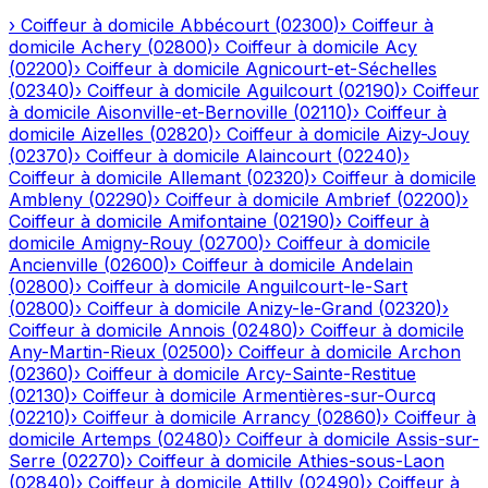
›
Coiffeur à domicile
Abbécourt
(
02300
)
›
Coiffeur à
domicile
Achery
(
02800
)
›
Coiffeur à domicile
Acy
(
02200
)
›
Coiffeur à domicile
Agnicourt-et-Séchelles
(
02340
)
›
Coiffeur à domicile
Aguilcourt
(
02190
)
›
Coiffeur
à domicile
Aisonville-et-Bernoville
(
02110
)
›
Coiffeur à
domicile
Aizelles
(
02820
)
›
Coiffeur à domicile
Aizy-Jouy
(
02370
)
›
Coiffeur à domicile
Alaincourt
(
02240
)
›
Coiffeur à domicile
Allemant
(
02320
)
›
Coiffeur à domicile
Ambleny
(
02290
)
›
Coiffeur à domicile
Ambrief
(
02200
)
›
Coiffeur à domicile
Amifontaine
(
02190
)
›
Coiffeur à
domicile
Amigny-Rouy
(
02700
)
›
Coiffeur à domicile
Ancienville
(
02600
)
›
Coiffeur à domicile
Andelain
(
02800
)
›
Coiffeur à domicile
Anguilcourt-le-Sart
(
02800
)
›
Coiffeur à domicile
Anizy-le-Grand
(
02320
)
›
Coiffeur à domicile
Annois
(
02480
)
›
Coiffeur à domicile
Any-Martin-Rieux
(
02500
)
›
Coiffeur à domicile
Archon
(
02360
)
›
Coiffeur à domicile
Arcy-Sainte-Restitue
(
02130
)
›
Coiffeur à domicile
Armentières-sur-Ourcq
(
02210
)
›
Coiffeur à domicile
Arrancy
(
02860
)
›
Coiffeur à
domicile
Artemps
(
02480
)
›
Coiffeur à domicile
Assis-sur-
Serre
(
02270
)
›
Coiffeur à domicile
Athies-sous-Laon
(
02840
)
›
Coiffeur à domicile
Attilly
(
02490
)
›
Coiffeur à