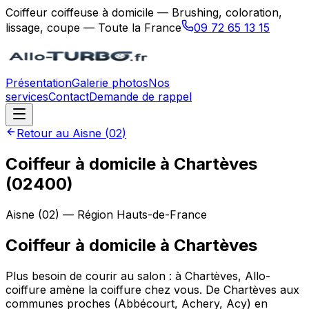
Coiffeur coiffeuse à domicile — Brushing, coloration,
lissage, coupe — Toute la France
09 72 65 13 15
Présentation
Galerie photos
Nos
services
Contact
Demande de rappel
Retour au
Aisne
(
02
)
Coiffeur à domicile à Chartèves
(02400)
Aisne
(
02
) — Région
Hauts-de-France
Coiffeur à domicile
à
Chartèves
Plus besoin de courir au salon : à Chartèves, Allo-
coiffure amène la coiffure chez vous. De Chartèves aux
communes proches (Abbécourt, Achery, Acy) en