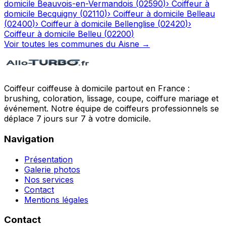
domicile
Beauvois-en-Vermandois
(
02590
)
›
Coiffeur à
domicile
Becquigny
(
02110
)
›
Coiffeur à domicile
Belleau
(
02400
)
›
Coiffeur à domicile
Bellenglise
(
02420
)
›
Coiffeur à domicile
Belleu
(
02200
)
Voir toutes les communes du
Aisne
→
Coiffeur coiffeuse à domicile partout en France :
brushing, coloration, lissage, coupe, coiffure mariage et
événement. Notre équipe de coiffeurs professionnels se
déplace 7 jours sur 7 à votre domicile.
Navigation
Présentation
Galerie photos
Nos services
Contact
Mentions légales
Contact