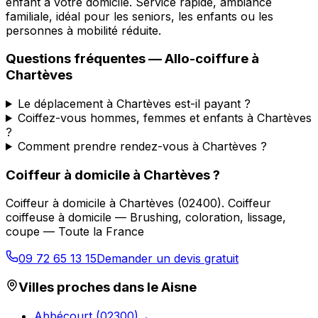
enfant à votre domicile. Service rapide, ambiance
familiale, idéal pour les seniors, les enfants ou les
personnes à mobilité réduite.
Questions fréquentes —
Allo-coiffure
à
Chartèves
Le déplacement à Chartèves est-il payant ?
Coiffez-vous hommes, femmes et enfants à Chartèves
?
Comment prendre rendez-vous à Chartèves ?
Coiffeur à domicile
à
Chartèves
?
Coiffeur à domicile
à
Chartèves
(
02400
).
Coiffeur
coiffeuse à domicile — Brushing, coloration, lissage,
coupe — Toute la France
09 72 65 13 15
Demander un devis gratuit
Villes proches dans le
Aisne
Abbécourt
(
02300
)
→