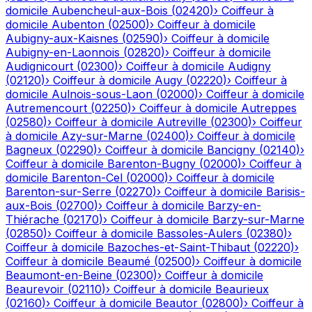
domicile
Aubencheul-aux-Bois
(
02420
)
›
Coiffeur à
domicile
Aubenton
(
02500
)
›
Coiffeur à domicile
Aubigny-aux-Kaisnes
(
02590
)
›
Coiffeur à domicile
Aubigny-en-Laonnois
(
02820
)
›
Coiffeur à domicile
Audignicourt
(
02300
)
›
Coiffeur à domicile
Audigny
(
02120
)
›
Coiffeur à domicile
Augy
(
02220
)
›
Coiffeur à
domicile
Aulnois-sous-Laon
(
02000
)
›
Coiffeur à domicile
Autremencourt
(
02250
)
›
Coiffeur à domicile
Autreppes
(
02580
)
›
Coiffeur à domicile
Autreville
(
02300
)
›
Coiffeur
à domicile
Azy-sur-Marne
(
02400
)
›
Coiffeur à domicile
Bagneux
(
02290
)
›
Coiffeur à domicile
Bancigny
(
02140
)
›
Coiffeur à domicile
Barenton-Bugny
(
02000
)
›
Coiffeur à
domicile
Barenton-Cel
(
02000
)
›
Coiffeur à domicile
Barenton-sur-Serre
(
02270
)
›
Coiffeur à domicile
Barisis-
aux-Bois
(
02700
)
›
Coiffeur à domicile
Barzy-en-
Thiérache
(
02170
)
›
Coiffeur à domicile
Barzy-sur-Marne
(
02850
)
›
Coiffeur à domicile
Bassoles-Aulers
(
02380
)
›
Coiffeur à domicile
Bazoches-et-Saint-Thibaut
(
02220
)
›
Coiffeur à domicile
Beaumé
(
02500
)
›
Coiffeur à domicile
Beaumont-en-Beine
(
02300
)
›
Coiffeur à domicile
Beaurevoir
(
02110
)
›
Coiffeur à domicile
Beaurieux
(
02160
)
›
Coiffeur à domicile
Beautor
(
02800
)
›
Coiffeur à