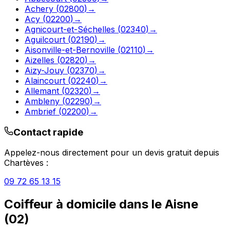
Achery
(
02800
)
→
Acy
(
02200
)
→
Agnicourt-et-Séchelles
(
02340
)
→
Aguilcourt
(
02190
)
→
Aisonville-et-Bernoville
(
02110
)
→
Aizelles
(
02820
)
→
Aizy-Jouy
(
02370
)
→
Alaincourt
(
02240
)
→
Allemant
(
02320
)
→
Ambleny
(
02290
)
→
Ambrief
(
02200
)
→
Contact rapide
Appelez-nous directement pour un devis gratuit depuis
Chartèves
:
09 72 65 13 15
Coiffeur à domicile
dans le
Aisne
(
02
)