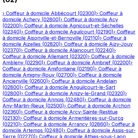
›
Coiffeur à domicile
Abbécourt
(
02300
)
›
Coiffeur à
domicile
Achery
(
02800
)
›
Coiffeur à domicile
Acy
(
02200
)
›
Coiffeur à domicile
Agnicourt-et-Séchelles
(
02340
)
›
Coiffeur à domicile
Aguilcourt
(
02190
)
›
Coiffeur
à domicile
Aisonville-et-Bernoville
(
02110
)
›
Coiffeur à
domicile
Aizelles
(
02820
)
›
Coiffeur à domicile
Aizy-Jouy
(
02370
)
›
Coiffeur à domicile
Alaincourt
(
02240
)
›
Coiffeur à domicile
Allemant
(
02320
)
›
Coiffeur à domicile
Ambleny
(
02290
)
›
Coiffeur à domicile
Ambrief
(
02200
)
›
Coiffeur à domicile
Amifontaine
(
02190
)
›
Coiffeur à
domicile
Amigny-Rouy
(
02700
)
›
Coiffeur à domicile
Ancienville
(
02600
)
›
Coiffeur à domicile
Andelain
(
02800
)
›
Coiffeur à domicile
Anguilcourt-le-Sart
(
02800
)
›
Coiffeur à domicile
Anizy-le-Grand
(
02320
)
›
Coiffeur à domicile
Annois
(
02480
)
›
Coiffeur à domicile
Any-Martin-Rieux
(
02500
)
›
Coiffeur à domicile
Archon
(
02360
)
›
Coiffeur à domicile
Arcy-Sainte-Restitue
(
02130
)
›
Coiffeur à domicile
Armentières-sur-Ourcq
(
02210
)
›
Coiffeur à domicile
Arrancy
(
02860
)
›
Coiffeur à
domicile
Artemps
(
02480
)
›
Coiffeur à domicile
Assis-sur-
Serre
(
02270
)
›
Coiffeur à domicile
Athies-sous-Laon