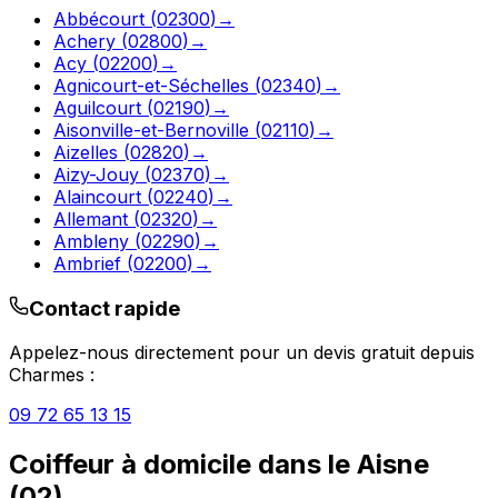
Abbécourt
(
02300
)
→
Achery
(
02800
)
→
Acy
(
02200
)
→
Agnicourt-et-Séchelles
(
02340
)
→
Aguilcourt
(
02190
)
→
Aisonville-et-Bernoville
(
02110
)
→
Aizelles
(
02820
)
→
Aizy-Jouy
(
02370
)
→
Alaincourt
(
02240
)
→
Allemant
(
02320
)
→
Ambleny
(
02290
)
→
Ambrief
(
02200
)
→
Contact rapide
Appelez-nous directement pour un devis gratuit depuis
Charmes
:
09 72 65 13 15
Coiffeur à domicile
dans le
Aisne
(
02
)