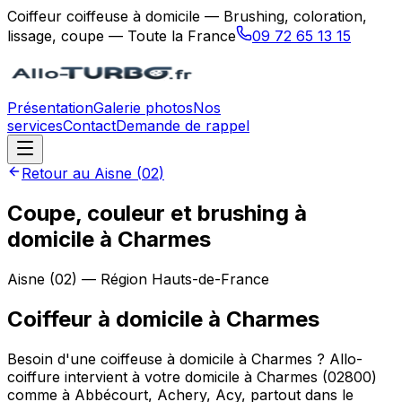
Coiffeur coiffeuse à domicile — Brushing, coloration,
lissage, coupe — Toute la France
09 72 65 13 15
Présentation
Galerie photos
Nos
services
Contact
Demande de rappel
Retour au
Aisne
(
02
)
Coupe, couleur et brushing à
domicile à Charmes
Aisne
(
02
) — Région
Hauts-de-France
Coiffeur à domicile
à
Charmes
Besoin d'une coiffeuse à domicile à Charmes ? Allo-
coiffure intervient à votre domicile à Charmes (02800)
comme à Abbécourt, Achery, Acy, partout dans le