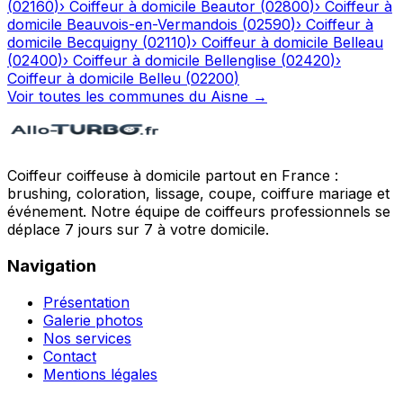
(
02160
)
›
Coiffeur à domicile
Beautor
(
02800
)
›
Coiffeur à
domicile
Beauvois-en-Vermandois
(
02590
)
›
Coiffeur à
domicile
Becquigny
(
02110
)
›
Coiffeur à domicile
Belleau
(
02400
)
›
Coiffeur à domicile
Bellenglise
(
02420
)
›
Coiffeur à domicile
Belleu
(
02200
)
Voir toutes les communes du
Aisne
→
Coiffeur coiffeuse à domicile partout en France :
brushing, coloration, lissage, coupe, coiffure mariage et
événement. Notre équipe de coiffeurs professionnels se
déplace 7 jours sur 7 à votre domicile.
Navigation
Présentation
Galerie photos
Nos services
Contact
Mentions légales