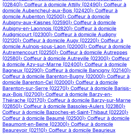
(
02840
)
›
Coiffeur à domicile
Attilly
(
02490
)
›
Coiffeur à
domicile
Aubencheul-aux-Bois
(
02420
)
›
Coiffeur à
domicile
Aubenton
(
02500
)
›
Coiffeur à domicile
Aubigny-aux-Kaisnes
(
02590
)
›
Coiffeur à domicile
Aubigny-en-Laonnois
(
02820
)
›
Coiffeur à domicile
Audignicourt
(
02300
)
›
Coiffeur à domicile
Audigny
(
02120
)
›
Coiffeur à domicile
Augy
(
02220
)
›
Coiffeur à
domicile
Aulnois-sous-Laon
(
02000
)
›
Coiffeur à domicile
Autremencourt
(
02250
)
›
Coiffeur à domicile
Autreppes
(
02580
)
›
Coiffeur à domicile
Autreville
(
02300
)
›
Coiffeur
à domicile
Azy-sur-Marne
(
02400
)
›
Coiffeur à domicile
Bagneux
(
02290
)
›
Coiffeur à domicile
Bancigny
(
02140
)
›
Coiffeur à domicile
Barenton-Bugny
(
02000
)
›
Coiffeur à
domicile
Barenton-Cel
(
02000
)
›
Coiffeur à domicile
Barenton-sur-Serre
(
02270
)
›
Coiffeur à domicile
Barisis-
aux-Bois
(
02700
)
›
Coiffeur à domicile
Barzy-en-
Thiérache
(
02170
)
›
Coiffeur à domicile
Barzy-sur-Marne
(
02850
)
›
Coiffeur à domicile
Bassoles-Aulers
(
02380
)
›
Coiffeur à domicile
Bazoches-et-Saint-Thibaut
(
02220
)
›
Coiffeur à domicile
Beaumé
(
02500
)
›
Coiffeur à domicile
Beaumont-en-Beine
(
02300
)
›
Coiffeur à domicile
Beaurevoir
(
02110
)
›
Coiffeur à domicile
Beaurieux