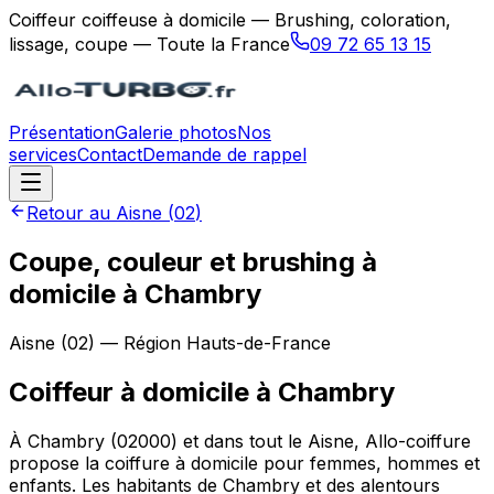
Coiffeur coiffeuse à domicile — Brushing, coloration,
lissage, coupe — Toute la France
09 72 65 13 15
Présentation
Galerie photos
Nos
services
Contact
Demande de rappel
Retour au
Aisne
(
02
)
Coupe, couleur et brushing à
domicile à Chambry
Aisne
(
02
) — Région
Hauts-de-France
Coiffeur à domicile
à
Chambry
À Chambry (02000) et dans tout le Aisne, Allo-coiffure
propose la coiffure à domicile pour femmes, hommes et
enfants. Les habitants de Chambry et des alentours