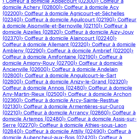
›
Coiffeur à domicile
Abbécourt
(
02300
)
›
Coiffeur à
domicile
Achery
(
02800
)
›
Coiffeur à domicile
Acy
(
02200
)
›
Coiffeur à domicile
Agnicourt-et-Séchelles
(
02340
)
›
Coiffeur à domicile
Aguilcourt
(
02190
)
›
Coiffeur
à domicile
Aisonville-et-Bernoville
(
02110
)
›
Coiffeur à
domicile
Aizelles
(
02820
)
›
Coiffeur à domicile
Aizy-Jouy
(
02370
)
›
Coiffeur à domicile
Alaincourt
(
02240
)
›
Coiffeur à domicile
Allemant
(
02320
)
›
Coiffeur à domicile
Ambleny
(
02290
)
›
Coiffeur à domicile
Ambrief
(
02200
)
›
Coiffeur à domicile
Amifontaine
(
02190
)
›
Coiffeur à
domicile
Amigny-Rouy
(
02700
)
›
Coiffeur à domicile
Ancienville
(
02600
)
›
Coiffeur à domicile
Andelain
(
02800
)
›
Coiffeur à domicile
Anguilcourt-le-Sart
(
02800
)
›
Coiffeur à domicile
Anizy-le-Grand
(
02320
)
›
Coiffeur à domicile
Annois
(
02480
)
›
Coiffeur à domicile
Any-Martin-Rieux
(
02500
)
›
Coiffeur à domicile
Archon
(
02360
)
›
Coiffeur à domicile
Arcy-Sainte-Restitue
(
02130
)
›
Coiffeur à domicile
Armentières-sur-Ourcq
(
02210
)
›
Coiffeur à domicile
Arrancy
(
02860
)
›
Coiffeur à
domicile
Artemps
(
02480
)
›
Coiffeur à domicile
Assis-sur-
Serre
(
02270
)
›
Coiffeur à domicile
Athies-sous-Laon
(
02840
)
›
Coiffeur à domicile
Attilly
(
02490
)
›
Coiffeur à
domicile
Aubencheul-aux-Bois
(
02420
)
›
Coiffeur à