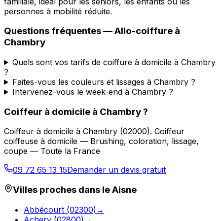
familiale, idéal pour les seniors, les enfants ou les
personnes à mobilité réduite.
Questions fréquentes —
Allo-coiffure
à
Chambry
Quels sont vos tarifs de coiffure à domicile à Chambry
?
Faites-vous les couleurs et lissages à Chambry ?
Intervenez-vous le week-end à Chambry ?
Coiffeur à domicile
à
Chambry
?
Coiffeur à domicile
à
Chambry
(
02000
).
Coiffeur
coiffeuse à domicile — Brushing, coloration, lissage,
coupe — Toute la France
09 72 65 13 15
Demander un devis gratuit
Villes proches dans le
Aisne
Abbécourt
(
02300
)
→
Achery
(
02800
)
→