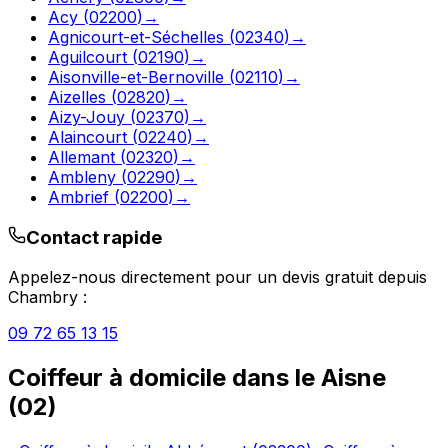
Acy
(
02200
)
→
Agnicourt-et-Séchelles
(
02340
)
→
Aguilcourt
(
02190
)
→
Aisonville-et-Bernoville
(
02110
)
→
Aizelles
(
02820
)
→
Aizy-Jouy
(
02370
)
→
Alaincourt
(
02240
)
→
Allemant
(
02320
)
→
Ambleny
(
02290
)
→
Ambrief
(
02200
)
→
Contact rapide
Appelez-nous directement pour un devis gratuit depuis
Chambry
:
09 72 65 13 15
Coiffeur à domicile
dans le
Aisne
(
02
)