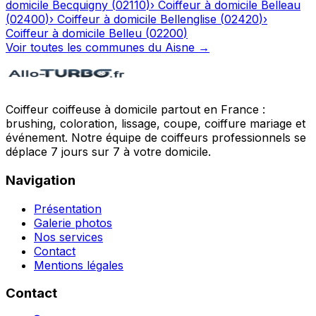
domicile
Becquigny
(
02110
)
›
Coiffeur à domicile
Belleau
(
02400
)
›
Coiffeur à domicile
Bellenglise
(
02420
)
›
Coiffeur à domicile
Belleu
(
02200
)
Voir toutes les communes du
Aisne
→
Coiffeur coiffeuse à domicile partout en France :
brushing, coloration, lissage, coupe, coiffure mariage et
événement. Notre équipe de coiffeurs professionnels se
déplace 7 jours sur 7 à votre domicile.
Navigation
Présentation
Galerie photos
Nos services
Contact
Mentions légales
Contact