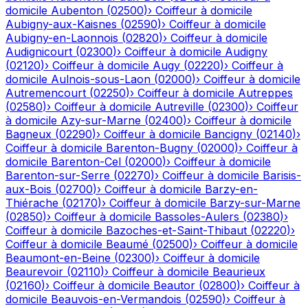
domicile
Aubenton
(
02500
)
›
Coiffeur à domicile
Aubigny-aux-Kaisnes
(
02590
)
›
Coiffeur à domicile
Aubigny-en-Laonnois
(
02820
)
›
Coiffeur à domicile
Audignicourt
(
02300
)
›
Coiffeur à domicile
Audigny
(
02120
)
›
Coiffeur à domicile
Augy
(
02220
)
›
Coiffeur à
domicile
Aulnois-sous-Laon
(
02000
)
›
Coiffeur à domicile
Autremencourt
(
02250
)
›
Coiffeur à domicile
Autreppes
(
02580
)
›
Coiffeur à domicile
Autreville
(
02300
)
›
Coiffeur
à domicile
Azy-sur-Marne
(
02400
)
›
Coiffeur à domicile
Bagneux
(
02290
)
›
Coiffeur à domicile
Bancigny
(
02140
)
›
Coiffeur à domicile
Barenton-Bugny
(
02000
)
›
Coiffeur à
domicile
Barenton-Cel
(
02000
)
›
Coiffeur à domicile
Barenton-sur-Serre
(
02270
)
›
Coiffeur à domicile
Barisis-
aux-Bois
(
02700
)
›
Coiffeur à domicile
Barzy-en-
Thiérache
(
02170
)
›
Coiffeur à domicile
Barzy-sur-Marne
(
02850
)
›
Coiffeur à domicile
Bassoles-Aulers
(
02380
)
›
Coiffeur à domicile
Bazoches-et-Saint-Thibaut
(
02220
)
›
Coiffeur à domicile
Beaumé
(
02500
)
›
Coiffeur à domicile
Beaumont-en-Beine
(
02300
)
›
Coiffeur à domicile
Beaurevoir
(
02110
)
›
Coiffeur à domicile
Beaurieux
(
02160
)
›
Coiffeur à domicile
Beautor
(
02800
)
›
Coiffeur à
domicile
Beauvois-en-Vermandois
(
02590
)
›
Coiffeur à