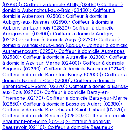
(
02840
)
›
Coiffeur à domicile
Attilly
(
02490
)
›
Coiffeur à
domicile
Aubencheul-aux-Bois
(
02420
)
›
Coiffeur à
domicile
Aubenton
(
02500
)
›
Coiffeur à domicile
Aubigny-aux-Kaisnes
(
02590
)
›
Coiffeur à domicile
Aubigny-en-Laonnois
(
02820
)
›
Coiffeur à domicile
Audignicourt
(
02300
)
›
Coiffeur à domicile
Audigny
(
02120
)
›
Coiffeur à domicile
Augy
(
02220
)
›
Coiffeur à
domicile
Aulnois-sous-Laon
(
02000
)
›
Coiffeur à domicile
Autremencourt
(
02250
)
›
Coiffeur à domicile
Autreppes
(
02580
)
›
Coiffeur à domicile
Autreville
(
02300
)
›
Coiffeur
à domicile
Azy-sur-Marne
(
02400
)
›
Coiffeur à domicile
Bagneux
(
02290
)
›
Coiffeur à domicile
Bancigny
(
02140
)
›
Coiffeur à domicile
Barenton-Bugny
(
02000
)
›
Coiffeur à
domicile
Barenton-Cel
(
02000
)
›
Coiffeur à domicile
Barenton-sur-Serre
(
02270
)
›
Coiffeur à domicile
Barisis-
aux-Bois
(
02700
)
›
Coiffeur à domicile
Barzy-en-
Thiérache
(
02170
)
›
Coiffeur à domicile
Barzy-sur-Marne
(
02850
)
›
Coiffeur à domicile
Bassoles-Aulers
(
02380
)
›
Coiffeur à domicile
Bazoches-et-Saint-Thibaut
(
02220
)
›
Coiffeur à domicile
Beaumé
(
02500
)
›
Coiffeur à domicile
Beaumont-en-Beine
(
02300
)
›
Coiffeur à domicile
Beaurevoir
(
02110
)
›
Coiffeur à domicile
Beaurieux