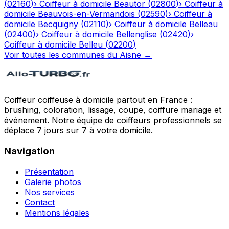
(
02160
)
›
Coiffeur à domicile
Beautor
(
02800
)
›
Coiffeur à
domicile
Beauvois-en-Vermandois
(
02590
)
›
Coiffeur à
domicile
Becquigny
(
02110
)
›
Coiffeur à domicile
Belleau
(
02400
)
›
Coiffeur à domicile
Bellenglise
(
02420
)
›
Coiffeur à domicile
Belleu
(
02200
)
Voir toutes les communes du
Aisne
→
Coiffeur coiffeuse à domicile partout en France :
brushing, coloration, lissage, coupe, coiffure mariage et
événement. Notre équipe de coiffeurs professionnels se
déplace 7 jours sur 7 à votre domicile.
Navigation
Présentation
Galerie photos
Nos services
Contact
Mentions légales