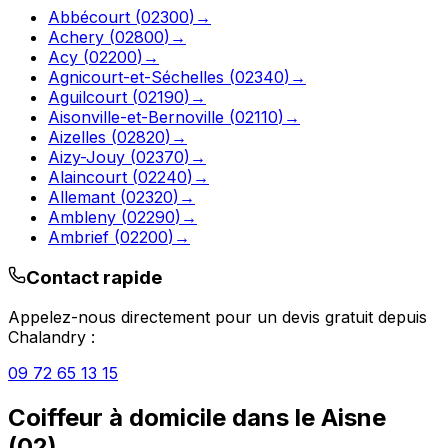
Abbécourt
(
02300
)
→
Achery
(
02800
)
→
Acy
(
02200
)
→
Agnicourt-et-Séchelles
(
02340
)
→
Aguilcourt
(
02190
)
→
Aisonville-et-Bernoville
(
02110
)
→
Aizelles
(
02820
)
→
Aizy-Jouy
(
02370
)
→
Alaincourt
(
02240
)
→
Allemant
(
02320
)
→
Ambleny
(
02290
)
→
Ambrief
(
02200
)
→
Contact rapide
Appelez-nous directement pour un devis gratuit depuis
Chalandry
:
09 72 65 13 15
Coiffeur à domicile
dans le
Aisne
(
02
)