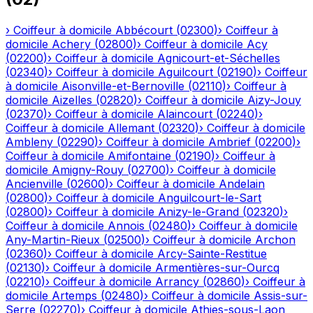
›
Coiffeur à domicile
Abbécourt
(
02300
)
›
Coiffeur à
domicile
Achery
(
02800
)
›
Coiffeur à domicile
Acy
(
02200
)
›
Coiffeur à domicile
Agnicourt-et-Séchelles
(
02340
)
›
Coiffeur à domicile
Aguilcourt
(
02190
)
›
Coiffeur
à domicile
Aisonville-et-Bernoville
(
02110
)
›
Coiffeur à
domicile
Aizelles
(
02820
)
›
Coiffeur à domicile
Aizy-Jouy
(
02370
)
›
Coiffeur à domicile
Alaincourt
(
02240
)
›
Coiffeur à domicile
Allemant
(
02320
)
›
Coiffeur à domicile
Ambleny
(
02290
)
›
Coiffeur à domicile
Ambrief
(
02200
)
›
Coiffeur à domicile
Amifontaine
(
02190
)
›
Coiffeur à
domicile
Amigny-Rouy
(
02700
)
›
Coiffeur à domicile
Ancienville
(
02600
)
›
Coiffeur à domicile
Andelain
(
02800
)
›
Coiffeur à domicile
Anguilcourt-le-Sart
(
02800
)
›
Coiffeur à domicile
Anizy-le-Grand
(
02320
)
›
Coiffeur à domicile
Annois
(
02480
)
›
Coiffeur à domicile
Any-Martin-Rieux
(
02500
)
›
Coiffeur à domicile
Archon
(
02360
)
›
Coiffeur à domicile
Arcy-Sainte-Restitue
(
02130
)
›
Coiffeur à domicile
Armentières-sur-Ourcq
(
02210
)
›
Coiffeur à domicile
Arrancy
(
02860
)
›
Coiffeur à
domicile
Artemps
(
02480
)
›
Coiffeur à domicile
Assis-sur-
Serre
(
02270
)
›
Coiffeur à domicile
Athies-sous-Laon