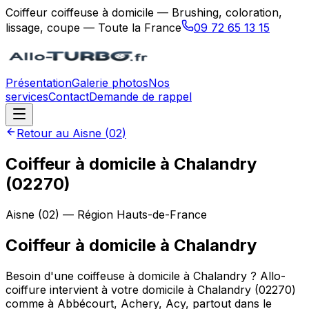
Coiffeur coiffeuse à domicile — Brushing, coloration,
lissage, coupe — Toute la France
09 72 65 13 15
Présentation
Galerie photos
Nos
services
Contact
Demande de rappel
Retour au
Aisne
(
02
)
Coiffeur à domicile à Chalandry
(02270)
Aisne
(
02
) — Région
Hauts-de-France
Coiffeur à domicile
à
Chalandry
Besoin d'une coiffeuse à domicile à Chalandry ? Allo-
coiffure intervient à votre domicile à Chalandry (02270)
comme à Abbécourt, Achery, Acy, partout dans le