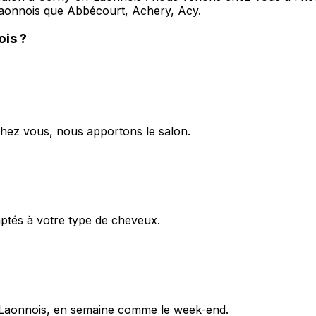
-Laonnois que Abbécourt, Achery, Acy.
ois
?
chez vous, nous apportons le salon.
aptés à votre type de cheveux.
-Laonnois, en semaine comme le week-end.