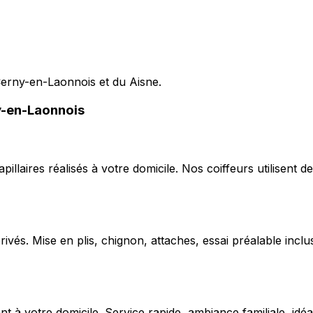
 Cerny-en-Laonnois et du Aisne.
y-en-Laonnois
capillaires réalisés à votre domicile. Nos coiffeurs utilise
ivés. Mise en plis, chignon, attaches, essai préalable inclu
 votre domicile. Service rapide, ambiance familiale, idéal