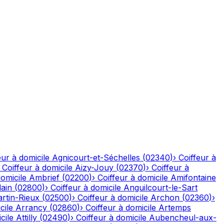
eur à domicile
Agnicourt-et-Séchelles
(
02340
)
›
Coiffeur à
›
Coiffeur à domicile
Aizy-Jouy
(
02370
)
›
Coiffeur à
domicile
Ambrief
(
02200
)
›
Coiffeur à domicile
Amifontaine
ain
(
02800
)
›
Coiffeur à domicile
Anguilcourt-le-Sart
rtin-Rieux
(
02500
)
›
Coiffeur à domicile
Archon
(
02360
)
›
cile
Arrancy
(
02860
)
›
Coiffeur à domicile
Artemps
cile
Attilly
(
02490
)
›
Coiffeur à domicile
Aubencheul-aux-