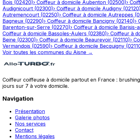
Bois
(
02420
)
›
Coiffeur à domicile
Aubenton
(
02500
)
›
Coif
Audignicourt
(
02300
)
›
Coiffeur à domicile
Audigny
(
02120
Autremencourt
(
02250
)
›
Coiffeur à domicile
Autreppes
(
0
Bagneux
(
02290
)
›
Coiffeur à domicile
Bancigny
(
02140
)
›
Barenton-sur-Serre
(
02270
)
›
Coiffeur à domicile
Barisis-
Coiffeur à domicile
Bassoles-Aulers
(
02380
)
›
Coiffeur à d
Beine
(
02300
)
›
Coiffeur à domicile
Beaurevoir
(
02110
)
›
Co
Vermandois
(
02590
)
›
Coiffeur à domicile
Becquigny
(
0211
Voir toutes les communes du
Aisne
→
Coiffeur coiffeuse à domicile partout en France : brushin
jours sur 7 à votre domicile.
Navigation
Présentation
Galerie photos
Nos services
Contact
Mentions légales