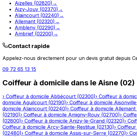
Aizelles
(
02820
)
→
Aizy-Jouy
(
02370
)
→
Alaincourt
(
02240
)
→
Allemant
(
02320
)
→
Ambleny
(
02290
)
→
Ambrief
(
02200
)
→
Contact rapide
Appelez-nous directement pour un devis gratuit depuis
C
09 72 65 13 15
Coiffeur à domicile
dans le
Aisne
(
02
)
›
Coiffeur à domicile
Abbécourt
(
02300
)
›
Coiffeur à domic
domicile
Aguilcourt
(
02190
)
›
Coiffeur à domicile
Aisonville
domicile
Alaincourt
(
02240
)
›
Coiffeur à domicile
Allemant
(
02190
)
›
Coiffeur à domicile
Amigny-Rouy
(
02700
)
›
Coiffe
(
02800
)
›
Coiffeur à domicile
Anizy-le-Grand
(
02320
)
›
Coif
Coiffeur à domicile
Arcy-Sainte-Restitue
(
02130
)
›
Coiffeur
(
02480
)
›
Coiffeur à domicile
Assis-sur-Serre
(
02270
)
›
Coi