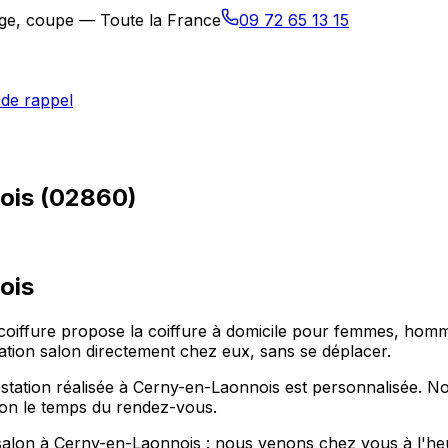
sage, coupe — Toute la France
09 72 65 13 15
de rappel
nois (02860)
ois
coiffure propose la coiffure à domicile pour femmes, homm
ation salon directement chez eux, sans se déplacer.
tation réalisée à Cerny-en-Laonnois est personnalisée. N
alon le temps du rendez-vous.
salon à Cerny-en-Laonnois : nous venons chez vous à l'heu