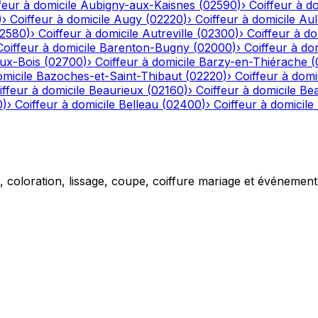
feur à domicile
Aubigny-aux-Kaisnes
(
02590
)
›
Coiffeur à do
)
›
Coiffeur à domicile
Augy
(
02220
)
›
Coiffeur à domicile
Aul
2580
)
›
Coiffeur à domicile
Autreville
(
02300
)
›
Coiffeur à do
Coiffeur à domicile
Barenton-Bugny
(
02000
)
›
Coiffeur à dom
aux-Bois
(
02700
)
›
Coiffeur à domicile
Barzy-en-Thiérache
(
omicile
Bazoches-et-Saint-Thibaut
(
02220
)
›
Coiffeur à domi
iffeur à domicile
Beaurieux
(
02160
)
›
Coiffeur à domicile
Be
0
)
›
Coiffeur à domicile
Belleau
(
02400
)
›
Coiffeur à domicile
g, coloration, lissage, coupe, coiffure mariage et événemen