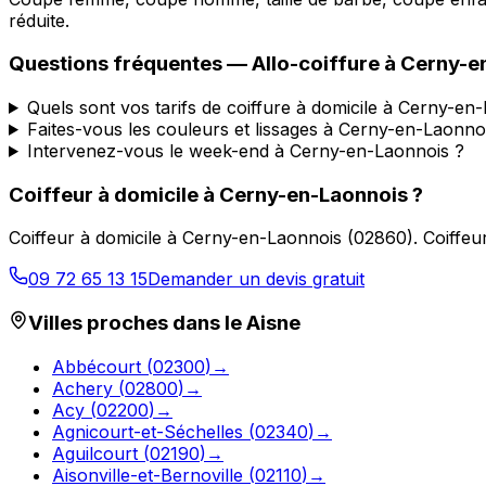
réduite.
Questions fréquentes —
Allo-coiffure
à
Cerny-e
Quels sont vos tarifs de coiffure à domicile à Cerny-en
Faites-vous les couleurs et lissages à Cerny-en-Laonno
Intervenez-vous le week-end à Cerny-en-Laonnois ?
Coiffeur à domicile
à
Cerny-en-Laonnois
?
Coiffeur à domicile
à
Cerny-en-Laonnois
(
02860
).
Coiffeu
09 72 65 13 15
Demander un devis gratuit
Villes proches dans le
Aisne
Abbécourt
(
02300
)
→
Achery
(
02800
)
→
Acy
(
02200
)
→
Agnicourt-et-Séchelles
(
02340
)
→
Aguilcourt
(
02190
)
→
Aisonville-et-Bernoville
(
02110
)
→