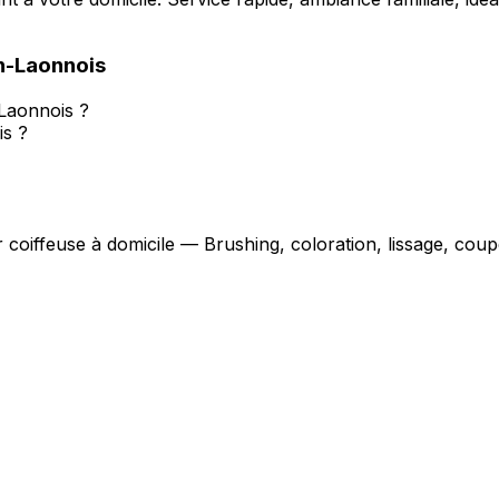
n-Laonnois
-Laonnois ?
is ?
r coiffeuse à domicile — Brushing, coloration, lissage, co