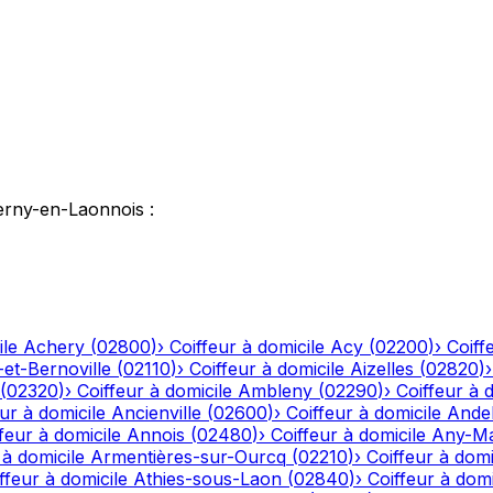
erny-en-Laonnois
:
ile
Achery
(
02800
)
›
Coiffeur à domicile
Acy
(
02200
)
›
Coiff
-et-Bernoville
(
02110
)
›
Coiffeur à domicile
Aizelles
(
02820
)
(
02320
)
›
Coiffeur à domicile
Ambleny
(
02290
)
›
Coiffeur à 
ur à domicile
Ancienville
(
02600
)
›
Coiffeur à domicile
Andel
feur à domicile
Annois
(
02480
)
›
Coiffeur à domicile
Any-Ma
 à domicile
Armentières-sur-Ourcq
(
02210
)
›
Coiffeur à domi
ffeur à domicile
Athies-sous-Laon
(
02840
)
›
Coiffeur à domi