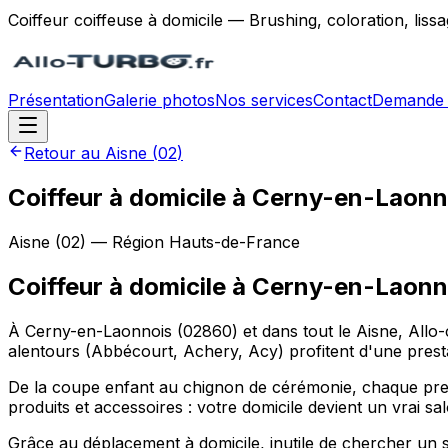
Coiffeur coiffeuse à domicile — Brushing, coloration, lis
Présentation
Galerie photos
Nos services
Contact
Demande 
Retour au
Aisne
(
02
)
Coiffeur à domicile à Cerny-en-Laon
Aisne
(
02
) — Région
Hauts-de-France
Coiffeur à domicile
à
Cerny-en-Laonn
À Cerny-en-Laonnois (02860) et dans tout le Aisne, Allo-
alentours (Abbécourt, Achery, Acy) profitent d'une prest
De la coupe enfant au chignon de cérémonie, chaque pres
produits et accessoires : votre domicile devient un vrai s
Grâce au déplacement à domicile, inutile de chercher un 