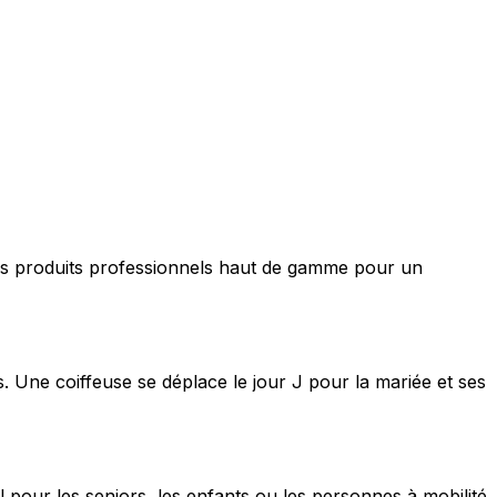
nt des produits professionnels haut de gamme pour un
s. Une coiffeuse se déplace le jour J pour la mariée et ses
 pour les seniors, les enfants ou les personnes à mobilité