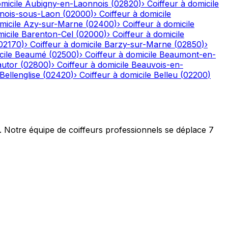
micile
Aubigny-en-Laonnois
(
02820
)
›
Coiffeur à domicile
nois-sous-Laon
(
02000
)
›
Coiffeur à domicile
micile
Azy-sur-Marne
(
02400
)
›
Coiffeur à domicile
icile
Barenton-Cel
(
02000
)
›
Coiffeur à domicile
02170
)
›
Coiffeur à domicile
Barzy-sur-Marne
(
02850
)
›
cile
Beaumé
(
02500
)
›
Coiffeur à domicile
Beaumont-en-
autor
(
02800
)
›
Coiffeur à domicile
Beauvois-en-
Bellenglise
(
02420
)
›
Coiffeur à domicile
Belleu
(
02200
)
t. Notre équipe de coiffeurs professionnels se déplace 7