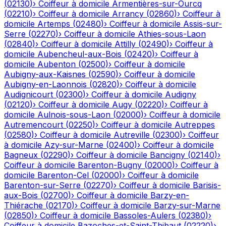
(
02130
)
›
Coiffeur à domicile
Armentières-sur-Ourcq
(
02210
)
›
Coiffeur à domicile
Arrancy
(
02860
)
›
Coiffeur à
domicile
Artemps
(
02480
)
›
Coiffeur à domicile
Assis-sur-
Serre
(
02270
)
›
Coiffeur à domicile
Athies-sous-Laon
(
02840
)
›
Coiffeur à domicile
Attilly
(
02490
)
›
Coiffeur à
domicile
Aubencheul-aux-Bois
(
02420
)
›
Coiffeur à
domicile
Aubenton
(
02500
)
›
Coiffeur à domicile
Aubigny-aux-Kaisnes
(
02590
)
›
Coiffeur à domicile
Aubigny-en-Laonnois
(
02820
)
›
Coiffeur à domicile
Audignicourt
(
02300
)
›
Coiffeur à domicile
Audigny
(
02120
)
›
Coiffeur à domicile
Augy
(
02220
)
›
Coiffeur à
domicile
Aulnois-sous-Laon
(
02000
)
›
Coiffeur à domicile
Autremencourt
(
02250
)
›
Coiffeur à domicile
Autreppes
(
02580
)
›
Coiffeur à domicile
Autreville
(
02300
)
›
Coiffeur
à domicile
Azy-sur-Marne
(
02400
)
›
Coiffeur à domicile
Bagneux
(
02290
)
›
Coiffeur à domicile
Bancigny
(
02140
)
›
Coiffeur à domicile
Barenton-Bugny
(
02000
)
›
Coiffeur à
domicile
Barenton-Cel
(
02000
)
›
Coiffeur à domicile
Barenton-sur-Serre
(
02270
)
›
Coiffeur à domicile
Barisis-
aux-Bois
(
02700
)
›
Coiffeur à domicile
Barzy-en-
Thiérache
(
02170
)
›
Coiffeur à domicile
Barzy-sur-Marne
(
02850
)
›
Coiffeur à domicile
Bassoles-Aulers
(
02380
)
›
Coiffeur à domicile
Bazoches-et-Saint-Thibaut
(
02220
)
›