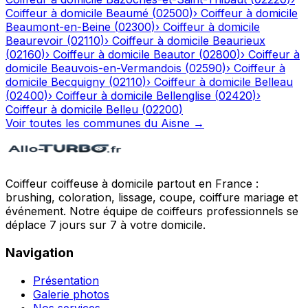
Coiffeur à domicile
Beaumé
(
02500
)
›
Coiffeur à domicile
Beaumont-en-Beine
(
02300
)
›
Coiffeur à domicile
Beaurevoir
(
02110
)
›
Coiffeur à domicile
Beaurieux
(
02160
)
›
Coiffeur à domicile
Beautor
(
02800
)
›
Coiffeur à
domicile
Beauvois-en-Vermandois
(
02590
)
›
Coiffeur à
domicile
Becquigny
(
02110
)
›
Coiffeur à domicile
Belleau
(
02400
)
›
Coiffeur à domicile
Bellenglise
(
02420
)
›
Coiffeur à domicile
Belleu
(
02200
)
Voir toutes les communes du
Aisne
→
Coiffeur coiffeuse à domicile partout en France :
brushing, coloration, lissage, coupe, coiffure mariage et
événement. Notre équipe de coiffeurs professionnels se
déplace 7 jours sur 7 à votre domicile.
Navigation
Présentation
Galerie photos
Nos services