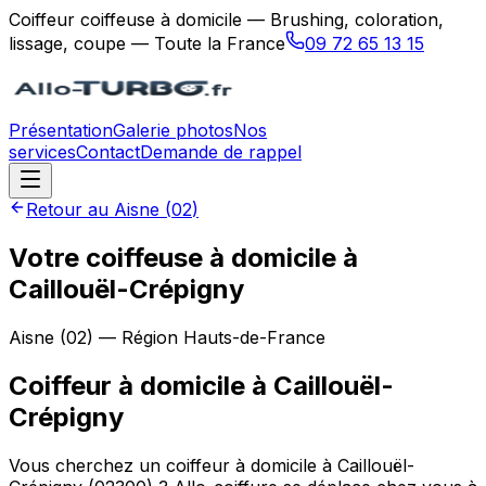
Coiffeur coiffeuse à domicile — Brushing, coloration,
lissage, coupe — Toute la France
09 72 65 13 15
Présentation
Galerie photos
Nos
services
Contact
Demande de rappel
Retour au
Aisne
(
02
)
Votre coiffeuse à domicile à
Caillouël-Crépigny
Aisne
(
02
) — Région
Hauts-de-France
Coiffeur à domicile
à
Caillouël-
Crépigny
Vous cherchez un coiffeur à domicile à Caillouël-