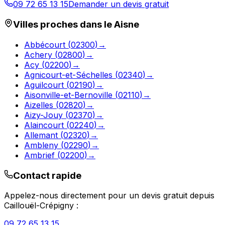
09 72 65 13 15
Demander un devis gratuit
Villes proches dans le
Aisne
Abbécourt
(
02300
)
→
Achery
(
02800
)
→
Acy
(
02200
)
→
Agnicourt-et-Séchelles
(
02340
)
→
Aguilcourt
(
02190
)
→
Aisonville-et-Bernoville
(
02110
)
→
Aizelles
(
02820
)
→
Aizy-Jouy
(
02370
)
→
Alaincourt
(
02240
)
→
Allemant
(
02320
)
→
Ambleny
(
02290
)
→
Ambrief
(
02200
)
→
Contact rapide
Appelez-nous directement pour un devis gratuit depuis
Caillouël-Crépigny
:
09 72 65 13 15