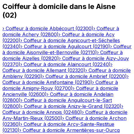
Coiffeur à domicile
dans le
Aisne
(
02
)
›
Coiffeur à domicile
Abbécourt
(
02300
)
›
Coiffeur à
domicile
Achery
(
02800
)
›
Coiffeur à domicile
Acy
(
02200
)
›
Coiffeur à domicile
Agnicourt-et-Séchelles
(
02340
)
›
Coiffeur à domicile
Aguilcourt
(
02190
)
›
Coiffeur
à domicile
Aisonville-et-Bernoville
(
02110
)
›
Coiffeur à
domicile
Aizelles
(
02820
)
›
Coiffeur à domicile
Aizy-Jouy
(
02370
)
›
Coiffeur à domicile
Alaincourt
(
02240
)
›
Coiffeur à domicile
Allemant
(
02320
)
›
Coiffeur à domicile
Ambleny
(
02290
)
›
Coiffeur à domicile
Ambrief
(
02200
)
›
Coiffeur à domicile
Amifontaine
(
02190
)
›
Coiffeur à
domicile
Amigny-Rouy
(
02700
)
›
Coiffeur à domicile
Ancienville
(
02600
)
›
Coiffeur à domicile
Andelain
(
02800
)
›
Coiffeur à domicile
Anguilcourt-le-Sart
(
02800
)
›
Coiffeur à domicile
Anizy-le-Grand
(
02320
)
›
Coiffeur à domicile
Annois
(
02480
)
›
Coiffeur à domicile
Any-Martin-Rieux
(
02500
)
›
Coiffeur à domicile
Archon
(
02360
)
›
Coiffeur à domicile
Arcy-Sainte-Restitue
(
02130
)
›
Coiffeur à domicile
Armentières-sur-Ourcq