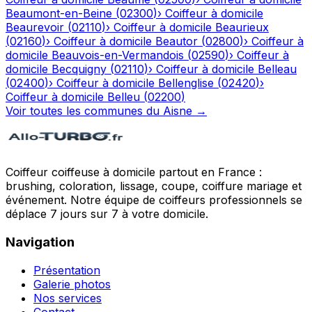
Beaumont-en-Beine
(
02300
)
›
Coiffeur à domicile
Beaurevoir
(
02110
)
›
Coiffeur à domicile
Beaurieux
(
02160
)
›
Coiffeur à domicile
Beautor
(
02800
)
›
Coiffeur à
domicile
Beauvois-en-Vermandois
(
02590
)
›
Coiffeur à
domicile
Becquigny
(
02110
)
›
Coiffeur à domicile
Belleau
(
02400
)
›
Coiffeur à domicile
Bellenglise
(
02420
)
›
Coiffeur à domicile
Belleu
(
02200
)
Voir toutes les communes du
Aisne
→
Coiffeur coiffeuse à domicile partout en France :
brushing, coloration, lissage, coupe, coiffure mariage et
événement. Notre équipe de coiffeurs professionnels se
déplace 7 jours sur 7 à votre domicile.
Navigation
Présentation
Galerie photos
Nos services
Contact