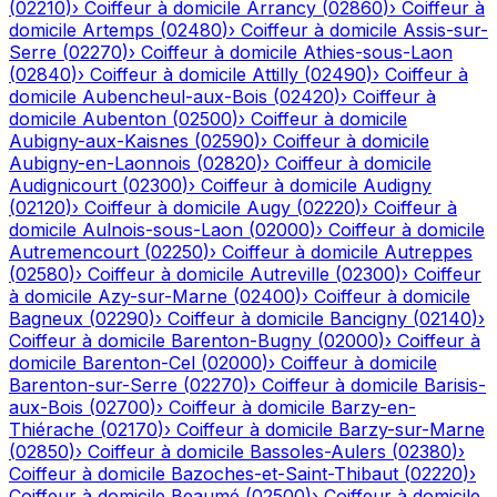
(
02210
)
›
Coiffeur à domicile
Arrancy
(
02860
)
›
Coiffeur à
domicile
Artemps
(
02480
)
›
Coiffeur à domicile
Assis-sur-
Serre
(
02270
)
›
Coiffeur à domicile
Athies-sous-Laon
(
02840
)
›
Coiffeur à domicile
Attilly
(
02490
)
›
Coiffeur à
domicile
Aubencheul-aux-Bois
(
02420
)
›
Coiffeur à
domicile
Aubenton
(
02500
)
›
Coiffeur à domicile
Aubigny-aux-Kaisnes
(
02590
)
›
Coiffeur à domicile
Aubigny-en-Laonnois
(
02820
)
›
Coiffeur à domicile
Audignicourt
(
02300
)
›
Coiffeur à domicile
Audigny
(
02120
)
›
Coiffeur à domicile
Augy
(
02220
)
›
Coiffeur à
domicile
Aulnois-sous-Laon
(
02000
)
›
Coiffeur à domicile
Autremencourt
(
02250
)
›
Coiffeur à domicile
Autreppes
(
02580
)
›
Coiffeur à domicile
Autreville
(
02300
)
›
Coiffeur
à domicile
Azy-sur-Marne
(
02400
)
›
Coiffeur à domicile
Bagneux
(
02290
)
›
Coiffeur à domicile
Bancigny
(
02140
)
›
Coiffeur à domicile
Barenton-Bugny
(
02000
)
›
Coiffeur à
domicile
Barenton-Cel
(
02000
)
›
Coiffeur à domicile
Barenton-sur-Serre
(
02270
)
›
Coiffeur à domicile
Barisis-
aux-Bois
(
02700
)
›
Coiffeur à domicile
Barzy-en-
Thiérache
(
02170
)
›
Coiffeur à domicile
Barzy-sur-Marne
(
02850
)
›
Coiffeur à domicile
Bassoles-Aulers
(
02380
)
›
Coiffeur à domicile
Bazoches-et-Saint-Thibaut
(
02220
)
›
Coiffeur à domicile
Beaumé
(
02500
)
›
Coiffeur à domicile