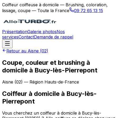
Coiffeur coiffeuse à domicile — Brushing, coloration,
lissage, coupe — Toute la France
09 72 65 13 15
Présentation
Galerie photos
Nos
services
Contact
Demande de rappel
Retour au
Aisne
(
02
)
Coupe, couleur et brushing à
domicile à Bucy-lès-Pierrepont
Aisne
(
02
) — Région
Hauts-de-France
Coiffeur à domicile
à
Bucy-lès-
Pierrepont
Vous cherchez un coiffeur à domicile à Bucy-lès-