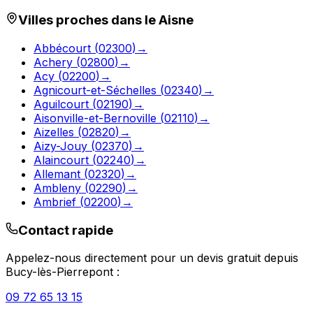
Villes proches dans le
Aisne
Abbécourt
(
02300
)
→
Achery
(
02800
)
→
Acy
(
02200
)
→
Agnicourt-et-Séchelles
(
02340
)
→
Aguilcourt
(
02190
)
→
Aisonville-et-Bernoville
(
02110
)
→
Aizelles
(
02820
)
→
Aizy-Jouy
(
02370
)
→
Alaincourt
(
02240
)
→
Allemant
(
02320
)
→
Ambleny
(
02290
)
→
Ambrief
(
02200
)
→
Contact rapide
Appelez-nous directement pour un devis gratuit depuis
Bucy-lès-Pierrepont
:
09 72 65 13 15