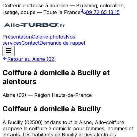
Coiffeur coiffeuse à domicile — Brushing, coloration,
lissage, coupe — Toute la France
09 72 65 13 15
Présentation
Galerie photos
Nos
services
Contact
Demande de rappel
Retour au
Aisne
(
02
)
Coiffure à domicile à Bucilly et
alentours
Aisne
(
02
) — Région
Hauts-de-France
Coiffeur à domicile
à
Bucilly
À Bucilly (02500) et dans tout le Aisne, Allo-coiffure
propose la coiffure à domicile pour femmes, hommes et
enfants. Les habitants de Bucilly et des alentours