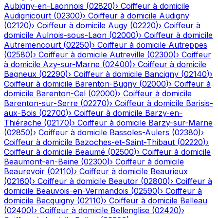
Aubigny-en-Laonnois
(
02820
)
›
Coiffeur à domicile
Audignicourt
(
02300
)
›
Coiffeur à domicile
Audigny
(
02120
)
›
Coiffeur à domicile
Augy
(
02220
)
›
Coiffeur à
domicile
Aulnois-sous-Laon
(
02000
)
›
Coiffeur à domicile
Autremencourt
(
02250
)
›
Coiffeur à domicile
Autreppes
(
02580
)
›
Coiffeur à domicile
Autreville
(
02300
)
›
Coiffeur
à domicile
Azy-sur-Marne
(
02400
)
›
Coiffeur à domicile
Bagneux
(
02290
)
›
Coiffeur à domicile
Bancigny
(
02140
)
›
Coiffeur à domicile
Barenton-Bugny
(
02000
)
›
Coiffeur à
domicile
Barenton-Cel
(
02000
)
›
Coiffeur à domicile
Barenton-sur-Serre
(
02270
)
›
Coiffeur à domicile
Barisis-
aux-Bois
(
02700
)
›
Coiffeur à domicile
Barzy-en-
Thiérache
(
02170
)
›
Coiffeur à domicile
Barzy-sur-Marne
(
02850
)
›
Coiffeur à domicile
Bassoles-Aulers
(
02380
)
›
Coiffeur à domicile
Bazoches-et-Saint-Thibaut
(
02220
)
›
Coiffeur à domicile
Beaumé
(
02500
)
›
Coiffeur à domicile
Beaumont-en-Beine
(
02300
)
›
Coiffeur à domicile
Beaurevoir
(
02110
)
›
Coiffeur à domicile
Beaurieux
(
02160
)
›
Coiffeur à domicile
Beautor
(
02800
)
›
Coiffeur à
domicile
Beauvois-en-Vermandois
(
02590
)
›
Coiffeur à
domicile
Becquigny
(
02110
)
›
Coiffeur à domicile
Belleau
(
02400
)
›
Coiffeur à domicile
Bellenglise
(
02420
)
›