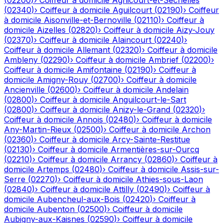
(
02200
)
›
Coiffeur à domicile
Agnicourt-et-Séchelles
(
02340
)
›
Coiffeur à domicile
Aguilcourt
(
02190
)
›
Coiffeur
à domicile
Aisonville-et-Bernoville
(
02110
)
›
Coiffeur à
domicile
Aizelles
(
02820
)
›
Coiffeur à domicile
Aizy-Jouy
(
02370
)
›
Coiffeur à domicile
Alaincourt
(
02240
)
›
Coiffeur à domicile
Allemant
(
02320
)
›
Coiffeur à domicile
Ambleny
(
02290
)
›
Coiffeur à domicile
Ambrief
(
02200
)
›
Coiffeur à domicile
Amifontaine
(
02190
)
›
Coiffeur à
domicile
Amigny-Rouy
(
02700
)
›
Coiffeur à domicile
Ancienville
(
02600
)
›
Coiffeur à domicile
Andelain
(
02800
)
›
Coiffeur à domicile
Anguilcourt-le-Sart
(
02800
)
›
Coiffeur à domicile
Anizy-le-Grand
(
02320
)
›
Coiffeur à domicile
Annois
(
02480
)
›
Coiffeur à domicile
Any-Martin-Rieux
(
02500
)
›
Coiffeur à domicile
Archon
(
02360
)
›
Coiffeur à domicile
Arcy-Sainte-Restitue
(
02130
)
›
Coiffeur à domicile
Armentières-sur-Ourcq
(
02210
)
›
Coiffeur à domicile
Arrancy
(
02860
)
›
Coiffeur à
domicile
Artemps
(
02480
)
›
Coiffeur à domicile
Assis-sur-
Serre
(
02270
)
›
Coiffeur à domicile
Athies-sous-Laon
(
02840
)
›
Coiffeur à domicile
Attilly
(
02490
)
›
Coiffeur à
domicile
Aubencheul-aux-Bois
(
02420
)
›
Coiffeur à
domicile
Aubenton
(
02500
)
›
Coiffeur à domicile
Aubigny-aux-Kaisnes
(
02590
)
›
Coiffeur à domicile