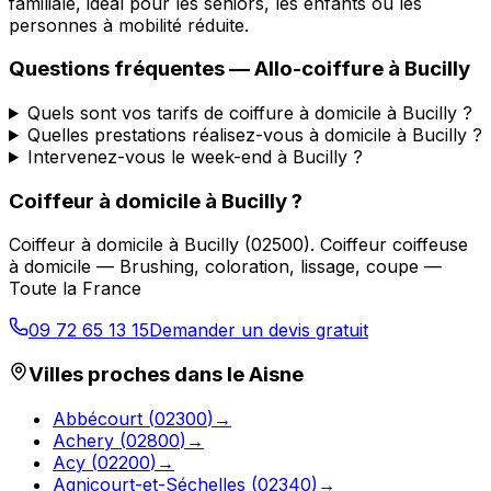
familiale, idéal pour les seniors, les enfants ou les
personnes à mobilité réduite.
Questions fréquentes —
Allo-coiffure
à
Bucilly
Quels sont vos tarifs de coiffure à domicile à Bucilly ?
Quelles prestations réalisez-vous à domicile à Bucilly ?
Intervenez-vous le week-end à Bucilly ?
Coiffeur à domicile
à
Bucilly
?
Coiffeur à domicile
à
Bucilly
(
02500
).
Coiffeur coiffeuse
à domicile — Brushing, coloration, lissage, coupe —
Toute la France
09 72 65 13 15
Demander un devis gratuit
Villes proches dans le
Aisne
Abbécourt
(
02300
)
→
Achery
(
02800
)
→
Acy
(
02200
)
→
Agnicourt-et-Séchelles
(
02340
)
→