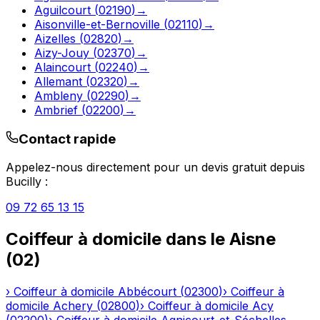
Aguilcourt
(
02190
)
→
Aisonville-et-Bernoville
(
02110
)
→
Aizelles
(
02820
)
→
Aizy-Jouy
(
02370
)
→
Alaincourt
(
02240
)
→
Allemant
(
02320
)
→
Ambleny
(
02290
)
→
Ambrief
(
02200
)
→
Contact rapide
Appelez-nous directement pour un devis gratuit depuis
Bucilly
:
09 72 65 13 15
Coiffeur à domicile
dans le
Aisne
(
02
)
›
Coiffeur à domicile
Abbécourt
(
02300
)
›
Coiffeur à
domicile
Achery
(
02800
)
›
Coiffeur à domicile
Acy