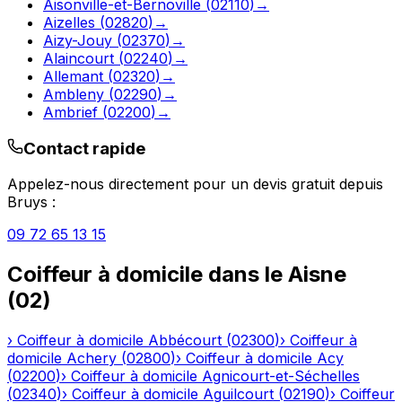
Aisonville-et-Bernoville
(
02110
)
→
Aizelles
(
02820
)
→
Aizy-Jouy
(
02370
)
→
Alaincourt
(
02240
)
→
Allemant
(
02320
)
→
Ambleny
(
02290
)
→
Ambrief
(
02200
)
→
Contact rapide
Appelez-nous directement pour un devis gratuit depuis
Bruys
:
09 72 65 13 15
Coiffeur à domicile
dans le
Aisne
(
02
)
›
Coiffeur à domicile
Abbécourt
(
02300
)
›
Coiffeur à
domicile
Achery
(
02800
)
›
Coiffeur à domicile
Acy
(
02200
)
›
Coiffeur à domicile
Agnicourt-et-Séchelles
(
02340
)
›
Coiffeur à domicile
Aguilcourt
(
02190
)
›
Coiffeur