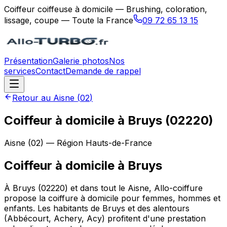
Coiffeur coiffeuse à domicile — Brushing, coloration,
lissage, coupe — Toute la France
09 72 65 13 15
Présentation
Galerie photos
Nos
services
Contact
Demande de rappel
Retour au
Aisne
(
02
)
Coiffeur à domicile à Bruys (02220)
Aisne
(
02
) — Région
Hauts-de-France
Coiffeur à domicile
à
Bruys
À Bruys (02220) et dans tout le Aisne, Allo-coiffure
propose la coiffure à domicile pour femmes, hommes et
enfants. Les habitants de Bruys et des alentours
(Abbécourt, Achery, Acy) profitent d'une prestation