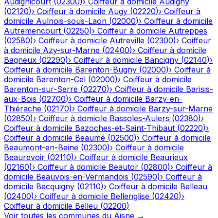
Audignicourt
(
02300
)
›
Coiffeur à domicile
Audigny
(
02120
)
›
Coiffeur à domicile
Augy
(
02220
)
›
Coiffeur à
domicile
Aulnois-sous-Laon
(
02000
)
›
Coiffeur à domicile
Autremencourt
(
02250
)
›
Coiffeur à domicile
Autreppes
(
02580
)
›
Coiffeur à domicile
Autreville
(
02300
)
›
Coiffeur
à domicile
Azy-sur-Marne
(
02400
)
›
Coiffeur à domicile
Bagneux
(
02290
)
›
Coiffeur à domicile
Bancigny
(
02140
)
›
Coiffeur à domicile
Barenton-Bugny
(
02000
)
›
Coiffeur à
domicile
Barenton-Cel
(
02000
)
›
Coiffeur à domicile
Barenton-sur-Serre
(
02270
)
›
Coiffeur à domicile
Barisis-
aux-Bois
(
02700
)
›
Coiffeur à domicile
Barzy-en-
Thiérache
(
02170
)
›
Coiffeur à domicile
Barzy-sur-Marne
(
02850
)
›
Coiffeur à domicile
Bassoles-Aulers
(
02380
)
›
Coiffeur à domicile
Bazoches-et-Saint-Thibaut
(
02220
)
›
Coiffeur à domicile
Beaumé
(
02500
)
›
Coiffeur à domicile
Beaumont-en-Beine
(
02300
)
›
Coiffeur à domicile
Beaurevoir
(
02110
)
›
Coiffeur à domicile
Beaurieux
(
02160
)
›
Coiffeur à domicile
Beautor
(
02800
)
›
Coiffeur à
domicile
Beauvois-en-Vermandois
(
02590
)
›
Coiffeur à
domicile
Becquigny
(
02110
)
›
Coiffeur à domicile
Belleau
(
02400
)
›
Coiffeur à domicile
Bellenglise
(
02420
)
›
Coiffeur à domicile
Belleu
(
02200
)
Voir toutes les communes du
Aisne
→