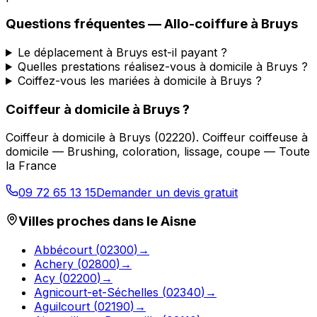
Questions fréquentes —
Allo-coiffure
à
Bruys
Le déplacement à Bruys est-il payant ?
Quelles prestations réalisez-vous à domicile à Bruys ?
Coiffez-vous les mariées à domicile à Bruys ?
Coiffeur à domicile
à
Bruys
?
Coiffeur à domicile
à
Bruys
(
02220
).
Coiffeur coiffeuse à
domicile — Brushing, coloration, lissage, coupe — Toute
la France
09 72 65 13 15
Demander un devis gratuit
Villes proches dans le
Aisne
Abbécourt
(
02300
)
→
Achery
(
02800
)
→
Acy
(
02200
)
→
Agnicourt-et-Séchelles
(
02340
)
→
Aguilcourt
(
02190
)
→