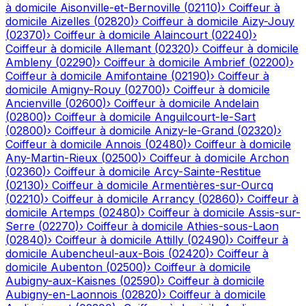
à domicile
Aisonville-et-Bernoville
(
02110
)
›
Coiffeur à
domicile
Aizelles
(
02820
)
›
Coiffeur à domicile
Aizy-Jouy
(
02370
)
›
Coiffeur à domicile
Alaincourt
(
02240
)
›
Coiffeur à domicile
Allemant
(
02320
)
›
Coiffeur à domicile
Ambleny
(
02290
)
›
Coiffeur à domicile
Ambrief
(
02200
)
›
Coiffeur à domicile
Amifontaine
(
02190
)
›
Coiffeur à
domicile
Amigny-Rouy
(
02700
)
›
Coiffeur à domicile
Ancienville
(
02600
)
›
Coiffeur à domicile
Andelain
(
02800
)
›
Coiffeur à domicile
Anguilcourt-le-Sart
(
02800
)
›
Coiffeur à domicile
Anizy-le-Grand
(
02320
)
›
Coiffeur à domicile
Annois
(
02480
)
›
Coiffeur à domicile
Any-Martin-Rieux
(
02500
)
›
Coiffeur à domicile
Archon
(
02360
)
›
Coiffeur à domicile
Arcy-Sainte-Restitue
(
02130
)
›
Coiffeur à domicile
Armentières-sur-Ourcq
(
02210
)
›
Coiffeur à domicile
Arrancy
(
02860
)
›
Coiffeur à
domicile
Artemps
(
02480
)
›
Coiffeur à domicile
Assis-sur-
Serre
(
02270
)
›
Coiffeur à domicile
Athies-sous-Laon
(
02840
)
›
Coiffeur à domicile
Attilly
(
02490
)
›
Coiffeur à
domicile
Aubencheul-aux-Bois
(
02420
)
›
Coiffeur à
domicile
Aubenton
(
02500
)
›
Coiffeur à domicile
Aubigny-aux-Kaisnes
(
02590
)
›
Coiffeur à domicile
Aubigny-en-Laonnois
(
02820
)
›
Coiffeur à domicile