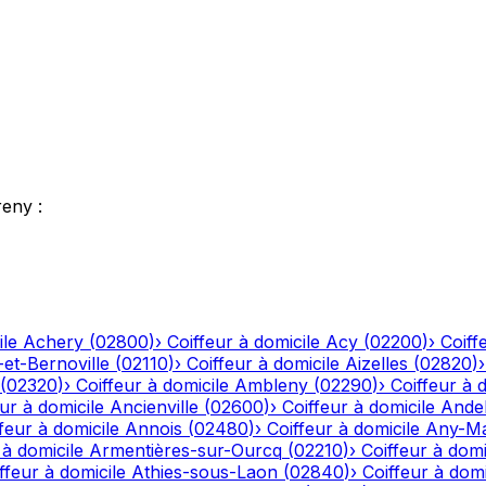
reny
:
ile
Achery
(
02800
)
›
Coiffeur à domicile
Acy
(
02200
)
›
Coiff
-et-Bernoville
(
02110
)
›
Coiffeur à domicile
Aizelles
(
02820
)
(
02320
)
›
Coiffeur à domicile
Ambleny
(
02290
)
›
Coiffeur à 
ur à domicile
Ancienville
(
02600
)
›
Coiffeur à domicile
Andel
feur à domicile
Annois
(
02480
)
›
Coiffeur à domicile
Any-Ma
 à domicile
Armentières-sur-Ourcq
(
02210
)
›
Coiffeur à domi
ffeur à domicile
Athies-sous-Laon
(
02840
)
›
Coiffeur à domi