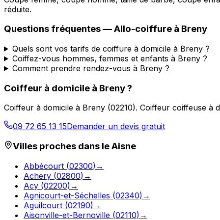
réduite.
Questions fréquentes —
Allo-coiffure
à
Breny
Quels sont vos tarifs de coiffure à domicile à Breny ?
Coiffez-vous hommes, femmes et enfants à Breny ?
Comment prendre rendez-vous à Breny ?
Coiffeur à domicile
à
Breny
?
Coiffeur à domicile
à
Breny
(
02210
).
Coiffeur coiffeuse à 
09 72 65 13 15
Demander un devis gratuit
Villes proches dans le
Aisne
Abbécourt
(
02300
)
→
Achery
(
02800
)
→
Acy
(
02200
)
→
Agnicourt-et-Séchelles
(
02340
)
→
Aguilcourt
(
02190
)
→
Aisonville-et-Bernoville
(
02110
)
→