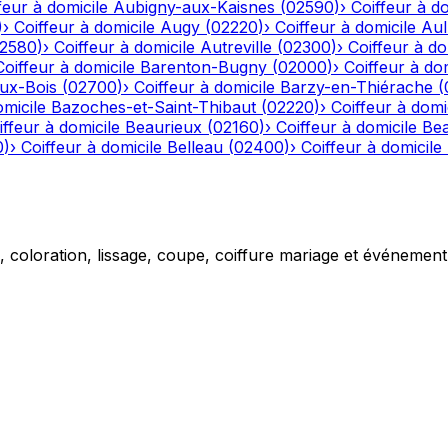
feur à domicile
Aubigny-aux-Kaisnes
(
02590
)
›
Coiffeur à do
)
›
Coiffeur à domicile
Augy
(
02220
)
›
Coiffeur à domicile
Aul
2580
)
›
Coiffeur à domicile
Autreville
(
02300
)
›
Coiffeur à do
Coiffeur à domicile
Barenton-Bugny
(
02000
)
›
Coiffeur à dom
aux-Bois
(
02700
)
›
Coiffeur à domicile
Barzy-en-Thiérache
(
omicile
Bazoches-et-Saint-Thibaut
(
02220
)
›
Coiffeur à domi
iffeur à domicile
Beaurieux
(
02160
)
›
Coiffeur à domicile
Be
0
)
›
Coiffeur à domicile
Belleau
(
02400
)
›
Coiffeur à domicile
g, coloration, lissage, coupe, coiffure mariage et événemen