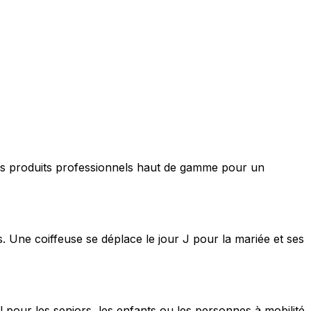
nt des produits professionnels haut de gamme pour un
s. Une coiffeuse se déplace le jour J pour la mariée et ses
 pour les seniors, les enfants ou les personnes à mobilité