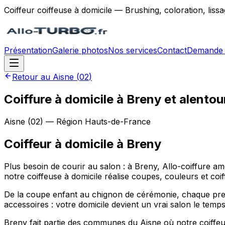
Coiffeur coiffeuse à domicile — Brushing, coloration, lis
Présentation
Galerie photos
Nos services
Contact
Demande 
Retour au
Aisne
(
02
)
Coiffure à domicile à Breny et alentou
Aisne
(
02
) — Région
Hauts-de-France
Coiffeur à domicile
à
Breny
Plus besoin de courir au salon : à Breny, Allo-coiffure
notre coiffeuse à domicile réalise coupes, couleurs et coi
De la coupe enfant au chignon de cérémonie, chaque prest
accessoires : votre domicile devient un vrai salon le tem
Breny fait partie des communes du Aisne où notre coiffeus