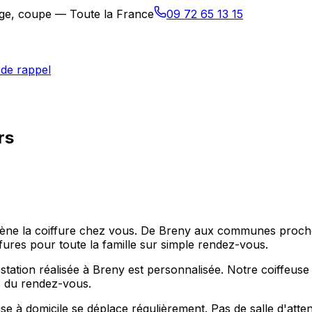
sage, coupe — Toute la France
09 72 65 13 15
de rappel
rs
 amène la coiffure chez vous. De Breny aux communes proc
ffures pour toute la famille sur simple rendez-vous.
ation réalisée à Breny est personnalisée. Notre coiffeuse
ps du rendez-vous.
e à domicile se déplace régulièrement. Pas de salle d'atten