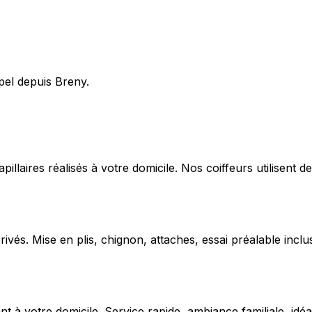
pel depuis Breny.
capillaires réalisés à votre domicile. Nos coiffeurs utilise
ivés. Mise en plis, chignon, attaches, essai préalable inclu
 votre domicile. Service rapide, ambiance familiale, idéal