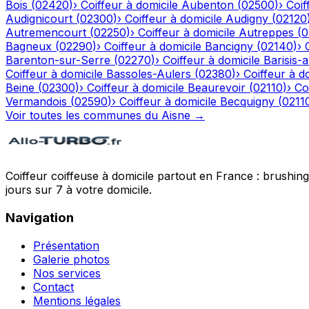
Bois
(
02420
)
›
Coiffeur à domicile
Aubenton
(
02500
)
›
Coif
Audignicourt
(
02300
)
›
Coiffeur à domicile
Audigny
(
02120
Autremencourt
(
02250
)
›
Coiffeur à domicile
Autreppes
(
0
Bagneux
(
02290
)
›
Coiffeur à domicile
Bancigny
(
02140
)
›
Barenton-sur-Serre
(
02270
)
›
Coiffeur à domicile
Barisis-
Coiffeur à domicile
Bassoles-Aulers
(
02380
)
›
Coiffeur à d
Beine
(
02300
)
›
Coiffeur à domicile
Beaurevoir
(
02110
)
›
Co
Vermandois
(
02590
)
›
Coiffeur à domicile
Becquigny
(
0211
Voir toutes les communes du
Aisne
→
Coiffeur coiffeuse à domicile partout en France : brushin
jours sur 7 à votre domicile.
Navigation
Présentation
Galerie photos
Nos services
Contact
Mentions légales