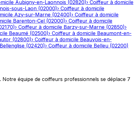
micile
Aubigny-en-Laonnois
(
02820
)
›
Coiffeur à domicile
nois-sous-Laon
(
02000
)
›
Coiffeur à domicile
micile
Azy-sur-Marne
(
02400
)
›
Coiffeur à domicile
icile
Barenton-Cel
(
02000
)
›
Coiffeur à domicile
02170
)
›
Coiffeur à domicile
Barzy-sur-Marne
(
02850
)
›
cile
Beaumé
(
02500
)
›
Coiffeur à domicile
Beaumont-en-
autor
(
02800
)
›
Coiffeur à domicile
Beauvois-en-
Bellenglise
(
02420
)
›
Coiffeur à domicile
Belleu
(
02200
)
t. Notre équipe de coiffeurs professionnels se déplace 7