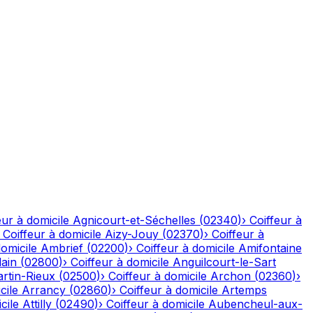
eur à domicile
Agnicourt-et-Séchelles
(
02340
)
›
Coiffeur à
›
Coiffeur à domicile
Aizy-Jouy
(
02370
)
›
Coiffeur à
domicile
Ambrief
(
02200
)
›
Coiffeur à domicile
Amifontaine
ain
(
02800
)
›
Coiffeur à domicile
Anguilcourt-le-Sart
rtin-Rieux
(
02500
)
›
Coiffeur à domicile
Archon
(
02360
)
›
cile
Arrancy
(
02860
)
›
Coiffeur à domicile
Artemps
cile
Attilly
(
02490
)
›
Coiffeur à domicile
Aubencheul-aux-