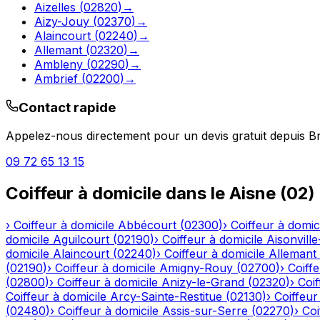
Aizelles
(
02820
)
→
Aizy-Jouy
(
02370
)
→
Alaincourt
(
02240
)
→
Allemant
(
02320
)
→
Ambleny
(
02290
)
→
Ambrief
(
02200
)
→
Contact rapide
Appelez-nous directement pour un devis gratuit depuis
B
09 72 65 13 15
Coiffeur à domicile
dans le
Aisne
(
02
)
›
Coiffeur à domicile
Abbécourt
(
02300
)
›
Coiffeur à domic
domicile
Aguilcourt
(
02190
)
›
Coiffeur à domicile
Aisonville
domicile
Alaincourt
(
02240
)
›
Coiffeur à domicile
Allemant
(
02190
)
›
Coiffeur à domicile
Amigny-Rouy
(
02700
)
›
Coiffe
(
02800
)
›
Coiffeur à domicile
Anizy-le-Grand
(
02320
)
›
Coif
Coiffeur à domicile
Arcy-Sainte-Restitue
(
02130
)
›
Coiffeur
(
02480
)
›
Coiffeur à domicile
Assis-sur-Serre
(
02270
)
›
Coi