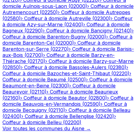
(
02120
)
›
Coiffeur à domicile
Augy
(
02220
)
›
Coiffeur à
domicile
Aulnois-sous-Laon
(
02000
)
›
Coiffeur à domicile
Autremencourt
(
02250
)
›
Coiffeur à domicile
Autreppes
(
02580
)
›
Coiffeur à domicile
Autreville
(
02300
)
›
Coiffeur
à domicile
Azy-sur-Marne
(
02400
)
›
Coiffeur à domicile
Bagneux
(
02290
)
›
Coiffeur à domicile
Bancigny
(
02140
)
›
Coiffeur à domicile
Barenton-Bugny
(
02000
)
›
Coiffeur à
domicile
Barenton-Cel
(
02000
)
›
Coiffeur à domicile
Barenton-sur-Serre
(
02270
)
›
Coiffeur à domicile
Barisis-
aux-Bois
(
02700
)
›
Coiffeur à domicile
Barzy-en-
Thiérache
(
02170
)
›
Coiffeur à domicile
Barzy-sur-Marne
(
02850
)
›
Coiffeur à domicile
Bassoles-Aulers
(
02380
)
›
Coiffeur à domicile
Bazoches-et-Saint-Thibaut
(
02220
)
›
Coiffeur à domicile
Beaumé
(
02500
)
›
Coiffeur à domicile
Beaumont-en-Beine
(
02300
)
›
Coiffeur à domicile
Beaurevoir
(
02110
)
›
Coiffeur à domicile
Beaurieux
(
02160
)
›
Coiffeur à domicile
Beautor
(
02800
)
›
Coiffeur à
domicile
Beauvois-en-Vermandois
(
02590
)
›
Coiffeur à
domicile
Becquigny
(
02110
)
›
Coiffeur à domicile
Belleau
(
02400
)
›
Coiffeur à domicile
Bellenglise
(
02420
)
›
Coiffeur à domicile
Belleu
(
02200
)
Voir toutes les communes du
Aisne
→