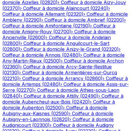
domicile
Aizelles
(
02820
)
›
Coiffeur à domicile
Aizy-Jouy
(
02370
)
›
Coiffeur à domicile
Alaincourt
(
02240
)
›
Coiffeur à domicile
Allemant
(
02320
)
›
Coiffeur à domicile
Ambleny
(
02290
)
›
Coiffeur à domicile
Ambrief
(
02200
)
›
Coiffeur à domicile
Amifontaine
(
02190
)
›
Coiffeur à
domicile
Amigny-Rouy
(
02700
)
›
Coiffeur à domicile
Ancienville
(
02600
)
›
Coiffeur à domicile
Andelain
(
02800
)
›
Coiffeur à domicile
Anguilcourt-le-Sart
(
02800
)
›
Coiffeur à domicile
Anizy-le-Grand
(
02320
)
›
Coiffeur à domicile
Annois
(
02480
)
›
Coiffeur à domicile
Any-Martin-Rieux
(
02500
)
›
Coiffeur à domicile
Archon
(
02360
)
›
Coiffeur à domicile
Arcy-Sainte-Restitue
(
02130
)
›
Coiffeur à domicile
Armentières-sur-Ourcq
(
02210
)
›
Coiffeur à domicile
Arrancy
(
02860
)
›
Coiffeur à
domicile
Artemps
(
02480
)
›
Coiffeur à domicile
Assis-sur-
Serre
(
02270
)
›
Coiffeur à domicile
Athies-sous-Laon
(
02840
)
›
Coiffeur à domicile
Attilly
(
02490
)
›
Coiffeur à
domicile
Aubencheul-aux-Bois
(
02420
)
›
Coiffeur à
domicile
Aubenton
(
02500
)
›
Coiffeur à domicile
Aubigny-aux-Kaisnes
(
02590
)
›
Coiffeur à domicile
Aubigny-en-Laonnois
(
02820
)
›
Coiffeur à domicile
Audignicourt
(
02300
)
›
Coiffeur à domicile
Audigny