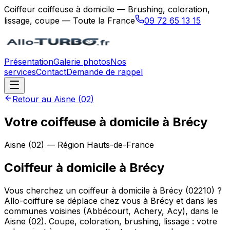
Coiffeur coiffeuse à domicile — Brushing, coloration,
lissage, coupe — Toute la France
09 72 65 13 15
Présentation
Galerie photos
Nos
services
Contact
Demande de rappel
Retour au
Aisne
(
02
)
Votre coiffeuse à domicile à Brécy
Aisne
(
02
) — Région
Hauts-de-France
Coiffeur à domicile
à
Brécy
Vous cherchez un coiffeur à domicile à Brécy (02210) ?
Allo-coiffure se déplace chez vous à Brécy et dans les
communes voisines (Abbécourt, Achery, Acy), dans le
Aisne (02). Coupe, coloration, brushing, lissage : votre