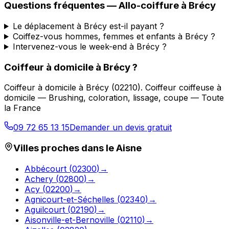
Questions fréquentes —
Allo-coiffure
à
Brécy
Le déplacement à Brécy est-il payant ?
Coiffez-vous hommes, femmes et enfants à Brécy ?
Intervenez-vous le week-end à Brécy ?
Coiffeur à domicile
à
Brécy
?
Coiffeur à domicile
à
Brécy
(
02210
).
Coiffeur coiffeuse à
domicile — Brushing, coloration, lissage, coupe — Toute
la France
09 72 65 13 15
Demander un devis gratuit
Villes proches dans le
Aisne
Abbécourt
(
02300
)
→
Achery
(
02800
)
→
Acy
(
02200
)
→
Agnicourt-et-Séchelles
(
02340
)
→
Aguilcourt
(
02190
)
→
Aisonville-et-Bernoville
(
02110
)
→