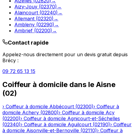
Aizelles
(
02820
)
→
Aizy-Jouy
(
02370
)
→
Alaincourt
(
02240
)
→
Allemant
(
02320
)
→
Ambleny
(
02290
)
→
Ambrief
(
02200
)
→
Contact rapide
Appelez-nous directement pour un devis gratuit depuis
Brécy
:
09 72 65 13 15
Coiffeur à domicile
dans le
Aisne
(
02
)
›
Coiffeur à domicile
Abbécourt
(
02300
)
›
Coiffeur à
domicile
Achery
(
02800
)
›
Coiffeur à domicile
Acy
(
02200
)
›
Coiffeur à domicile
Agnicourt-et-Séchelles
(
02340
)
›
Coiffeur à domicile
Aguilcourt
(
02190
)
›
Coiffeur
à domicile
Aisonville-et-Bernoville
(
02110
)
›
Coiffeur à