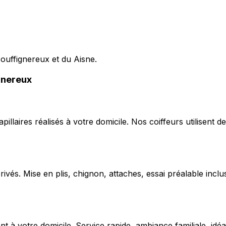
Bouffignereux et du Aisne.
gnereux
capillaires réalisés à votre domicile. Nos coiffeurs utilise
ivés. Mise en plis, chignon, attaches, essai préalable inclu
 votre domicile. Service rapide, ambiance familiale, idéal