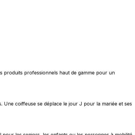
nt des produits professionnels haut de gamme pour un
s. Une coiffeuse se déplace le jour J pour la mariée et ses
 pour les seniors, les enfants ou les personnes à mobilité