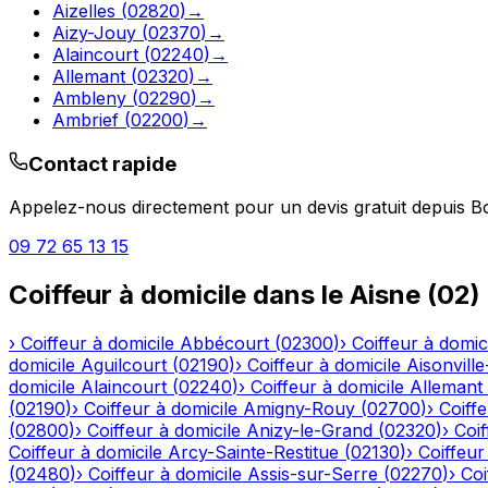
Aizelles
(
02820
)
→
Aizy-Jouy
(
02370
)
→
Alaincourt
(
02240
)
→
Allemant
(
02320
)
→
Ambleny
(
02290
)
→
Ambrief
(
02200
)
→
Contact rapide
Appelez-nous directement pour un devis gratuit depuis
B
09 72 65 13 15
Coiffeur à domicile
dans le
Aisne
(
02
)
›
Coiffeur à domicile
Abbécourt
(
02300
)
›
Coiffeur à domic
domicile
Aguilcourt
(
02190
)
›
Coiffeur à domicile
Aisonville
domicile
Alaincourt
(
02240
)
›
Coiffeur à domicile
Allemant
(
02190
)
›
Coiffeur à domicile
Amigny-Rouy
(
02700
)
›
Coiffe
(
02800
)
›
Coiffeur à domicile
Anizy-le-Grand
(
02320
)
›
Coif
Coiffeur à domicile
Arcy-Sainte-Restitue
(
02130
)
›
Coiffeur
(
02480
)
›
Coiffeur à domicile
Assis-sur-Serre
(
02270
)
›
Coi