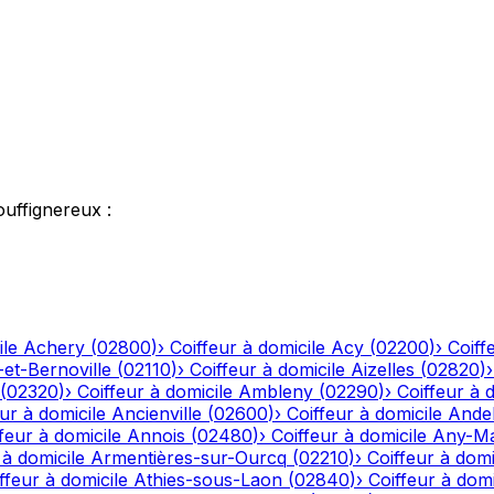
ouffignereux
:
ile
Achery
(
02800
)
›
Coiffeur à domicile
Acy
(
02200
)
›
Coiff
-et-Bernoville
(
02110
)
›
Coiffeur à domicile
Aizelles
(
02820
)
(
02320
)
›
Coiffeur à domicile
Ambleny
(
02290
)
›
Coiffeur à 
ur à domicile
Ancienville
(
02600
)
›
Coiffeur à domicile
Andel
feur à domicile
Annois
(
02480
)
›
Coiffeur à domicile
Any-Ma
 à domicile
Armentières-sur-Ourcq
(
02210
)
›
Coiffeur à domi
ffeur à domicile
Athies-sous-Laon
(
02840
)
›
Coiffeur à domi