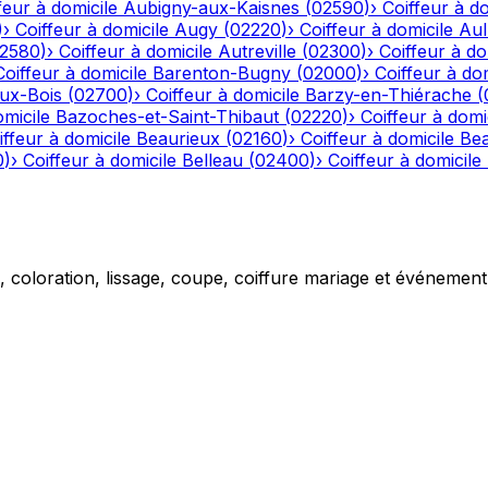
feur à domicile
Aubigny-aux-Kaisnes
(
02590
)
›
Coiffeur à do
)
›
Coiffeur à domicile
Augy
(
02220
)
›
Coiffeur à domicile
Aul
2580
)
›
Coiffeur à domicile
Autreville
(
02300
)
›
Coiffeur à do
Coiffeur à domicile
Barenton-Bugny
(
02000
)
›
Coiffeur à dom
aux-Bois
(
02700
)
›
Coiffeur à domicile
Barzy-en-Thiérache
(
omicile
Bazoches-et-Saint-Thibaut
(
02220
)
›
Coiffeur à domi
iffeur à domicile
Beaurieux
(
02160
)
›
Coiffeur à domicile
Be
0
)
›
Coiffeur à domicile
Belleau
(
02400
)
›
Coiffeur à domicile
g, coloration, lissage, coupe, coiffure mariage et événemen