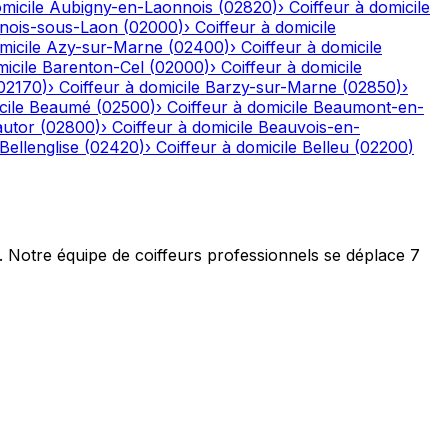
micile
Aubigny-en-Laonnois
(
02820
)
›
Coiffeur à domicile
nois-sous-Laon
(
02000
)
›
Coiffeur à domicile
micile
Azy-sur-Marne
(
02400
)
›
Coiffeur à domicile
icile
Barenton-Cel
(
02000
)
›
Coiffeur à domicile
02170
)
›
Coiffeur à domicile
Barzy-sur-Marne
(
02850
)
›
cile
Beaumé
(
02500
)
›
Coiffeur à domicile
Beaumont-en-
autor
(
02800
)
›
Coiffeur à domicile
Beauvois-en-
Bellenglise
(
02420
)
›
Coiffeur à domicile
Belleu
(
02200
)
t. Notre équipe de coiffeurs professionnels se déplace 7