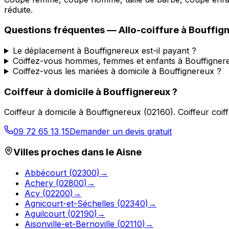
réduite.
Questions fréquentes —
Allo-coiffure
à
Bouffig
Le déplacement à Bouffignereux est-il payant ?
Coiffez-vous hommes, femmes et enfants à Bouffigner
Coiffez-vous les mariées à domicile à Bouffignereux ?
Coiffeur à domicile
à
Bouffignereux
?
Coiffeur à domicile
à
Bouffignereux
(
02160
).
Coiffeur coif
09 72 65 13 15
Demander un devis gratuit
Villes proches dans le
Aisne
Abbécourt
(
02300
)
→
Achery
(
02800
)
→
Acy
(
02200
)
→
Agnicourt-et-Séchelles
(
02340
)
→
Aguilcourt
(
02190
)
→
Aisonville-et-Bernoville
(
02110
)
→