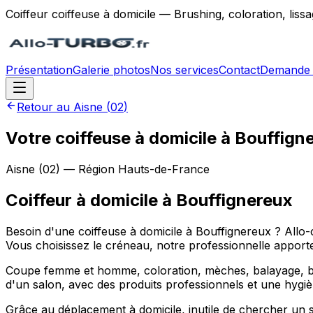
Coiffeur coiffeuse à domicile — Brushing, coloration, lis
Présentation
Galerie photos
Nos services
Contact
Demande 
Retour au
Aisne
(
02
)
Votre coiffeuse à domicile à Bouffign
Aisne
(
02
) — Région
Hauts-de-France
Coiffeur à domicile
à
Bouffignereux
Besoin d'une coiffeuse à domicile à Bouffignereux ? Allo-
Vous choisissez le créneau, notre professionnelle apporte 
Coupe femme et homme, coloration, mèches, balayage, brus
d'un salon, avec des produits professionnels et une hygiè
Grâce au déplacement à domicile, inutile de chercher un 