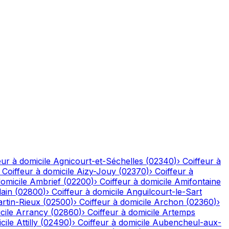
eur à domicile
Agnicourt-et-Séchelles
(
02340
)
›
Coiffeur à
›
Coiffeur à domicile
Aizy-Jouy
(
02370
)
›
Coiffeur à
domicile
Ambrief
(
02200
)
›
Coiffeur à domicile
Amifontaine
ain
(
02800
)
›
Coiffeur à domicile
Anguilcourt-le-Sart
rtin-Rieux
(
02500
)
›
Coiffeur à domicile
Archon
(
02360
)
›
cile
Arrancy
(
02860
)
›
Coiffeur à domicile
Artemps
cile
Attilly
(
02490
)
›
Coiffeur à domicile
Aubencheul-aux-