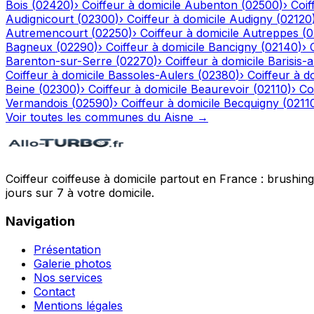
Bois
(
02420
)
›
Coiffeur à domicile
Aubenton
(
02500
)
›
Coif
Audignicourt
(
02300
)
›
Coiffeur à domicile
Audigny
(
02120
Autremencourt
(
02250
)
›
Coiffeur à domicile
Autreppes
(
0
Bagneux
(
02290
)
›
Coiffeur à domicile
Bancigny
(
02140
)
›
Barenton-sur-Serre
(
02270
)
›
Coiffeur à domicile
Barisis-
Coiffeur à domicile
Bassoles-Aulers
(
02380
)
›
Coiffeur à d
Beine
(
02300
)
›
Coiffeur à domicile
Beaurevoir
(
02110
)
›
Co
Vermandois
(
02590
)
›
Coiffeur à domicile
Becquigny
(
0211
Voir toutes les communes du
Aisne
→
Coiffeur coiffeuse à domicile partout en France : brushin
jours sur 7 à votre domicile.
Navigation
Présentation
Galerie photos
Nos services
Contact
Mentions légales