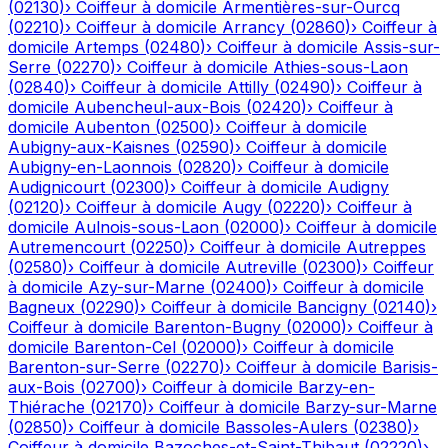
(
02130
)
›
Coiffeur à domicile
Armentières-sur-Ourcq
(
02210
)
›
Coiffeur à domicile
Arrancy
(
02860
)
›
Coiffeur à
domicile
Artemps
(
02480
)
›
Coiffeur à domicile
Assis-sur-
Serre
(
02270
)
›
Coiffeur à domicile
Athies-sous-Laon
(
02840
)
›
Coiffeur à domicile
Attilly
(
02490
)
›
Coiffeur à
domicile
Aubencheul-aux-Bois
(
02420
)
›
Coiffeur à
domicile
Aubenton
(
02500
)
›
Coiffeur à domicile
Aubigny-aux-Kaisnes
(
02590
)
›
Coiffeur à domicile
Aubigny-en-Laonnois
(
02820
)
›
Coiffeur à domicile
Audignicourt
(
02300
)
›
Coiffeur à domicile
Audigny
(
02120
)
›
Coiffeur à domicile
Augy
(
02220
)
›
Coiffeur à
domicile
Aulnois-sous-Laon
(
02000
)
›
Coiffeur à domicile
Autremencourt
(
02250
)
›
Coiffeur à domicile
Autreppes
(
02580
)
›
Coiffeur à domicile
Autreville
(
02300
)
›
Coiffeur
à domicile
Azy-sur-Marne
(
02400
)
›
Coiffeur à domicile
Bagneux
(
02290
)
›
Coiffeur à domicile
Bancigny
(
02140
)
›
Coiffeur à domicile
Barenton-Bugny
(
02000
)
›
Coiffeur à
domicile
Barenton-Cel
(
02000
)
›
Coiffeur à domicile
Barenton-sur-Serre
(
02270
)
›
Coiffeur à domicile
Barisis-
aux-Bois
(
02700
)
›
Coiffeur à domicile
Barzy-en-
Thiérache
(
02170
)
›
Coiffeur à domicile
Barzy-sur-Marne
(
02850
)
›
Coiffeur à domicile
Bassoles-Aulers
(
02380
)
›
Coiffeur à domicile
Bazoches-et-Saint-Thibaut
(
02220
)
›