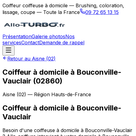
Coiffeur coiffeuse à domicile — Brushing, coloration,
lissage, coupe — Toute la France
09 72 65 13 15
Présentation
Galerie photos
Nos
services
Contact
Demande de rappel
Retour au
Aisne
(
02
)
Coiffeur à domicile à Bouconville-
Vauclair (02860)
Aisne
(
02
) — Région
Hauts-de-France
Coiffeur à domicile
à
Bouconville-
Vauclair
Besoin d'une coiffeuse à domicile à Bouconville-Vauclair