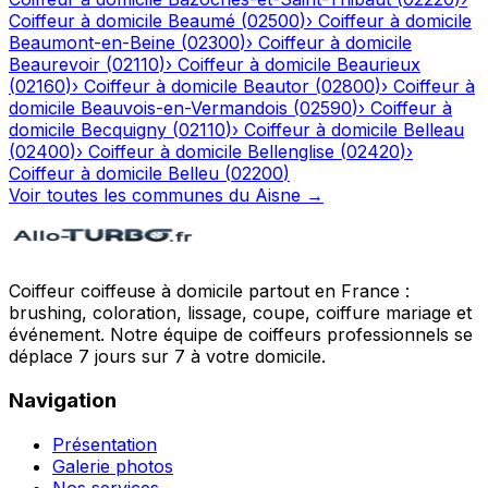
Coiffeur à domicile
Beaumé
(
02500
)
›
Coiffeur à domicile
Beaumont-en-Beine
(
02300
)
›
Coiffeur à domicile
Beaurevoir
(
02110
)
›
Coiffeur à domicile
Beaurieux
(
02160
)
›
Coiffeur à domicile
Beautor
(
02800
)
›
Coiffeur à
domicile
Beauvois-en-Vermandois
(
02590
)
›
Coiffeur à
domicile
Becquigny
(
02110
)
›
Coiffeur à domicile
Belleau
(
02400
)
›
Coiffeur à domicile
Bellenglise
(
02420
)
›
Coiffeur à domicile
Belleu
(
02200
)
Voir toutes les communes du
Aisne
→
Coiffeur coiffeuse à domicile partout en France :
brushing, coloration, lissage, coupe, coiffure mariage et
événement. Notre équipe de coiffeurs professionnels se
déplace 7 jours sur 7 à votre domicile.
Navigation
Présentation
Galerie photos
Nos services