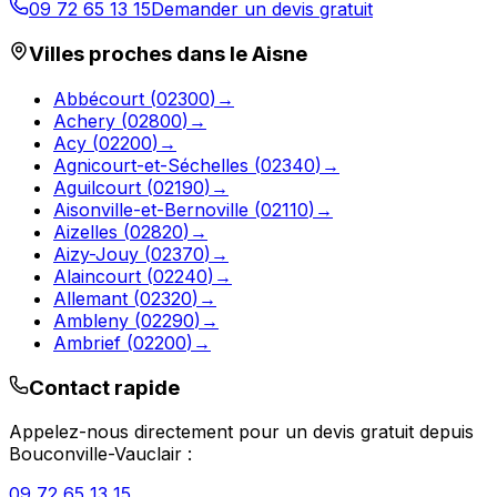
09 72 65 13 15
Demander un devis gratuit
Villes proches dans le
Aisne
Abbécourt
(
02300
)
→
Achery
(
02800
)
→
Acy
(
02200
)
→
Agnicourt-et-Séchelles
(
02340
)
→
Aguilcourt
(
02190
)
→
Aisonville-et-Bernoville
(
02110
)
→
Aizelles
(
02820
)
→
Aizy-Jouy
(
02370
)
→
Alaincourt
(
02240
)
→
Allemant
(
02320
)
→
Ambleny
(
02290
)
→
Ambrief
(
02200
)
→
Contact rapide
Appelez-nous directement pour un devis gratuit depuis
Bouconville-Vauclair
:
09 72 65 13 15