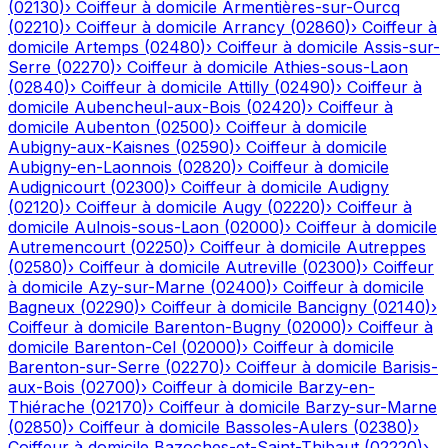
(
02130
)
›
Coiffeur à domicile
Armentières-sur-Ourcq
(
02210
)
›
Coiffeur à domicile
Arrancy
(
02860
)
›
Coiffeur à
domicile
Artemps
(
02480
)
›
Coiffeur à domicile
Assis-sur-
Serre
(
02270
)
›
Coiffeur à domicile
Athies-sous-Laon
(
02840
)
›
Coiffeur à domicile
Attilly
(
02490
)
›
Coiffeur à
domicile
Aubencheul-aux-Bois
(
02420
)
›
Coiffeur à
domicile
Aubenton
(
02500
)
›
Coiffeur à domicile
Aubigny-aux-Kaisnes
(
02590
)
›
Coiffeur à domicile
Aubigny-en-Laonnois
(
02820
)
›
Coiffeur à domicile
Audignicourt
(
02300
)
›
Coiffeur à domicile
Audigny
(
02120
)
›
Coiffeur à domicile
Augy
(
02220
)
›
Coiffeur à
domicile
Aulnois-sous-Laon
(
02000
)
›
Coiffeur à domicile
Autremencourt
(
02250
)
›
Coiffeur à domicile
Autreppes
(
02580
)
›
Coiffeur à domicile
Autreville
(
02300
)
›
Coiffeur
à domicile
Azy-sur-Marne
(
02400
)
›
Coiffeur à domicile
Bagneux
(
02290
)
›
Coiffeur à domicile
Bancigny
(
02140
)
›
Coiffeur à domicile
Barenton-Bugny
(
02000
)
›
Coiffeur à
domicile
Barenton-Cel
(
02000
)
›
Coiffeur à domicile
Barenton-sur-Serre
(
02270
)
›
Coiffeur à domicile
Barisis-
aux-Bois
(
02700
)
›
Coiffeur à domicile
Barzy-en-
Thiérache
(
02170
)
›
Coiffeur à domicile
Barzy-sur-Marne
(
02850
)
›
Coiffeur à domicile
Bassoles-Aulers
(
02380
)
›
Coiffeur à domicile
Bazoches-et-Saint-Thibaut
(
02220
)
›