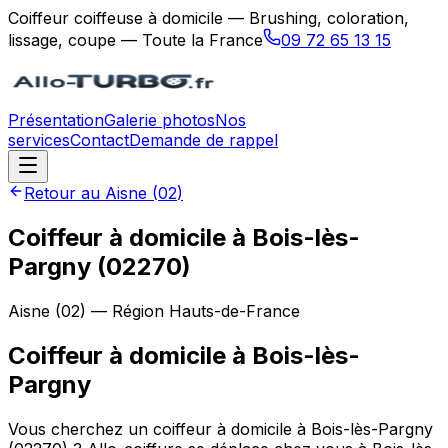
Coiffeur coiffeuse à domicile — Brushing, coloration,
lissage, coupe — Toute la France
09 72 65 13 15
Présentation
Galerie photos
Nos
services
Contact
Demande de rappel
Retour au
Aisne
(
02
)
Coiffeur à domicile à Bois-lès-
Pargny (02270)
Aisne
(
02
) — Région
Hauts-de-France
Coiffeur à domicile
à
Bois-lès-
Pargny
Vous cherchez un coiffeur à domicile à Bois-lès-Pargny