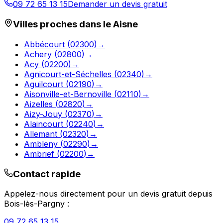
09 72 65 13 15
Demander un devis gratuit
Villes proches dans le
Aisne
Abbécourt
(
02300
)
→
Achery
(
02800
)
→
Acy
(
02200
)
→
Agnicourt-et-Séchelles
(
02340
)
→
Aguilcourt
(
02190
)
→
Aisonville-et-Bernoville
(
02110
)
→
Aizelles
(
02820
)
→
Aizy-Jouy
(
02370
)
→
Alaincourt
(
02240
)
→
Allemant
(
02320
)
→
Ambleny
(
02290
)
→
Ambrief
(
02200
)
→
Contact rapide
Appelez-nous directement pour un devis gratuit depuis
Bois-lès-Pargny
:
09 72 65 13 15