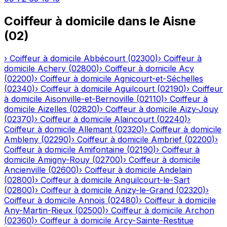
Coiffeur à domicile
dans le
Aisne
(
02
)
›
Coiffeur à domicile
Abbécourt
(
02300
)
›
Coiffeur à
domicile
Achery
(
02800
)
›
Coiffeur à domicile
Acy
(
02200
)
›
Coiffeur à domicile
Agnicourt-et-Séchelles
(
02340
)
›
Coiffeur à domicile
Aguilcourt
(
02190
)
›
Coiffeur
à domicile
Aisonville-et-Bernoville
(
02110
)
›
Coiffeur à
domicile
Aizelles
(
02820
)
›
Coiffeur à domicile
Aizy-Jouy
(
02370
)
›
Coiffeur à domicile
Alaincourt
(
02240
)
›
Coiffeur à domicile
Allemant
(
02320
)
›
Coiffeur à domicile
Ambleny
(
02290
)
›
Coiffeur à domicile
Ambrief
(
02200
)
›
Coiffeur à domicile
Amifontaine
(
02190
)
›
Coiffeur à
domicile
Amigny-Rouy
(
02700
)
›
Coiffeur à domicile
Ancienville
(
02600
)
›
Coiffeur à domicile
Andelain
(
02800
)
›
Coiffeur à domicile
Anguilcourt-le-Sart
(
02800
)
›
Coiffeur à domicile
Anizy-le-Grand
(
02320
)
›
Coiffeur à domicile
Annois
(
02480
)
›
Coiffeur à domicile
Any-Martin-Rieux
(
02500
)
›
Coiffeur à domicile
Archon
(
02360
)
›
Coiffeur à domicile
Arcy-Sainte-Restitue