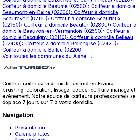
Coiffeur à domicile
Beaumé
(
02500
)
›
Coiffeur à domicile
Beaumont-en-Beine
(
02300
)
›
Coiffeur à domicile
Beaurevoir
(
02110
)
›
Coiffeur à domicile
Beaurieux
(
02160
)
›
Coiffeur à domicile
Beautor
(
02800
)
›
Coiffeur à
domicile
Beauvois-en-Vermandois
(
02590
)
›
Coiffeur à
domicile
Becquigny
(
02110
)
›
Coiffeur à domicile
Belleau
(
02400
)
›
Coiffeur à domicile
Bellenglise
(
02420
)
›
Coiffeur à domicile
Belleu
(
02200
)
Voir toutes les communes du
Aisne
→
Coiffeur coiffeuse à domicile partout en France :
brushing, coloration, lissage, coupe, coiffure mariage et
événement. Notre équipe de coiffeurs professionnels se
déplace 7 jours sur 7 à votre domicile.
Navigation
Présentation
Galerie photos
Nos services