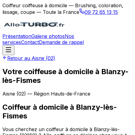
Coiffeur coiffeuse à domicile — Brushing, coloration,
lissage, coupe — Toute la France
09 72 65 13 15
Présentation
Galerie photos
Nos
services
Contact
Demande de rappel
Retour au
Aisne
(
02
)
Votre coiffeuse à domicile à Blanzy-
lès-Fismes
Aisne
(
02
) — Région
Hauts-de-France
Coiffeur à domicile
à
Blanzy-lès-
Fismes
Vous cherchez un coiffeur à domicile à Blanzy-lès-