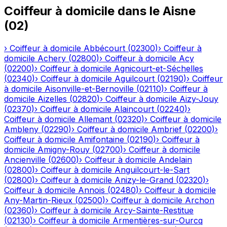
Coiffeur à domicile
dans le
Aisne
(
02
)
›
Coiffeur à domicile
Abbécourt
(
02300
)
›
Coiffeur à
domicile
Achery
(
02800
)
›
Coiffeur à domicile
Acy
(
02200
)
›
Coiffeur à domicile
Agnicourt-et-Séchelles
(
02340
)
›
Coiffeur à domicile
Aguilcourt
(
02190
)
›
Coiffeur
à domicile
Aisonville-et-Bernoville
(
02110
)
›
Coiffeur à
domicile
Aizelles
(
02820
)
›
Coiffeur à domicile
Aizy-Jouy
(
02370
)
›
Coiffeur à domicile
Alaincourt
(
02240
)
›
Coiffeur à domicile
Allemant
(
02320
)
›
Coiffeur à domicile
Ambleny
(
02290
)
›
Coiffeur à domicile
Ambrief
(
02200
)
›
Coiffeur à domicile
Amifontaine
(
02190
)
›
Coiffeur à
domicile
Amigny-Rouy
(
02700
)
›
Coiffeur à domicile
Ancienville
(
02600
)
›
Coiffeur à domicile
Andelain
(
02800
)
›
Coiffeur à domicile
Anguilcourt-le-Sart
(
02800
)
›
Coiffeur à domicile
Anizy-le-Grand
(
02320
)
›
Coiffeur à domicile
Annois
(
02480
)
›
Coiffeur à domicile
Any-Martin-Rieux
(
02500
)
›
Coiffeur à domicile
Archon
(
02360
)
›
Coiffeur à domicile
Arcy-Sainte-Restitue
(
02130
)
›
Coiffeur à domicile
Armentières-sur-Ourcq