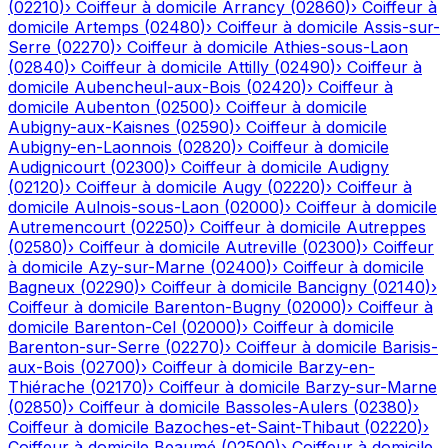
(
02210
)
›
Coiffeur à domicile
Arrancy
(
02860
)
›
Coiffeur à
domicile
Artemps
(
02480
)
›
Coiffeur à domicile
Assis-sur-
Serre
(
02270
)
›
Coiffeur à domicile
Athies-sous-Laon
(
02840
)
›
Coiffeur à domicile
Attilly
(
02490
)
›
Coiffeur à
domicile
Aubencheul-aux-Bois
(
02420
)
›
Coiffeur à
domicile
Aubenton
(
02500
)
›
Coiffeur à domicile
Aubigny-aux-Kaisnes
(
02590
)
›
Coiffeur à domicile
Aubigny-en-Laonnois
(
02820
)
›
Coiffeur à domicile
Audignicourt
(
02300
)
›
Coiffeur à domicile
Audigny
(
02120
)
›
Coiffeur à domicile
Augy
(
02220
)
›
Coiffeur à
domicile
Aulnois-sous-Laon
(
02000
)
›
Coiffeur à domicile
Autremencourt
(
02250
)
›
Coiffeur à domicile
Autreppes
(
02580
)
›
Coiffeur à domicile
Autreville
(
02300
)
›
Coiffeur
à domicile
Azy-sur-Marne
(
02400
)
›
Coiffeur à domicile
Bagneux
(
02290
)
›
Coiffeur à domicile
Bancigny
(
02140
)
›
Coiffeur à domicile
Barenton-Bugny
(
02000
)
›
Coiffeur à
domicile
Barenton-Cel
(
02000
)
›
Coiffeur à domicile
Barenton-sur-Serre
(
02270
)
›
Coiffeur à domicile
Barisis-
aux-Bois
(
02700
)
›
Coiffeur à domicile
Barzy-en-
Thiérache
(
02170
)
›
Coiffeur à domicile
Barzy-sur-Marne
(
02850
)
›
Coiffeur à domicile
Bassoles-Aulers
(
02380
)
›
Coiffeur à domicile
Bazoches-et-Saint-Thibaut
(
02220
)
›
Coiffeur à domicile
Beaumé
(
02500
)
›
Coiffeur à domicile