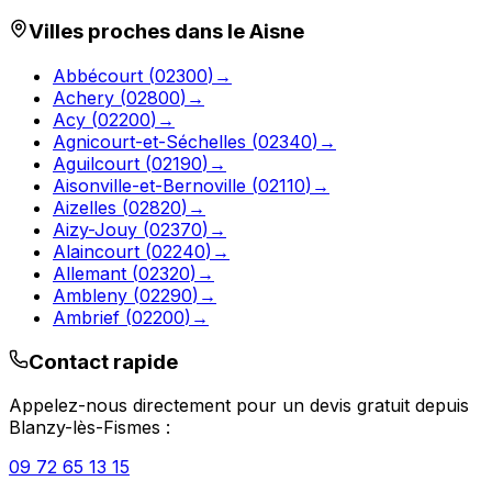
Villes proches dans le
Aisne
Abbécourt
(
02300
)
→
Achery
(
02800
)
→
Acy
(
02200
)
→
Agnicourt-et-Séchelles
(
02340
)
→
Aguilcourt
(
02190
)
→
Aisonville-et-Bernoville
(
02110
)
→
Aizelles
(
02820
)
→
Aizy-Jouy
(
02370
)
→
Alaincourt
(
02240
)
→
Allemant
(
02320
)
→
Ambleny
(
02290
)
→
Ambrief
(
02200
)
→
Contact rapide
Appelez-nous directement pour un devis gratuit depuis
Blanzy-lès-Fismes
:
09 72 65 13 15