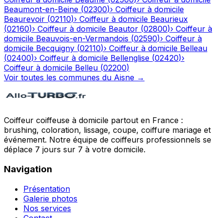
Beaumont-en-Beine
(
02300
)
›
Coiffeur à domicile
Beaurevoir
(
02110
)
›
Coiffeur à domicile
Beaurieux
(
02160
)
›
Coiffeur à domicile
Beautor
(
02800
)
›
Coiffeur à
domicile
Beauvois-en-Vermandois
(
02590
)
›
Coiffeur à
domicile
Becquigny
(
02110
)
›
Coiffeur à domicile
Belleau
(
02400
)
›
Coiffeur à domicile
Bellenglise
(
02420
)
›
Coiffeur à domicile
Belleu
(
02200
)
Voir toutes les communes du
Aisne
→
Coiffeur coiffeuse à domicile partout en France :
brushing, coloration, lissage, coupe, coiffure mariage et
événement. Notre équipe de coiffeurs professionnels se
déplace 7 jours sur 7 à votre domicile.
Navigation
Présentation
Galerie photos
Nos services
Contact