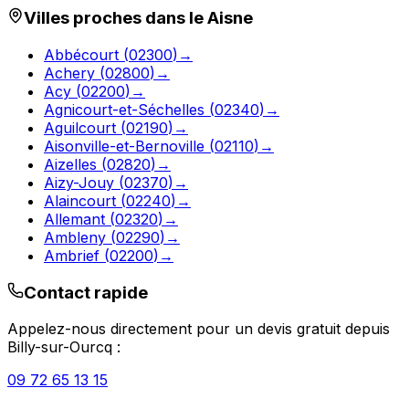
Villes proches dans le
Aisne
Abbécourt
(
02300
)
→
Achery
(
02800
)
→
Acy
(
02200
)
→
Agnicourt-et-Séchelles
(
02340
)
→
Aguilcourt
(
02190
)
→
Aisonville-et-Bernoville
(
02110
)
→
Aizelles
(
02820
)
→
Aizy-Jouy
(
02370
)
→
Alaincourt
(
02240
)
→
Allemant
(
02320
)
→
Ambleny
(
02290
)
→
Ambrief
(
02200
)
→
Contact rapide
Appelez-nous directement pour un devis gratuit depuis
Billy-sur-Ourcq
:
09 72 65 13 15