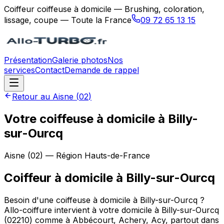
Coiffeur coiffeuse à domicile — Brushing, coloration,
lissage, coupe — Toute la France
09 72 65 13 15
Présentation
Galerie photos
Nos
services
Contact
Demande de rappel
Retour au
Aisne
(
02
)
Votre coiffeuse à domicile à Billy-
sur-Ourcq
Aisne
(
02
) — Région
Hauts-de-France
Coiffeur à domicile
à
Billy-sur-Ourcq
Besoin d'une coiffeuse à domicile à Billy-sur-Ourcq ?
Allo-coiffure intervient à votre domicile à Billy-sur-Ourcq
(02210) comme à Abbécourt, Achery, Acy, partout dans