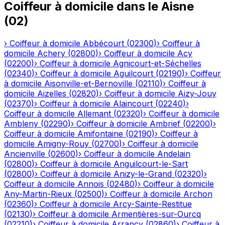
Coiffeur à domicile
dans le
Aisne
(
02
)
›
Coiffeur à domicile
Abbécourt
(
02300
)
›
Coiffeur à
domicile
Achery
(
02800
)
›
Coiffeur à domicile
Acy
(
02200
)
›
Coiffeur à domicile
Agnicourt-et-Séchelles
(
02340
)
›
Coiffeur à domicile
Aguilcourt
(
02190
)
›
Coiffeur
à domicile
Aisonville-et-Bernoville
(
02110
)
›
Coiffeur à
domicile
Aizelles
(
02820
)
›
Coiffeur à domicile
Aizy-Jouy
(
02370
)
›
Coiffeur à domicile
Alaincourt
(
02240
)
›
Coiffeur à domicile
Allemant
(
02320
)
›
Coiffeur à domicile
Ambleny
(
02290
)
›
Coiffeur à domicile
Ambrief
(
02200
)
›
Coiffeur à domicile
Amifontaine
(
02190
)
›
Coiffeur à
domicile
Amigny-Rouy
(
02700
)
›
Coiffeur à domicile
Ancienville
(
02600
)
›
Coiffeur à domicile
Andelain
(
02800
)
›
Coiffeur à domicile
Anguilcourt-le-Sart
(
02800
)
›
Coiffeur à domicile
Anizy-le-Grand
(
02320
)
›
Coiffeur à domicile
Annois
(
02480
)
›
Coiffeur à domicile
Any-Martin-Rieux
(
02500
)
›
Coiffeur à domicile
Archon
(
02360
)
›
Coiffeur à domicile
Arcy-Sainte-Restitue
(
02130
)
›
Coiffeur à domicile
Armentières-sur-Ourcq
(
02210
)
›
Coiffeur à domicile
Arrancy
(
02860
)
›
Coiffeur à