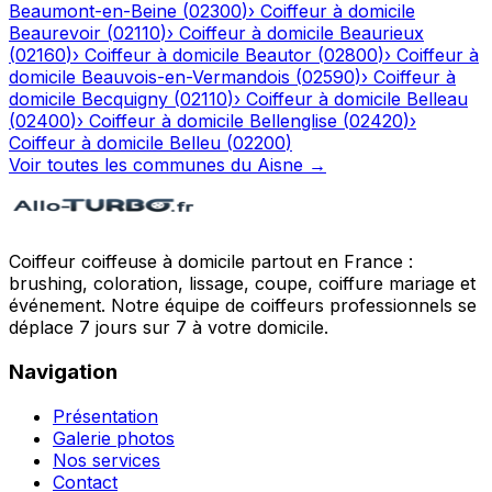
Beaumont-en-Beine
(
02300
)
›
Coiffeur à domicile
Beaurevoir
(
02110
)
›
Coiffeur à domicile
Beaurieux
(
02160
)
›
Coiffeur à domicile
Beautor
(
02800
)
›
Coiffeur à
domicile
Beauvois-en-Vermandois
(
02590
)
›
Coiffeur à
domicile
Becquigny
(
02110
)
›
Coiffeur à domicile
Belleau
(
02400
)
›
Coiffeur à domicile
Bellenglise
(
02420
)
›
Coiffeur à domicile
Belleu
(
02200
)
Voir toutes les communes du
Aisne
→
Coiffeur coiffeuse à domicile partout en France :
brushing, coloration, lissage, coupe, coiffure mariage et
événement. Notre équipe de coiffeurs professionnels se
déplace 7 jours sur 7 à votre domicile.
Navigation
Présentation
Galerie photos
Nos services
Contact