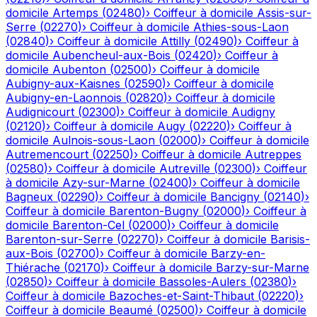
domicile
Artemps
(
02480
)
›
Coiffeur à domicile
Assis-sur-
Serre
(
02270
)
›
Coiffeur à domicile
Athies-sous-Laon
(
02840
)
›
Coiffeur à domicile
Attilly
(
02490
)
›
Coiffeur à
domicile
Aubencheul-aux-Bois
(
02420
)
›
Coiffeur à
domicile
Aubenton
(
02500
)
›
Coiffeur à domicile
Aubigny-aux-Kaisnes
(
02590
)
›
Coiffeur à domicile
Aubigny-en-Laonnois
(
02820
)
›
Coiffeur à domicile
Audignicourt
(
02300
)
›
Coiffeur à domicile
Audigny
(
02120
)
›
Coiffeur à domicile
Augy
(
02220
)
›
Coiffeur à
domicile
Aulnois-sous-Laon
(
02000
)
›
Coiffeur à domicile
Autremencourt
(
02250
)
›
Coiffeur à domicile
Autreppes
(
02580
)
›
Coiffeur à domicile
Autreville
(
02300
)
›
Coiffeur
à domicile
Azy-sur-Marne
(
02400
)
›
Coiffeur à domicile
Bagneux
(
02290
)
›
Coiffeur à domicile
Bancigny
(
02140
)
›
Coiffeur à domicile
Barenton-Bugny
(
02000
)
›
Coiffeur à
domicile
Barenton-Cel
(
02000
)
›
Coiffeur à domicile
Barenton-sur-Serre
(
02270
)
›
Coiffeur à domicile
Barisis-
aux-Bois
(
02700
)
›
Coiffeur à domicile
Barzy-en-
Thiérache
(
02170
)
›
Coiffeur à domicile
Barzy-sur-Marne
(
02850
)
›
Coiffeur à domicile
Bassoles-Aulers
(
02380
)
›
Coiffeur à domicile
Bazoches-et-Saint-Thibaut
(
02220
)
›
Coiffeur à domicile
Beaumé
(
02500
)
›
Coiffeur à domicile