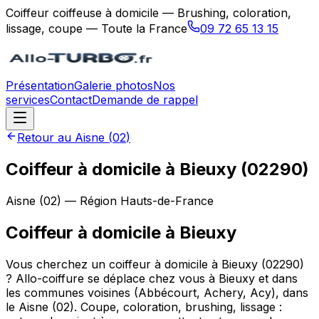
Coiffeur coiffeuse à domicile — Brushing, coloration,
lissage, coupe — Toute la France
09 72 65 13 15
Présentation
Galerie photos
Nos
services
Contact
Demande de rappel
Retour au
Aisne
(
02
)
Coiffeur à domicile à Bieuxy (02290)
Aisne
(
02
) — Région
Hauts-de-France
Coiffeur à domicile
à
Bieuxy
Vous cherchez un coiffeur à domicile à Bieuxy (02290)
? Allo-coiffure se déplace chez vous à Bieuxy et dans
les communes voisines (Abbécourt, Achery, Acy), dans
le Aisne (02). Coupe, coloration, brushing, lissage :