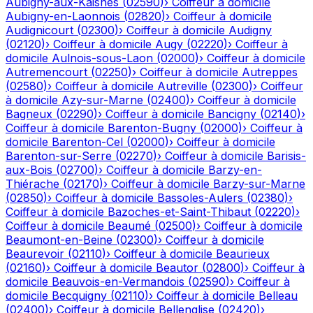
Aubigny-aux-Kaisnes
(
02590
)
›
Coiffeur à domicile
Aubigny-en-Laonnois
(
02820
)
›
Coiffeur à domicile
Audignicourt
(
02300
)
›
Coiffeur à domicile
Audigny
(
02120
)
›
Coiffeur à domicile
Augy
(
02220
)
›
Coiffeur à
domicile
Aulnois-sous-Laon
(
02000
)
›
Coiffeur à domicile
Autremencourt
(
02250
)
›
Coiffeur à domicile
Autreppes
(
02580
)
›
Coiffeur à domicile
Autreville
(
02300
)
›
Coiffeur
à domicile
Azy-sur-Marne
(
02400
)
›
Coiffeur à domicile
Bagneux
(
02290
)
›
Coiffeur à domicile
Bancigny
(
02140
)
›
Coiffeur à domicile
Barenton-Bugny
(
02000
)
›
Coiffeur à
domicile
Barenton-Cel
(
02000
)
›
Coiffeur à domicile
Barenton-sur-Serre
(
02270
)
›
Coiffeur à domicile
Barisis-
aux-Bois
(
02700
)
›
Coiffeur à domicile
Barzy-en-
Thiérache
(
02170
)
›
Coiffeur à domicile
Barzy-sur-Marne
(
02850
)
›
Coiffeur à domicile
Bassoles-Aulers
(
02380
)
›
Coiffeur à domicile
Bazoches-et-Saint-Thibaut
(
02220
)
›
Coiffeur à domicile
Beaumé
(
02500
)
›
Coiffeur à domicile
Beaumont-en-Beine
(
02300
)
›
Coiffeur à domicile
Beaurevoir
(
02110
)
›
Coiffeur à domicile
Beaurieux
(
02160
)
›
Coiffeur à domicile
Beautor
(
02800
)
›
Coiffeur à
domicile
Beauvois-en-Vermandois
(
02590
)
›
Coiffeur à
domicile
Becquigny
(
02110
)
›
Coiffeur à domicile
Belleau
(
02400
)
›
Coiffeur à domicile
Bellenglise
(
02420
)
›