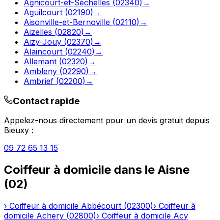
Agnicourt-et-Séchelles
(
02340
)
→
Aguilcourt
(
02190
)
→
Aisonville-et-Bernoville
(
02110
)
→
Aizelles
(
02820
)
→
Aizy-Jouy
(
02370
)
→
Alaincourt
(
02240
)
→
Allemant
(
02320
)
→
Ambleny
(
02290
)
→
Ambrief
(
02200
)
→
Contact rapide
Appelez-nous directement pour un devis gratuit depuis
Bieuxy
:
09 72 65 13 15
Coiffeur à domicile
dans le
Aisne
(
02
)
›
Coiffeur à domicile
Abbécourt
(
02300
)
›
Coiffeur à
domicile
Achery
(
02800
)
›
Coiffeur à domicile
Acy