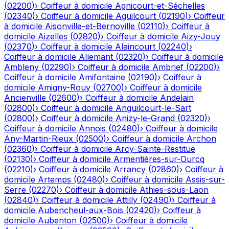
(
02200
)
›
Coiffeur à domicile
Agnicourt-et-Séchelles
(
02340
)
›
Coiffeur à domicile
Aguilcourt
(
02190
)
›
Coiffeur
à domicile
Aisonville-et-Bernoville
(
02110
)
›
Coiffeur à
domicile
Aizelles
(
02820
)
›
Coiffeur à domicile
Aizy-Jouy
(
02370
)
›
Coiffeur à domicile
Alaincourt
(
02240
)
›
Coiffeur à domicile
Allemant
(
02320
)
›
Coiffeur à domicile
Ambleny
(
02290
)
›
Coiffeur à domicile
Ambrief
(
02200
)
›
Coiffeur à domicile
Amifontaine
(
02190
)
›
Coiffeur à
domicile
Amigny-Rouy
(
02700
)
›
Coiffeur à domicile
Ancienville
(
02600
)
›
Coiffeur à domicile
Andelain
(
02800
)
›
Coiffeur à domicile
Anguilcourt-le-Sart
(
02800
)
›
Coiffeur à domicile
Anizy-le-Grand
(
02320
)
›
Coiffeur à domicile
Annois
(
02480
)
›
Coiffeur à domicile
Any-Martin-Rieux
(
02500
)
›
Coiffeur à domicile
Archon
(
02360
)
›
Coiffeur à domicile
Arcy-Sainte-Restitue
(
02130
)
›
Coiffeur à domicile
Armentières-sur-Ourcq
(
02210
)
›
Coiffeur à domicile
Arrancy
(
02860
)
›
Coiffeur à
domicile
Artemps
(
02480
)
›
Coiffeur à domicile
Assis-sur-
Serre
(
02270
)
›
Coiffeur à domicile
Athies-sous-Laon
(
02840
)
›
Coiffeur à domicile
Attilly
(
02490
)
›
Coiffeur à
domicile
Aubencheul-aux-Bois
(
02420
)
›
Coiffeur à
domicile
Aubenton
(
02500
)
›
Coiffeur à domicile