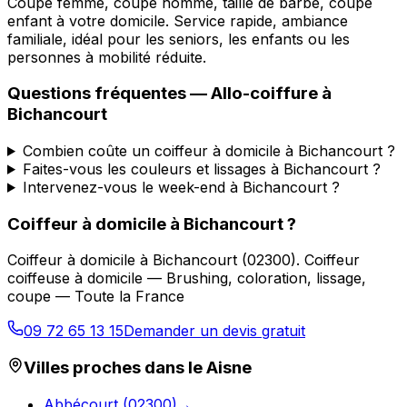
Coupe femme, coupe homme, taille de barbe, coupe
enfant à votre domicile. Service rapide, ambiance
familiale, idéal pour les seniors, les enfants ou les
personnes à mobilité réduite.
Questions fréquentes —
Allo-coiffure
à
Bichancourt
Combien coûte un coiffeur à domicile à Bichancourt ?
Faites-vous les couleurs et lissages à Bichancourt ?
Intervenez-vous le week-end à Bichancourt ?
Coiffeur à domicile
à
Bichancourt
?
Coiffeur à domicile
à
Bichancourt
(
02300
).
Coiffeur
coiffeuse à domicile — Brushing, coloration, lissage,
coupe — Toute la France
09 72 65 13 15
Demander un devis gratuit
Villes proches dans le
Aisne
Abbécourt
(
02300
)
→