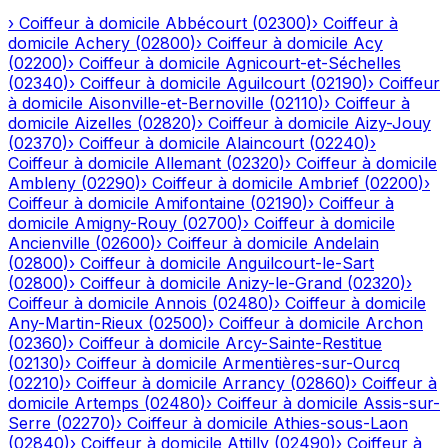
›
Coiffeur à domicile
Abbécourt
(
02300
)
›
Coiffeur à
domicile
Achery
(
02800
)
›
Coiffeur à domicile
Acy
(
02200
)
›
Coiffeur à domicile
Agnicourt-et-Séchelles
(
02340
)
›
Coiffeur à domicile
Aguilcourt
(
02190
)
›
Coiffeur
à domicile
Aisonville-et-Bernoville
(
02110
)
›
Coiffeur à
domicile
Aizelles
(
02820
)
›
Coiffeur à domicile
Aizy-Jouy
(
02370
)
›
Coiffeur à domicile
Alaincourt
(
02240
)
›
Coiffeur à domicile
Allemant
(
02320
)
›
Coiffeur à domicile
Ambleny
(
02290
)
›
Coiffeur à domicile
Ambrief
(
02200
)
›
Coiffeur à domicile
Amifontaine
(
02190
)
›
Coiffeur à
domicile
Amigny-Rouy
(
02700
)
›
Coiffeur à domicile
Ancienville
(
02600
)
›
Coiffeur à domicile
Andelain
(
02800
)
›
Coiffeur à domicile
Anguilcourt-le-Sart
(
02800
)
›
Coiffeur à domicile
Anizy-le-Grand
(
02320
)
›
Coiffeur à domicile
Annois
(
02480
)
›
Coiffeur à domicile
Any-Martin-Rieux
(
02500
)
›
Coiffeur à domicile
Archon
(
02360
)
›
Coiffeur à domicile
Arcy-Sainte-Restitue
(
02130
)
›
Coiffeur à domicile
Armentières-sur-Ourcq
(
02210
)
›
Coiffeur à domicile
Arrancy
(
02860
)
›
Coiffeur à
domicile
Artemps
(
02480
)
›
Coiffeur à domicile
Assis-sur-
Serre
(
02270
)
›
Coiffeur à domicile
Athies-sous-Laon
(
02840
)
›
Coiffeur à domicile
Attilly
(
02490
)
›
Coiffeur à