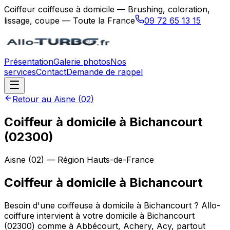
Coiffeur coiffeuse à domicile — Brushing, coloration,
lissage, coupe — Toute la France
09 72 65 13 15
Présentation
Galerie photos
Nos
services
Contact
Demande de rappel
Retour au
Aisne
(
02
)
Coiffeur à domicile à Bichancourt
(02300)
Aisne
(
02
) — Région
Hauts-de-France
Coiffeur à domicile
à
Bichancourt
Besoin d'une coiffeuse à domicile à Bichancourt ? Allo-
coiffure intervient à votre domicile à Bichancourt
(02300) comme à Abbécourt, Achery, Acy, partout