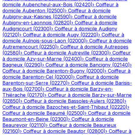
domicile
Aubencheul-aux-Bois
(
02420
)
›
Coiffeur à
domicile
Aubenton
(
02500
)
›
Coiffeur à domicile
Aubigny-aux-Kaisnes
(
02590
)
›
Coiffeur à domicile
Aubigny-en-Laonnois
(
02820
)
›
Coiffeur à domicile
Audignicourt
(
02300
)
›
Coiffeur à domicile
Audigny
(
02120
)
›
Coiffeur à domicile
Augy
(
02220
)
›
Coiffeur à
domicile
Aulnois-sous-Laon
(
02000
)
›
Coiffeur à domicile
Autremencourt
(
02250
)
›
Coiffeur à domicile
Autreppes
(
02580
)
›
Coiffeur à domicile
Autreville
(
02300
)
›
Coiffeur
à domicile
Azy-sur-Marne
(
02400
)
›
Coiffeur à domicile
Bagneux
(
02290
)
›
Coiffeur à domicile
Bancigny
(
02140
)
›
Coiffeur à domicile
Barenton-Bugny
(
02000
)
›
Coiffeur à
domicile
Barenton-Cel
(
02000
)
›
Coiffeur à domicile
Barenton-sur-Serre
(
02270
)
›
Coiffeur à domicile
Barisis-
aux-Bois
(
02700
)
›
Coiffeur à domicile
Barzy-en-
Thiérache
(
02170
)
›
Coiffeur à domicile
Barzy-sur-Marne
(
02850
)
›
Coiffeur à domicile
Bassoles-Aulers
(
02380
)
›
Coiffeur à domicile
Bazoches-et-Saint-Thibaut
(
02220
)
›
Coiffeur à domicile
Beaumé
(
02500
)
›
Coiffeur à domicile
Beaumont-en-Beine
(
02300
)
›
Coiffeur à domicile
Beaurevoir
(
02110
)
›
Coiffeur à domicile
Beaurieux
(
02160
)
›
Coiffeur à domicile
Beautor
(
02800
)
›
Coiffeur à