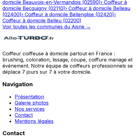
domicile
Beauvois-en-Vermandois
(
02590
)
›
Coiffeur à
domicile
Becquigny
(
02110
)
›
Coiffeur à domicile
Belleau
(
02400
)
›
Coiffeur à domicile
Bellenglise
(
02420
)
›
Coiffeur à domicile
Belleu
(
02200
)
Voir toutes les communes du
Aisne
→
Coiffeur coiffeuse à domicile partout en France :
brushing, coloration, lissage, coupe, coiffure mariage et
événement. Notre équipe de coiffeurs professionnels se
déplace 7 jours sur 7 à votre domicile.
Navigation
Présentation
Galerie photos
Nos services
Contact
Mentions légales
Contact