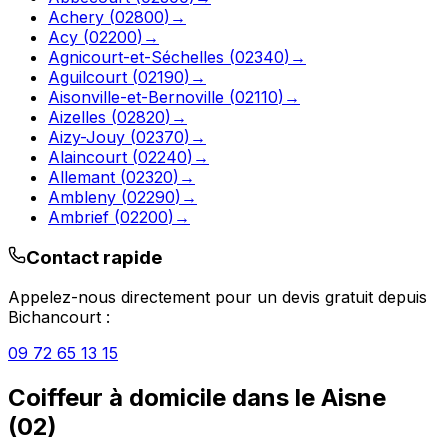
Achery
(
02800
)
→
Acy
(
02200
)
→
Agnicourt-et-Séchelles
(
02340
)
→
Aguilcourt
(
02190
)
→
Aisonville-et-Bernoville
(
02110
)
→
Aizelles
(
02820
)
→
Aizy-Jouy
(
02370
)
→
Alaincourt
(
02240
)
→
Allemant
(
02320
)
→
Ambleny
(
02290
)
→
Ambrief
(
02200
)
→
Contact rapide
Appelez-nous directement pour un devis gratuit depuis
Bichancourt
:
09 72 65 13 15
Coiffeur à domicile
dans le
Aisne
(
02
)