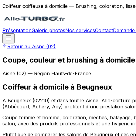
Coiffeur coiffeuse à domicile — Brushing, coloration, lis
Présentation
Galerie photos
Nos services
Contact
Demande 
Retour au
Aisne
(
02
)
Coupe, couleur et brushing à domicil
Aisne
(
02
) — Région
Hauts-de-France
Coiffeur à domicile
à
Beugneux
À Beugneux (02210) et dans tout le Aisne, Allo-coiffure 
(Abbécourt, Achery, Acy) profitent d'une prestation salo
Coupe femme et homme, coloration, mèches, balayage, brus
salon, avec des produits professionnels et une hygiène ir
Plutôt que de comparer les salons de Beugneux et des env