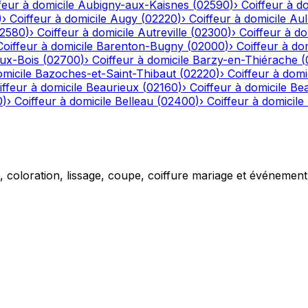
feur à domicile
Aubigny-aux-Kaisnes
(
02590
)
›
Coiffeur à do
)
›
Coiffeur à domicile
Augy
(
02220
)
›
Coiffeur à domicile
Aul
2580
)
›
Coiffeur à domicile
Autreville
(
02300
)
›
Coiffeur à do
Coiffeur à domicile
Barenton-Bugny
(
02000
)
›
Coiffeur à dom
aux-Bois
(
02700
)
›
Coiffeur à domicile
Barzy-en-Thiérache
(
omicile
Bazoches-et-Saint-Thibaut
(
02220
)
›
Coiffeur à domi
iffeur à domicile
Beaurieux
(
02160
)
›
Coiffeur à domicile
Be
0
)
›
Coiffeur à domicile
Belleau
(
02400
)
›
Coiffeur à domicile
g, coloration, lissage, coupe, coiffure mariage et événemen