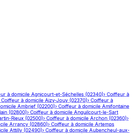
eur à domicile
Agnicourt-et-Séchelles
(
02340
)
›
Coiffeur à
›
Coiffeur à domicile
Aizy-Jouy
(
02370
)
›
Coiffeur à
domicile
Ambrief
(
02200
)
›
Coiffeur à domicile
Amifontaine
ain
(
02800
)
›
Coiffeur à domicile
Anguilcourt-le-Sart
rtin-Rieux
(
02500
)
›
Coiffeur à domicile
Archon
(
02360
)
›
cile
Arrancy
(
02860
)
›
Coiffeur à domicile
Artemps
cile
Attilly
(
02490
)
›
Coiffeur à domicile
Aubencheul-aux-