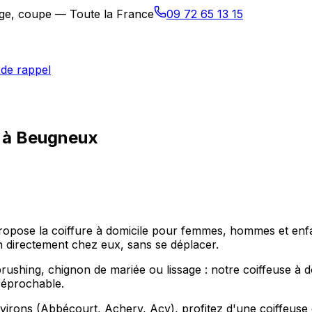
sage, coupe — Toute la France
09 72 65 13 15
de rappel
e à Beugneux
propose la coiffure à domicile pour femmes, hommes et enf
n directement chez eux, sans se déplacer.
hing, chignon de mariée ou lissage : notre coiffeuse à do
réprochable.
irons (Abbécourt, Achery, Acy), profitez d'une coiffeuse 