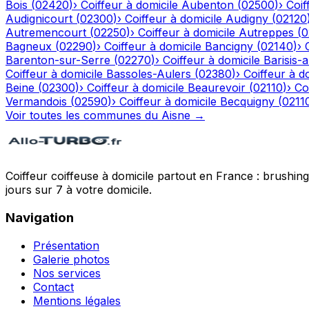
Bois
(
02420
)
›
Coiffeur à domicile
Aubenton
(
02500
)
›
Coif
Audignicourt
(
02300
)
›
Coiffeur à domicile
Audigny
(
02120
Autremencourt
(
02250
)
›
Coiffeur à domicile
Autreppes
(
0
Bagneux
(
02290
)
›
Coiffeur à domicile
Bancigny
(
02140
)
›
Barenton-sur-Serre
(
02270
)
›
Coiffeur à domicile
Barisis-
Coiffeur à domicile
Bassoles-Aulers
(
02380
)
›
Coiffeur à d
Beine
(
02300
)
›
Coiffeur à domicile
Beaurevoir
(
02110
)
›
Co
Vermandois
(
02590
)
›
Coiffeur à domicile
Becquigny
(
0211
Voir toutes les communes du
Aisne
→
Coiffeur coiffeuse à domicile partout en France : brushin
jours sur 7 à votre domicile.
Navigation
Présentation
Galerie photos
Nos services
Contact
Mentions légales