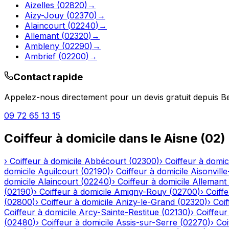
Aizelles
(
02820
)
→
Aizy-Jouy
(
02370
)
→
Alaincourt
(
02240
)
→
Allemant
(
02320
)
→
Ambleny
(
02290
)
→
Ambrief
(
02200
)
→
Contact rapide
Appelez-nous directement pour un devis gratuit depuis
B
09 72 65 13 15
Coiffeur à domicile
dans le
Aisne
(
02
)
›
Coiffeur à domicile
Abbécourt
(
02300
)
›
Coiffeur à domic
domicile
Aguilcourt
(
02190
)
›
Coiffeur à domicile
Aisonville
domicile
Alaincourt
(
02240
)
›
Coiffeur à domicile
Allemant
(
02190
)
›
Coiffeur à domicile
Amigny-Rouy
(
02700
)
›
Coiffe
(
02800
)
›
Coiffeur à domicile
Anizy-le-Grand
(
02320
)
›
Coif
Coiffeur à domicile
Arcy-Sainte-Restitue
(
02130
)
›
Coiffeur
(
02480
)
›
Coiffeur à domicile
Assis-sur-Serre
(
02270
)
›
Coi