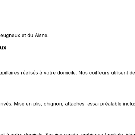
 Beugneux et du Aisne.
eux
capillaires réalisés à votre domicile. Nos coiffeurs utilise
ivés. Mise en plis, chignon, attaches, essai préalable inclu
 votre domicile. Service rapide, ambiance familiale, idéal