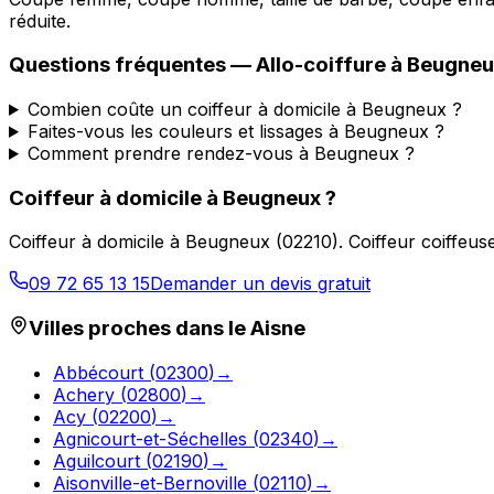
réduite.
Questions fréquentes —
Allo-coiffure
à
Beugneu
Combien coûte un coiffeur à domicile à Beugneux ?
Faites-vous les couleurs et lissages à Beugneux ?
Comment prendre rendez-vous à Beugneux ?
Coiffeur à domicile
à
Beugneux
?
Coiffeur à domicile
à
Beugneux
(
02210
).
Coiffeur coiffeus
09 72 65 13 15
Demander un devis gratuit
Villes proches dans le
Aisne
Abbécourt
(
02300
)
→
Achery
(
02800
)
→
Acy
(
02200
)
→
Agnicourt-et-Séchelles
(
02340
)
→
Aguilcourt
(
02190
)
→
Aisonville-et-Bernoville
(
02110
)
→