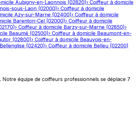
micile
Aubigny-en-Laonnois
(
02820
)
›
Coiffeur à domicile
nois-sous-Laon
(
02000
)
›
Coiffeur à domicile
micile
Azy-sur-Marne
(
02400
)
›
Coiffeur à domicile
icile
Barenton-Cel
(
02000
)
›
Coiffeur à domicile
02170
)
›
Coiffeur à domicile
Barzy-sur-Marne
(
02850
)
›
cile
Beaumé
(
02500
)
›
Coiffeur à domicile
Beaumont-en-
autor
(
02800
)
›
Coiffeur à domicile
Beauvois-en-
Bellenglise
(
02420
)
›
Coiffeur à domicile
Belleu
(
02200
)
t. Notre équipe de coiffeurs professionnels se déplace 7