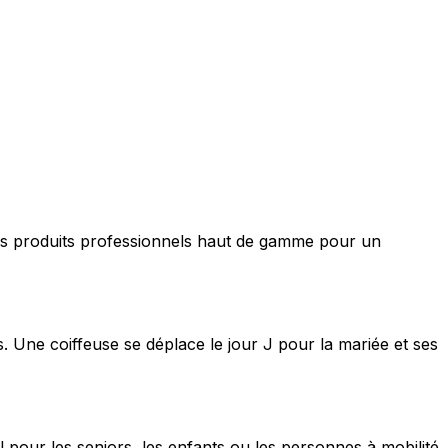
nt des produits professionnels haut de gamme pour un
s. Une coiffeuse se déplace le jour J pour la mariée et ses
 pour les seniors, les enfants ou les personnes à mobilité