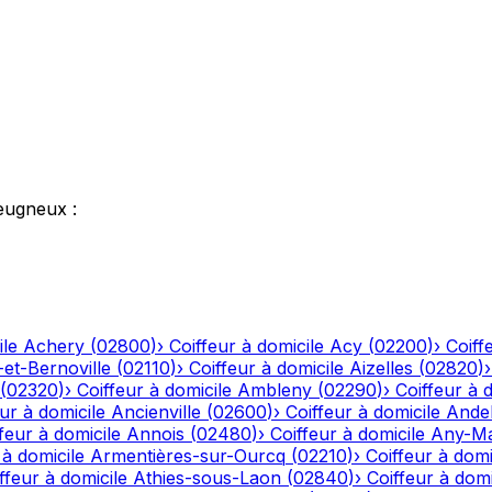
eugneux
:
ile
Achery
(
02800
)
›
Coiffeur à domicile
Acy
(
02200
)
›
Coiff
-et-Bernoville
(
02110
)
›
Coiffeur à domicile
Aizelles
(
02820
)
(
02320
)
›
Coiffeur à domicile
Ambleny
(
02290
)
›
Coiffeur à 
ur à domicile
Ancienville
(
02600
)
›
Coiffeur à domicile
Andel
feur à domicile
Annois
(
02480
)
›
Coiffeur à domicile
Any-Ma
 à domicile
Armentières-sur-Ourcq
(
02210
)
›
Coiffeur à domi
ffeur à domicile
Athies-sous-Laon
(
02840
)
›
Coiffeur à domi