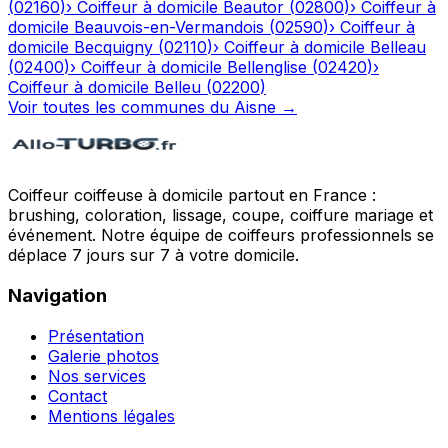
(
02160
)
›
Coiffeur à domicile
Beautor
(
02800
)
›
Coiffeur à
domicile
Beauvois-en-Vermandois
(
02590
)
›
Coiffeur à
domicile
Becquigny
(
02110
)
›
Coiffeur à domicile
Belleau
(
02400
)
›
Coiffeur à domicile
Bellenglise
(
02420
)
›
Coiffeur à domicile
Belleu
(
02200
)
Voir toutes les communes du
Aisne
→
Coiffeur coiffeuse à domicile partout en France :
brushing, coloration, lissage, coupe, coiffure mariage et
événement. Notre équipe de coiffeurs professionnels se
déplace 7 jours sur 7 à votre domicile.
Navigation
Présentation
Galerie photos
Nos services
Contact
Mentions légales