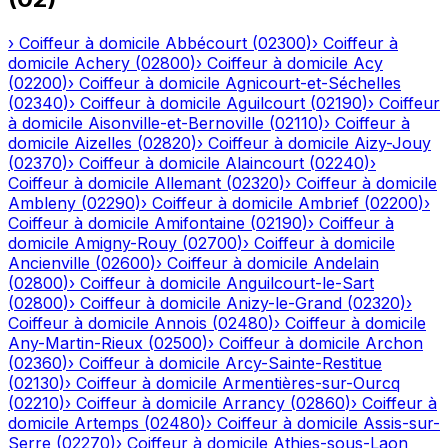
›
Coiffeur à domicile
Abbécourt
(
02300
)
›
Coiffeur à
domicile
Achery
(
02800
)
›
Coiffeur à domicile
Acy
(
02200
)
›
Coiffeur à domicile
Agnicourt-et-Séchelles
(
02340
)
›
Coiffeur à domicile
Aguilcourt
(
02190
)
›
Coiffeur
à domicile
Aisonville-et-Bernoville
(
02110
)
›
Coiffeur à
domicile
Aizelles
(
02820
)
›
Coiffeur à domicile
Aizy-Jouy
(
02370
)
›
Coiffeur à domicile
Alaincourt
(
02240
)
›
Coiffeur à domicile
Allemant
(
02320
)
›
Coiffeur à domicile
Ambleny
(
02290
)
›
Coiffeur à domicile
Ambrief
(
02200
)
›
Coiffeur à domicile
Amifontaine
(
02190
)
›
Coiffeur à
domicile
Amigny-Rouy
(
02700
)
›
Coiffeur à domicile
Ancienville
(
02600
)
›
Coiffeur à domicile
Andelain
(
02800
)
›
Coiffeur à domicile
Anguilcourt-le-Sart
(
02800
)
›
Coiffeur à domicile
Anizy-le-Grand
(
02320
)
›
Coiffeur à domicile
Annois
(
02480
)
›
Coiffeur à domicile
Any-Martin-Rieux
(
02500
)
›
Coiffeur à domicile
Archon
(
02360
)
›
Coiffeur à domicile
Arcy-Sainte-Restitue
(
02130
)
›
Coiffeur à domicile
Armentières-sur-Ourcq
(
02210
)
›
Coiffeur à domicile
Arrancy
(
02860
)
›
Coiffeur à
domicile
Artemps
(
02480
)
›
Coiffeur à domicile
Assis-sur-
Serre
(
02270
)
›
Coiffeur à domicile
Athies-sous-Laon