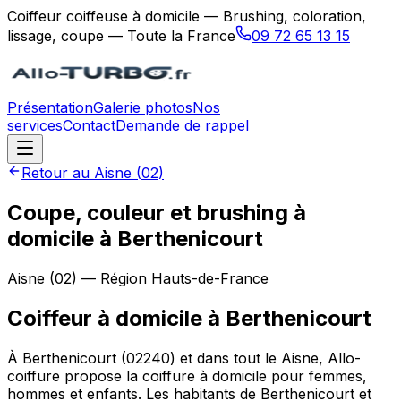
Coiffeur coiffeuse à domicile — Brushing, coloration,
lissage, coupe — Toute la France
09 72 65 13 15
Présentation
Galerie photos
Nos
services
Contact
Demande de rappel
Retour au
Aisne
(
02
)
Coupe, couleur et brushing à
domicile à Berthenicourt
Aisne
(
02
) — Région
Hauts-de-France
Coiffeur à domicile
à
Berthenicourt
À Berthenicourt (02240) et dans tout le Aisne, Allo-
coiffure propose la coiffure à domicile pour femmes,
hommes et enfants. Les habitants de Berthenicourt et