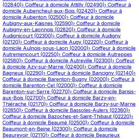
(
02840
)
›
Coiffeur à domicile
Attilly
(
02490
)
›
Coiffeur à
domicile
Aubencheul-aux-Bois
(
02420
)
›
Coiffeur à
domicile
Aubenton
(
02500
)
›
Coiffeur à domicile
Aubigny-aux-Kaisnes
(
02590
)
›
Coiffeur à domicile
Aubigny-en-Laonnois
(
02820
)
›
Coiffeur à domicile
Audignicourt
(
02300
)
›
Coiffeur à domicile
Audigny
(
02120
)
›
Coiffeur à domicile
Augy
(
02220
)
›
Coiffeur à
domicile
Aulnois-sous-Laon
(
02000
)
›
Coiffeur à domicile
Autremencourt
(
02250
)
›
Coiffeur à domicile
Autreppes
(
02580
)
›
Coiffeur à domicile
Autreville
(
02300
)
›
Coiffeur
à domicile
Azy-sur-Marne
(
02400
)
›
Coiffeur à domicile
Bagneux
(
02290
)
›
Coiffeur à domicile
Bancigny
(
02140
)
›
Coiffeur à domicile
Barenton-Bugny
(
02000
)
›
Coiffeur à
domicile
Barenton-Cel
(
02000
)
›
Coiffeur à domicile
Barenton-sur-Serre
(
02270
)
›
Coiffeur à domicile
Barisis-
aux-Bois
(
02700
)
›
Coiffeur à domicile
Barzy-en-
Thiérache
(
02170
)
›
Coiffeur à domicile
Barzy-sur-Marne
(
02850
)
›
Coiffeur à domicile
Bassoles-Aulers
(
02380
)
›
Coiffeur à domicile
Bazoches-et-Saint-Thibaut
(
02220
)
›
Coiffeur à domicile
Beaumé
(
02500
)
›
Coiffeur à domicile
Beaumont-en-Beine
(
02300
)
›
Coiffeur à domicile
Beaurevoir
(
02110
)
›
Coiffeur à domicile
Beaurieux