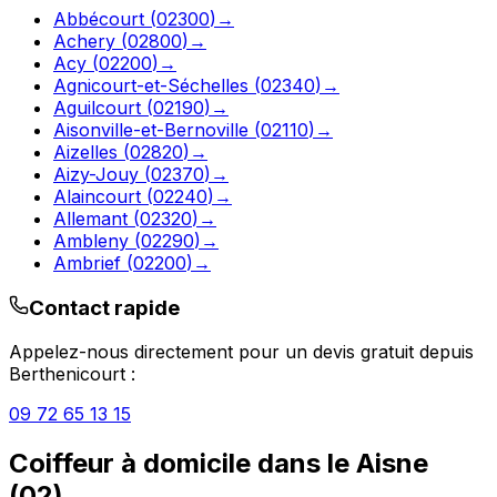
Abbécourt
(
02300
)
→
Achery
(
02800
)
→
Acy
(
02200
)
→
Agnicourt-et-Séchelles
(
02340
)
→
Aguilcourt
(
02190
)
→
Aisonville-et-Bernoville
(
02110
)
→
Aizelles
(
02820
)
→
Aizy-Jouy
(
02370
)
→
Alaincourt
(
02240
)
→
Allemant
(
02320
)
→
Ambleny
(
02290
)
→
Ambrief
(
02200
)
→
Contact rapide
Appelez-nous directement pour un devis gratuit depuis
Berthenicourt
:
09 72 65 13 15
Coiffeur à domicile
dans le
Aisne
(
02
)