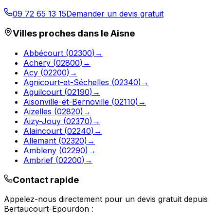
09 72 65 13 15
Demander un devis gratuit
Villes proches dans le
Aisne
Abbécourt
(
02300
)
→
Achery
(
02800
)
→
Acy
(
02200
)
→
Agnicourt-et-Séchelles
(
02340
)
→
Aguilcourt
(
02190
)
→
Aisonville-et-Bernoville
(
02110
)
→
Aizelles
(
02820
)
→
Aizy-Jouy
(
02370
)
→
Alaincourt
(
02240
)
→
Allemant
(
02320
)
→
Ambleny
(
02290
)
→
Ambrief
(
02200
)
→
Contact rapide
Appelez-nous directement pour un devis gratuit depuis
Bertaucourt-Epourdon
: