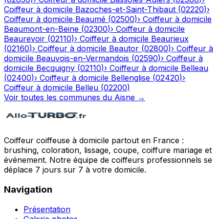
Coiffeur à domicile
Bazoches-et-Saint-Thibaut
(
02220
)
›
Coiffeur à domicile
Beaumé
(
02500
)
›
Coiffeur à domicile
Beaumont-en-Beine
(
02300
)
›
Coiffeur à domicile
Beaurevoir
(
02110
)
›
Coiffeur à domicile
Beaurieux
(
02160
)
›
Coiffeur à domicile
Beautor
(
02800
)
›
Coiffeur à
domicile
Beauvois-en-Vermandois
(
02590
)
›
Coiffeur à
domicile
Becquigny
(
02110
)
›
Coiffeur à domicile
Belleau
(
02400
)
›
Coiffeur à domicile
Bellenglise
(
02420
)
›
Coiffeur à domicile
Belleu
(
02200
)
Voir toutes les communes du
Aisne
→
Coiffeur coiffeuse à domicile partout en France :
brushing, coloration, lissage, coupe, coiffure mariage et
événement. Notre équipe de coiffeurs professionnels se
déplace 7 jours sur 7 à votre domicile.
Navigation
Présentation
Galerie photos