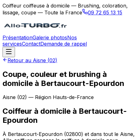
Coiffeur coiffeuse à domicile — Brushing, coloration,
lissage, coupe — Toute la France
09 72 65 13 15
Présentation
Galerie photos
Nos
services
Contact
Demande de rappel
Retour au
Aisne
(
02
)
Coupe, couleur et brushing à
domicile à Bertaucourt-Epourdon
Aisne
(
02
) — Région
Hauts-de-France
Coiffeur à domicile
à
Bertaucourt-
Epourdon
À Bertaucourt-Epourdon (02800) et dans tout le Aisne,