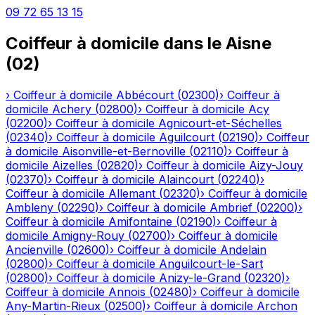
09 72 65 13 15
Coiffeur à domicile
dans le
Aisne
(
02
)
›
Coiffeur à domicile
Abbécourt
(
02300
)
›
Coiffeur à
domicile
Achery
(
02800
)
›
Coiffeur à domicile
Acy
(
02200
)
›
Coiffeur à domicile
Agnicourt-et-Séchelles
(
02340
)
›
Coiffeur à domicile
Aguilcourt
(
02190
)
›
Coiffeur
à domicile
Aisonville-et-Bernoville
(
02110
)
›
Coiffeur à
domicile
Aizelles
(
02820
)
›
Coiffeur à domicile
Aizy-Jouy
(
02370
)
›
Coiffeur à domicile
Alaincourt
(
02240
)
›
Coiffeur à domicile
Allemant
(
02320
)
›
Coiffeur à domicile
Ambleny
(
02290
)
›
Coiffeur à domicile
Ambrief
(
02200
)
›
Coiffeur à domicile
Amifontaine
(
02190
)
›
Coiffeur à
domicile
Amigny-Rouy
(
02700
)
›
Coiffeur à domicile
Ancienville
(
02600
)
›
Coiffeur à domicile
Andelain
(
02800
)
›
Coiffeur à domicile
Anguilcourt-le-Sart
(
02800
)
›
Coiffeur à domicile
Anizy-le-Grand
(
02320
)
›
Coiffeur à domicile
Annois
(
02480
)
›
Coiffeur à domicile
Any-Martin-Rieux
(
02500
)
›
Coiffeur à domicile
Archon