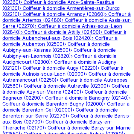
(
02360
)
›
Coiffeur à domicile
Arcy-Sainte-Restitue
(
02130
)
›
Coiffeur à domicile
Armentières-sur-Ourcq
(
02210
)
›
Coiffeur à domicile
Arrancy
(
02860
)
›
Coiffeur à
domicile
Artemps
(
02480
)
›
Coiffeur à domicile
Assis-sur-
Serre
(
02270
)
›
Coiffeur à domicile
Athies-sous-Laon
(
02840
)
›
Coiffeur à domicile
Attilly
(
02490
)
›
Coiffeur à
domicile
Aubencheul-aux-Bois
(
02420
)
›
Coiffeur à
domicile
Aubenton
(
02500
)
›
Coiffeur à domicile
Aubigny-aux-Kaisnes
(
02590
)
›
Coiffeur à domicile
Aubigny-en-Laonnois
(
02820
)
›
Coiffeur à domicile
Audignicourt
(
02300
)
›
Coiffeur à domicile
Audigny
(
02120
)
›
Coiffeur à domicile
Augy
(
02220
)
›
Coiffeur à
domicile
Aulnois-sous-Laon
(
02000
)
›
Coiffeur à domicile
Autremencourt
(
02250
)
›
Coiffeur à domicile
Autreppes
(
02580
)
›
Coiffeur à domicile
Autreville
(
02300
)
›
Coiffeur
à domicile
Azy-sur-Marne
(
02400
)
›
Coiffeur à domicile
Bagneux
(
02290
)
›
Coiffeur à domicile
Bancigny
(
02140
)
›
Coiffeur à domicile
Barenton-Bugny
(
02000
)
›
Coiffeur à
domicile
Barenton-Cel
(
02000
)
›
Coiffeur à domicile
Barenton-sur-Serre
(
02270
)
›
Coiffeur à domicile
Barisis-
aux-Bois
(
02700
)
›
Coiffeur à domicile
Barzy-en-
Thiérache
(
02170
)
›
Coiffeur à domicile
Barzy-sur-Marne
(
02850
)
›
Coiffeur à domicile
Bassoles-Aulers
(
02380
)
›