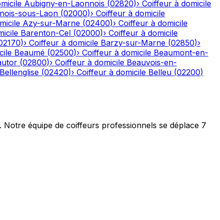
micile
Aubigny-en-Laonnois
(
02820
)
›
Coiffeur à domicile
nois-sous-Laon
(
02000
)
›
Coiffeur à domicile
micile
Azy-sur-Marne
(
02400
)
›
Coiffeur à domicile
icile
Barenton-Cel
(
02000
)
›
Coiffeur à domicile
02170
)
›
Coiffeur à domicile
Barzy-sur-Marne
(
02850
)
›
cile
Beaumé
(
02500
)
›
Coiffeur à domicile
Beaumont-en-
autor
(
02800
)
›
Coiffeur à domicile
Beauvois-en-
Bellenglise
(
02420
)
›
Coiffeur à domicile
Belleu
(
02200
)
t. Notre équipe de coiffeurs professionnels se déplace 7