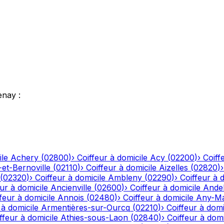
enay
:
ile
Achery
(
02800
)
›
Coiffeur à domicile
Acy
(
02200
)
›
Coiff
-et-Bernoville
(
02110
)
›
Coiffeur à domicile
Aizelles
(
02820
)
(
02320
)
›
Coiffeur à domicile
Ambleny
(
02290
)
›
Coiffeur à 
ur à domicile
Ancienville
(
02600
)
›
Coiffeur à domicile
Andel
feur à domicile
Annois
(
02480
)
›
Coiffeur à domicile
Any-Ma
 à domicile
Armentières-sur-Ourcq
(
02210
)
›
Coiffeur à domi
ffeur à domicile
Athies-sous-Laon
(
02840
)
›
Coiffeur à domi