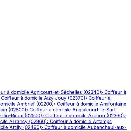
eur à domicile
Agnicourt-et-Séchelles
(
02340
)
›
Coiffeur à
›
Coiffeur à domicile
Aizy-Jouy
(
02370
)
›
Coiffeur à
domicile
Ambrief
(
02200
)
›
Coiffeur à domicile
Amifontaine
ain
(
02800
)
›
Coiffeur à domicile
Anguilcourt-le-Sart
rtin-Rieux
(
02500
)
›
Coiffeur à domicile
Archon
(
02360
)
›
cile
Arrancy
(
02860
)
›
Coiffeur à domicile
Artemps
cile
Attilly
(
02490
)
›
Coiffeur à domicile
Aubencheul-aux-