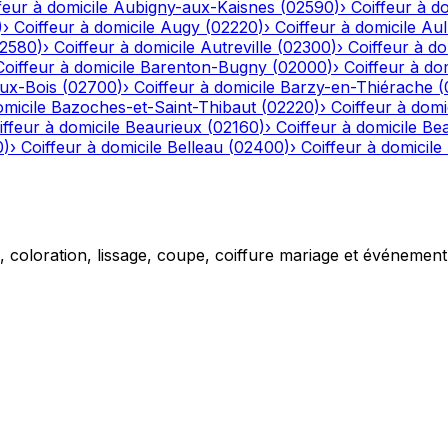
feur à domicile
Aubigny-aux-Kaisnes
(
02590
)
›
Coiffeur à do
)
›
Coiffeur à domicile
Augy
(
02220
)
›
Coiffeur à domicile
Aul
2580
)
›
Coiffeur à domicile
Autreville
(
02300
)
›
Coiffeur à do
Coiffeur à domicile
Barenton-Bugny
(
02000
)
›
Coiffeur à dom
aux-Bois
(
02700
)
›
Coiffeur à domicile
Barzy-en-Thiérache
(
omicile
Bazoches-et-Saint-Thibaut
(
02220
)
›
Coiffeur à domi
iffeur à domicile
Beaurieux
(
02160
)
›
Coiffeur à domicile
Be
0
)
›
Coiffeur à domicile
Belleau
(
02400
)
›
Coiffeur à domicile
g, coloration, lissage, coupe, coiffure mariage et événemen