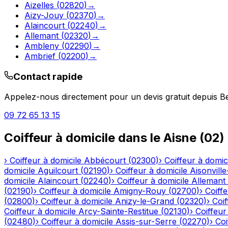
Aizelles
(
02820
)
→
Aizy-Jouy
(
02370
)
→
Alaincourt
(
02240
)
→
Allemant
(
02320
)
→
Ambleny
(
02290
)
→
Ambrief
(
02200
)
→
Contact rapide
Appelez-nous directement pour un devis gratuit depuis
B
09 72 65 13 15
Coiffeur à domicile
dans le
Aisne
(
02
)
›
Coiffeur à domicile
Abbécourt
(
02300
)
›
Coiffeur à domic
domicile
Aguilcourt
(
02190
)
›
Coiffeur à domicile
Aisonville
domicile
Alaincourt
(
02240
)
›
Coiffeur à domicile
Allemant
(
02190
)
›
Coiffeur à domicile
Amigny-Rouy
(
02700
)
›
Coiffe
(
02800
)
›
Coiffeur à domicile
Anizy-le-Grand
(
02320
)
›
Coif
Coiffeur à domicile
Arcy-Sainte-Restitue
(
02130
)
›
Coiffeur
(
02480
)
›
Coiffeur à domicile
Assis-sur-Serre
(
02270
)
›
Coi