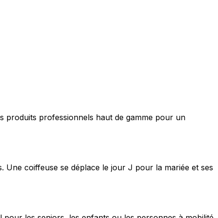
nt des produits professionnels haut de gamme pour un
s. Une coiffeuse se déplace le jour J pour la mariée et ses
 pour les seniors, les enfants ou les personnes à mobilité