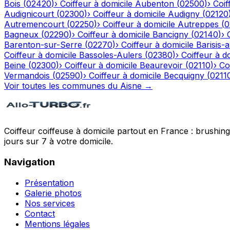
Bois
(
02420
)
›
Coiffeur à domicile
Aubenton
(
02500
)
›
Coif
Audignicourt
(
02300
)
›
Coiffeur à domicile
Audigny
(
02120
Autremencourt
(
02250
)
›
Coiffeur à domicile
Autreppes
(
0
Bagneux
(
02290
)
›
Coiffeur à domicile
Bancigny
(
02140
)
›
Barenton-sur-Serre
(
02270
)
›
Coiffeur à domicile
Barisis-
Coiffeur à domicile
Bassoles-Aulers
(
02380
)
›
Coiffeur à d
Beine
(
02300
)
›
Coiffeur à domicile
Beaurevoir
(
02110
)
›
Co
Vermandois
(
02590
)
›
Coiffeur à domicile
Becquigny
(
0211
Voir toutes les communes du
Aisne
→
Coiffeur coiffeuse à domicile partout en France : brushin
jours sur 7 à votre domicile.
Navigation
Présentation
Galerie photos
Nos services
Contact
Mentions légales