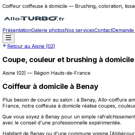
Coiffeur coiffeuse à domicile — Brushing, coloration, lis
Présentation
Galerie photos
Nos services
Contact
Demande 
Retour au
Aisne
(
02
)
Coupe, couleur et brushing à domicil
Aisne
(
02
) — Région
Hauts-de-France
Coiffeur à domicile
à
Benay
Plus besoin de courir au salon : à Benay, Allo-coiffure
France, notre coiffeuse à domicile réalise coupes, couleur
Que vous soyez à Benay pour un simple rafraîchissement 
avec le conseil d'une professionnelle expérimentée.
Habitant de Benay ou d'une commune voisine (Abbécourt, A