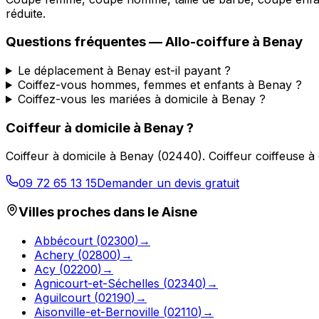
réduite.
Questions fréquentes —
Allo-coiffure
à
Benay
Le déplacement à Benay est-il payant ?
Coiffez-vous hommes, femmes et enfants à Benay ?
Coiffez-vous les mariées à domicile à Benay ?
Coiffeur à domicile
à
Benay
?
Coiffeur à domicile
à
Benay
(
02440
).
Coiffeur coiffeuse à
09 72 65 13 15
Demander un devis gratuit
Villes proches dans le
Aisne
Abbécourt
(
02300
)
→
Achery
(
02800
)
→
Acy
(
02200
)
→
Agnicourt-et-Séchelles
(
02340
)
→
Aguilcourt
(
02190
)
→
Aisonville-et-Bernoville
(
02110
)
→