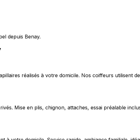
pel depuis Benay.
y
capillaires réalisés à votre domicile. Nos coiffeurs utilise
ivés. Mise en plis, chignon, attaches, essai préalable inclu
 votre domicile. Service rapide, ambiance familiale, idéal