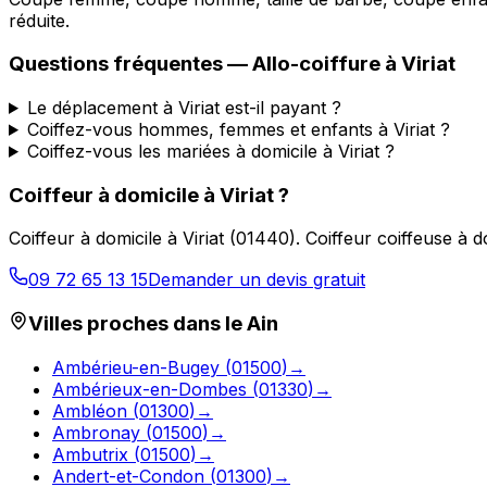
réduite.
Questions fréquentes —
Allo-coiffure
à
Viriat
Le déplacement à Viriat est-il payant ?
Coiffez-vous hommes, femmes et enfants à Viriat ?
Coiffez-vous les mariées à domicile à Viriat ?
Coiffeur à domicile
à
Viriat
?
Coiffeur à domicile
à
Viriat
(
01440
).
Coiffeur coiffeuse à 
09 72 65 13 15
Demander un devis gratuit
Villes proches dans le
Ain
Ambérieu-en-Bugey
(
01500
)
→
Ambérieux-en-Dombes
(
01330
)
→
Ambléon
(
01300
)
→
Ambronay
(
01500
)
→
Ambutrix
(
01500
)
→
Andert-et-Condon
(
01300
)
→