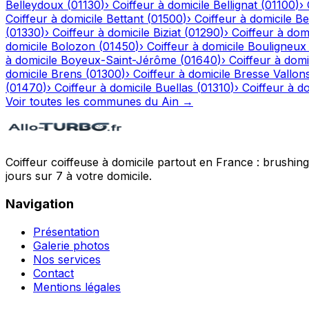
Belleydoux
(
01130
)
›
Coiffeur à domicile
Bellignat
(
01100
)
›
Coiffeur à domicile
Bettant
(
01500
)
›
Coiffeur à domicile
Be
(
01330
)
›
Coiffeur à domicile
Biziat
(
01290
)
›
Coiffeur à domi
domicile
Bolozon
(
01450
)
›
Coiffeur à domicile
Bouligneux
à domicile
Boyeux-Saint-Jérôme
(
01640
)
›
Coiffeur à domi
domicile
Brens
(
01300
)
›
Coiffeur à domicile
Bresse Vallon
(
01470
)
›
Coiffeur à domicile
Buellas
(
01310
)
›
Coiffeur à do
Voir toutes les communes du
Ain
→
Coiffeur coiffeuse à domicile partout en France : brushin
jours sur 7 à votre domicile.
Navigation
Présentation
Galerie photos
Nos services
Contact
Mentions légales