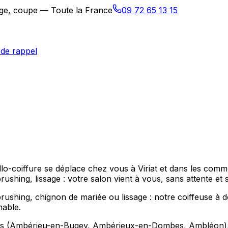
sage, coupe — Toute la France
09 72 65 13 15
de rappel
Allo-coiffure se déplace chez vous à Viriat et dans les c
ushing, lissage : votre salon vient à vous, sans attente et
ing, chignon de mariée ou lissage : notre coiffeuse à domic
hable.
rons (Ambérieu-en-Bugey, Ambérieux-en-Dombes, Ambléon), p