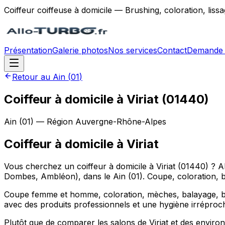
Coiffeur coiffeuse à domicile — Brushing, coloration, lis
Présentation
Galerie photos
Nos services
Contact
Demande 
Retour au
Ain
(
01
)
Coiffeur à domicile à Viriat (01440)
Ain
(
01
) — Région
Auvergne-Rhône-Alpes
Coiffeur à domicile
à
Viriat
Vous cherchez un coiffeur à domicile à Viriat (01440) ? 
Dombes, Ambléon), dans le Ain (01). Coupe, coloration, br
Coupe femme et homme, coloration, mèches, balayage, brush
avec des produits professionnels et une hygiène irréproc
Plutôt que de comparer les salons de Viriat et des envi