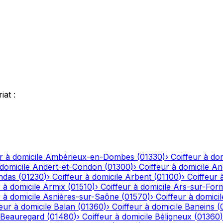
riat
:
r à domicile
Ambérieux-en-Dombes
(
01330
)
›
Coiffeur à dom
 domicile
Andert-et-Condon
(
01300
)
›
Coiffeur à domicile
An
ndas
(
01230
)
›
Coiffeur à domicile
Arbent
(
01100
)
›
Coiffeur 
 à domicile
Armix
(
01510
)
›
Coiffeur à domicile
Ars-sur-For
 à domicile
Asnières-sur-Saône
(
01570
)
›
Coiffeur à domicil
eur à domicile
Balan
(
01360
)
›
Coiffeur à domicile
Baneins
(
Beauregard
(
01480
)
›
Coiffeur à domicile
Béligneux
(
01360
)