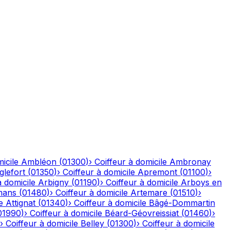
icile
Ambléon
(
01300
)
›
Coiffeur à domicile
Ambronay
glefort
(
01350
)
›
Coiffeur à domicile
Apremont
(
01100
)
›
à domicile
Arbigny
(
01190
)
›
Coiffeur à domicile
Arboys en
mans
(
01480
)
›
Coiffeur à domicile
Artemare
(
01510
)
›
e
Attignat
(
01340
)
›
Coiffeur à domicile
Bâgé-Dommartin
01990
)
›
Coiffeur à domicile
Béard-Géovreissiat
(
01460
)
›
›
Coiffeur à domicile
Belley
(
01300
)
›
Coiffeur à domicile