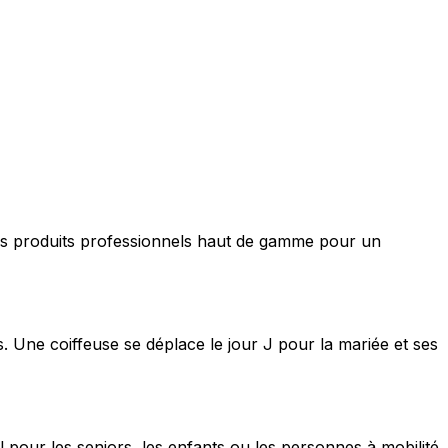
nt des produits professionnels haut de gamme pour un
s. Une coiffeuse se déplace le jour J pour la mariée et ses
 pour les seniors, les enfants ou les personnes à mobilité