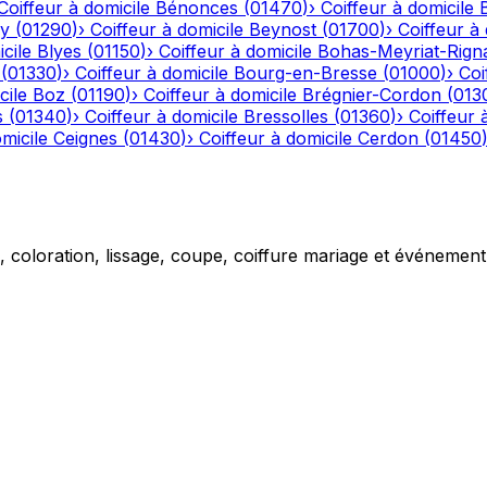
Coiffeur à domicile
Bénonces
(
01470
)
›
Coiffeur à domicile
y
(
01290
)
›
Coiffeur à domicile
Beynost
(
01700
)
›
Coiffeur à 
cile
Blyes
(
01150
)
›
Coiffeur à domicile
Bohas-Meyriat-Rign
(
01330
)
›
Coiffeur à domicile
Bourg-en-Bresse
(
01000
)
›
Coi
cile
Boz
(
01190
)
›
Coiffeur à domicile
Brégnier-Cordon
(
013
s
(
01340
)
›
Coiffeur à domicile
Bressolles
(
01360
)
›
Coiffeur 
micile
Ceignes
(
01430
)
›
Coiffeur à domicile
Cerdon
(
01450
g, coloration, lissage, coupe, coiffure mariage et événemen