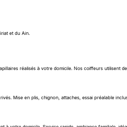
riat et du Ain.
capillaires réalisés à votre domicile. Nos coiffeurs utilise
ivés. Mise en plis, chignon, attaches, essai préalable inclu
 votre domicile. Service rapide, ambiance familiale, idéal