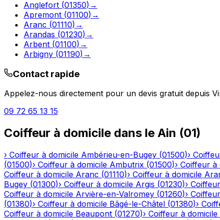
Anglefort
(
01350
)
→
Apremont
(
01100
)
→
Aranc
(
01110
)
→
Arandas
(
01230
)
→
Arbent
(
01100
)
→
Arbigny
(
01190
)
→
Contact rapide
Appelez-nous directement pour un devis gratuit depuis
Vi
09 72 65 13 15
Coiffeur à domicile
dans le
Ain
(
01
)
›
Coiffeur à domicile
Ambérieu-en-Bugey
(
01500
)
›
Coiffeu
(
01500
)
›
Coiffeur à domicile
Ambutrix
(
01500
)
›
Coiffeur à
Coiffeur à domicile
Aranc
(
01110
)
›
Coiffeur à domicile
Ara
Bugey
(
01300
)
›
Coiffeur à domicile
Argis
(
01230
)
›
Coiffeur
Coiffeur à domicile
Arvière-en-Valromey
(
01260
)
›
Coiffeur
(
01380
)
›
Coiffeur à domicile
Bâgé-le-Châtel
(
01380
)
›
Coiff
Coiffeur à domicile
Beaupont
(
01270
)
›
Coiffeur à domicile